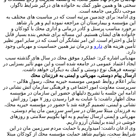
سختی ها و همین طور كمك به خانواده های درگیر شرایط ناگوار،
موجب دلگرمی جامعه است.
وی ادامه: برای چندمین مرتبه است كه در مناسبت های مختلف به
این مؤسسه و بیمارستان آن مراجعه نموده ایم و هر بار شاهد
برخورد مناسب پرسنل و كادر درمانی و اداری محك با كودكان و
خانواده های ایشان هستیم. این مساله برای شخص بنده بسیار قابل
تأمل و احترام است. این امر نشانگر آن است كه در سایر امور نظیر
تأمین هزینه های
دارو
و درمان نیز همین حساسیت و مهربانی وجود
دارد.
مهدیانی اشاره كرد: عملكرد موفق محك در سال های گذشته سبب
ایجاد اعتماد عمومی در جامعه شده است و این مهم تأثیر بسزایی در
توسعه فرهنگ نوع دوستی و كمك به دیگران خواهد داشت.
ارسال پیام دوستی، مهربانی و ایمنی به فرزندان محك
بنابر اعلام روابط عمومی موسسه خیریه محك، رسول هلالی –
سرپرست معاونت امور اجتماعی و فرهنگی سازمان آتش نشانی در
ادامه این جلسه با تشریح دلیلهای حضور این سازمان در مؤسسه
محك اظهار داشت: با عنایت به فرا رسیدن روز ۷ مهر؛ روز آتش
نشانی و ایمنی، تصمیم گرفته شد با حضور در مؤسسه خیریه محك،
به فرزندان مبتلا سرطان در سراسر سرزمین مان پیام دوستی،
مهربانی و ایمنی ارسال نماییم و به آنها بگوییم سلامتی و روزهای
خوشی در آینده برایشان آرزو داریم.
وی اذعان داشت: امیدواریم با حمایت مردم سرزمین مان در این
شرایط سخت، بتوانیم شاهد حمایت مؤسسه محك از كودكان مبتلا