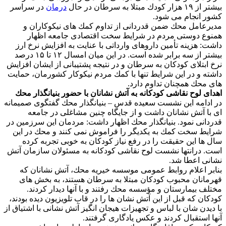
بیشتر از ۱۹ هزار كودك مبتلا به سرطان در حال
درمان
در سراسر
كشور انجام می شود.
مدیرعامل محك ضمن قدردانی از تداوم كمك های نیكوكاران و
همنوع دوستی مردم در شرایط سخت اقتصادی جامعه اظهار
داشت: هزینه تأمین داروهای وارداتی با عنایت به افزایش نرخ ارز
بیشتر از سه برابر شده است. در این میان امسال ۱۲ تا ۱۵ درصد
نرخ ابتلای كودكان به سرطان و در نتیجه پشتیبانی از ایشان افزایش
داشته و در این شرایط تنها با كمك مردم نیكوكار كشورمان، حمایت
های محك همچنان تداوم دارد.
اهدای لوح نقاشی كودكانه به آتش نشانان با حضور بنیانگذار محك
در ادامه این نشست سعیده قدس – بنیانگذار محك گفتگوی صمیمانه
ای با آتش نشانان داشت و از جایگاه چنین مشاغلی در جامعه
قدردانی نمود. بنیانگذار محك اظهار داشت: مردمان این سرزمین در
شرایط سخت كمك به یكدیگر را فراموش نمی كنند و محك در این
سال ها این حقیقت را در رفع نیاز كودكان به خوبی تجربه كرده
است. درانتها نشست لوح نقاشی كودكانه به مسئولان سازمان آتش
نشانی اعطا شد.
بنابر اعلام روابط عمومی موسسه خیریه محك، آتش نشانان كه
قهرمانان محبوب كودكان مبتلا به سرطان هستند، به بخش های
مختلف بیمارستان و مؤسسه محك رفتند و با آنها دیدار كردند.
كودكان كه قبل از این آتش نشان ها را در قاب تلویزیون دیده بودند،
با دیدن شان با لباس و تجهیزات هیجان انگیز آتش نشانی با اشتیاق از
آنها استقبال كردند و عكس یادگاری گرفتند.