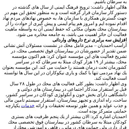
به سرطان باشیم.
هلالی اظهار داشت: ترویج فرهنگ ایمنی از سال های گذشته در
دستور كار سازمان قرار گرفته است و به منظور تحقق این مهم در
جهت گسترش همكاری با سازمان ها، به خصوص نهادهای مردم نهاد
اقدام نموده ایم و امروز هم پیام ایمنی و پیش گیری از حوادث را از
بیمارستان محك بعنوان مكانی كه حفظ ایمنی آن به واسطه ماهیت
فعالیت آن حائز اهمیت می باشد، به جامعه مخابره می شود.
افزایش سه برابری نرخ داروهای وارداتی
آراسب احمدیان – مدیرعامل محك در نشست مسئولان آتش نشانی
ضمن تقدیر از حضورشان در بیمارستان فوق تخصصی محك، در
تشریح فعالیت های این مؤسسه عنوان كرد: هم اكنون مؤسسه
محك، بیشتر از ۱۹ هزار كودك مبتلا به سرطان كه در سراسر
كشورمان تحت درمان هستند را حمایت می كند. این مؤسسه بعنوان
یك نهاد مردمی تنها با كمك و یاری نیكوكاران در این سال ها توانسته
است فعالیت كند.
وی اظهار داشت: بطور كلی فعالیت های محك در طول ۲۸ سال
قبل بر استقرار مددكار اجتماعی در بیمارستان های دولتی و
دانشگاهی دارای بخش خون و آنكولوژی كودكان در سراسر كشور،
ساخت، راه اندازی و تجیهز بیمارستان، استقرار سیستم تأمین مالی
و جذب عواید و همین طور توسعه تحقیقات و ارائه
خدمات
یكپارچه
حمایتی متمركز بوده است.
احمدیان اشاره كرد: الان بیشتر از یك پنجم ظرفیت های بستری
كودكان مبتلا به سرطان كشور در بیمارستان فوق تخصصی محك
قرار دارد، ولی حمایت های درمانی، رفاهی و آموزشی محك از