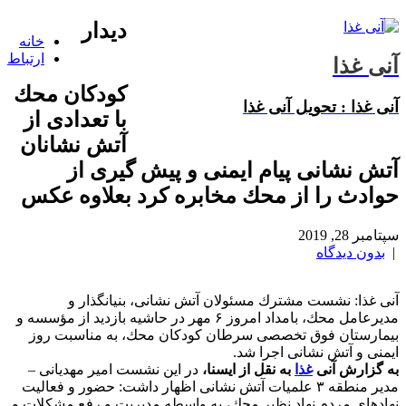
دیدار
خانه
ارتباط
آنی غذا
كودكان محك
آنی غذا : تحویل آنی غذا
با تعدادی از
آتش نشانان
آتش نشانی پیام ایمنی و پیش گیری از
حوادث را از محك مخابره كرد بعلاوه عكس
سپتامبر 28, 2019
|
بدون دیدگاه
آنی غذا: نشست مشترك مسئولان آتش نشانی، بنیانگذار و
مدیرعامل محك، بامداد امروز ۶ مهر در حاشیه بازدید از مؤسسه و
بیمارستان فوق تخصصی سرطان كودكان محك، به مناسبت روز
ایمنی و آتش نشانی اجرا شد.
به گزارش آنی
غذا
به نقل از ایسنا،
در این نشست امیر مهدیانی –
مدیر منطقه ۳ علمیات آتش نشانی اظهار داشت: حضور و فعالیت
نهادهای مردم نهاد نظیر محك، به واسطه مدیریت و رفع مشكلات و