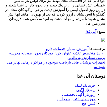
كودكانی كه در اقامتگاه محك بودند نیز برای اولین بار ماشین
عملیات آتش نشانی را از نزدیك دیدند و با نحوه كار آن آشنا شدند و
در این روز اصول ایمنی را آموزش دیدند. برخی از كودكان محك در
گفتگو با آتش نشانان آرزو كردند كه بعد از بهبودی، مانند آنها آتش
نشان شوند تا مردم را نجات دهند. به امید سلامتی همه فرزندان
سرزمین مان.
منبع:
آنی غذا
برچسب‌ها:
آموزش
,
بیمار
,
خدمات
,
دارو
Post
←
یك متخصص تغذیه عنوان كرد؛ كودكان بدون صبحانه مدرسه
نروند، سفارش به والدین
navigation
تجهیزات پزشكی قابل بازیافت موجود در مراكز درمانی تهاتر می
شود
→
دوستان آنی غذا
خرید بک لینک
رپورتاژ آگهی
رپورتاژ آگهی تخصصی
حوزه های انتخابیه مجلس
فیش حج