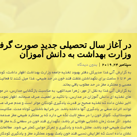
در آغاز سال تحصیلی جدید صورت گرف
وزارت بهداشت به دانش آموزان
سپتامبر 24, 2019
|
بدون دیدگاه
به گزارش آنی غذا مدیركل دفتر بهبود تغذیه جامعه وزارت بهداشت اظهار داشت: كودك
هر ۴ تا ۶ ساعت برای نگهداشتن غلظت قند خون در حد طبیعی، غذا میل كنند تا فعا
عصبی و عملكرد مغز در حد مطلوب باقی بماند.
به گزارش آنی غذا به نقل از مهر، زهرا عبداللهی، به مناسبت بازگشایی مدارس، در م
های تغذیه ای دانش آموزان در مدارس، با تاكید بر اهمیت صرف صبحانه، اظهار نمود: 
اخیر نشان داده كه تغذیه صحیح بر قدرت یادگیری كودكان موثر است و عدم صرف صب
تواند اثرات منفی بر یادگیری آنها داشته باشد. در شرایط ناشتایی كوتاه مدت، مكانیس
هموستاتیك، گلوكز خون را در سطح ثابت نگه می دارد كه بر عملكرد طبیعی مغز صدمه 
نشود. اگر مدت زمان ناشتایی طولانی تر باشد، نگهداری قند خون در سطحی كــه مغز قاد
فعالیت طبیعی خود باشد، مختل شده و یادگیری و تمركز حواس كمتر می شود. مطالعات
نشان داده است كه افزایش نسبی قند خون باعث بهبود عملكرد مغز و یادگیری كودكا