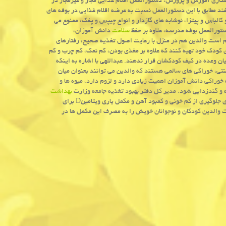
 همكاری آموزش و پرورش، دستورالعمل اقلام غذایی مجاز و غیرمجاز در
ند مطابق با این دستورالعمل نسبت به عرضه اقلام غذایی در بوفه های
لباس و پیتزا، نوشابه های گازدار و انواع چیپس و پفك، ممنوع می
تورالعمل بوفه مدرسه، علاوه بر حفظ
سلامت
دانش آموزان،
 است والدین هم در منزل با رعایت اصول تغذیه صحیح، رفتارهای
ی كودك خود تهیه كنند كه علاوه بر مغذی بودن، كم نمك، كم چرب و كم
 وعده در كیف كودكشان قرار ندهند. عبداللهی با اشاره به اینكه
سنتی، خوراكی های سالمی هستند كه والدین می توانند بعنوان میان
 خوراكی دانش آموزان اهمیت زیادی دارد و لزوم دارد، میوه ها و
 و گندزدایی شود. مدیر كل دفتر بهبود تغذیه جامعه وزارت
بهداشت
اظهار داشت: والدین باید بدانند كه مكمل یاری آهن برای كلیه دختران دبیرستانی برای جلوگیری از كم خونی و كمبود آهن و مكمل یاری ویتامینD برای
ت والدین كودكان و نوجوانان خویش را به مصرف این مكمل ها در