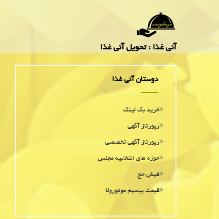
آنی غذا : تحویل آنی غذا
دوستان آنی غذا
خرید بک لینک
رپورتاژ آگهی
رپورتاژ آگهی تخصصی
حوزه های انتخابیه مجلس
فیش حج
قیمت بیسیم موتورولا