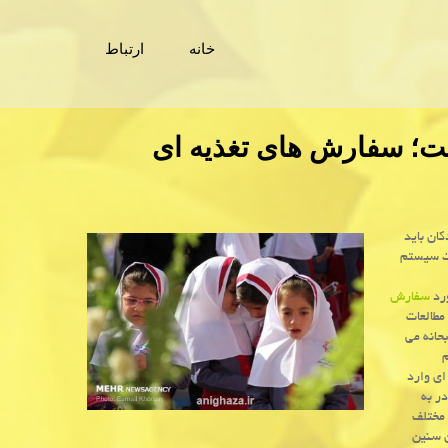
خانه
ارتباط
ت؛ سفارش های تغذیه ای
ان باید
لیت سیستم
ورد
سفارش
مطالعات
حانه می
م
ای وارد
ر به
 مختلف
ن سنین