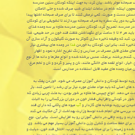
 صبحانه موثر باشد، بیان كرد: به جهت اینكه كودكان سنین مدرسه
مچون اینكه؛ شام در ساعات ابتدای شب صرف شده و حتی الامكان
ز شستن دست و صورت، كمی نرمش كنند تا برای صرف صبحانه اشتها پیدا
همگی به دور یك سفره به صرف صبحانه بپردازند تا تشویقی برای كودكان
 در مدرسه، تصریح كرد: كودكان سنین مدرسه علاوه بر سه وعده غذای
اصلی به دو میان وعده درصبح و عصرنیاز دارند. وی ادامه داد: در این سنین، كودكان باید هر ۴ تا ۶ ساعت برای نگهداشتن غلظت قند خون در حد طبیعی، غذا
ن، كبد كه وظیفه ذخیره سازی گلوكز به صورت گلیكوژن و آزاد سازی آن
غذا
در وعده های بیشتری نیاز
ه های مغذی قابل مصرف در مدارس و زنگ تفریح اشاره نمود و اظهار
دم برشته، برنجك، عدس برشته شده و انواع مغزها و دانه ها از نوع
یار، انواع لقمه های خانگی مانند، نان و پنیر و گردو و نان و تخم مرغ،
مچون میان وعده های مفید قابل استفاده در مدارس است.
ی رویه توسط كودكان و دانش آموزان مصرف می شود. خوردن پفك به
ی اصلی كه باید مواد مغذی مورد نیاز برای رشد را تامین كند، باز
دت می دهد. انواع چیپس ها علاوه بر شور بودن، به علت چربی زیادی كه
د شور در كودكی وافزایش فشار خون در دوران بزرگسالی را به اثبات
شیدن بی رویه نوشابه های گازدار و
آب
میوه های پاكتی كه دارای قند
رد: بررسی های انجام شده توسط وزارت بهداشت از آن حكایت می كند
می دارند و روند چاقی در دانش آموزان رو به افزایش است. بنابراین، نوع
 برای حفظ سلامت و كنترل وزن دانش آموزان بسیار مهم می باشد. وی
شده و زمینه را برای مبتلا شدن به كبد چرب، اختلال قند خون، دیابت و