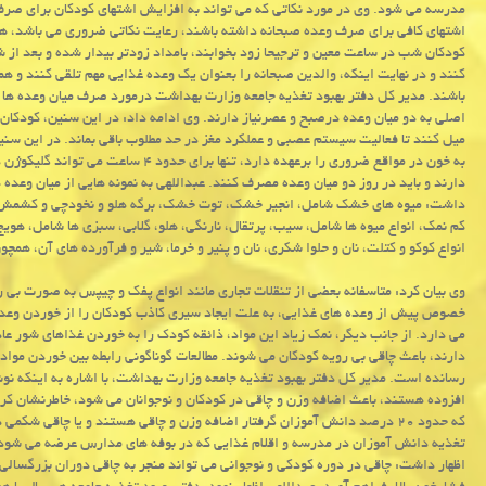
مدرسه می شود. وی در مورد نكاتی كه می تواند به افزایش اشتهای كودكان برای صرف
اشتهای كافی برای صرف وعده صبحانه داشته باشند، رعایت نكاتی ضروری می باشد، ه
كودكان شب در ساعت معین و ترجیحا زود بخوابند، بامداد زودتر بیدار شده و بعد ا
كنند و در نهایت اینكه، والدین صبحانه را بعنوان یك وعده غذایی مهم تلقی كنند و 
باشند. مدیر كل دفتر بهبود تغذیه جامعه وزارت بهداشت درمورد صرف میان وعده ها
میل كنند تا فعالیت سیستم عصبی و عملكرد مغز در حد مطلوب باقی بماند. در این سنی
به خون در مواقع ضروری را برعهده دارد، تنها برای حدود ۴ ساعت می تواند گلیكوژن ذخیره كند، بنابراین، كودكان به خوردن
دارند و باید در روز دو میان وعده مصرف كنند. عبداللهی به نمونه هایی از میان وعد
داشت: میوه های خشك شامل، انجیر خشك، توت خشك، برگه هلو و نخودچی و كشمش، گن
كم نمك، انواع میوه ها شامل، سیب، پرتقال، نارنگی، هلو، گلابی، سبزی ها شامل، هویج، خ
انواع كوكو و كتلت، نان و حلوا شكری، نان و پنیر و خرما، شیر و فرآورده های آن، ه
وی بیان كرد: متاسفانه بعضی از تنقلات تجاری مانند انواع پفك و چیپس به صورت ب
خصوص پیش از وعده های غذایی، به علت ایجاد سیری كاذب كودكان را از خوردن وعده ها
می دارد. از جانب دیگر، نمك زیاد این مواد، ذائقه كودك را به خوردن غذاهای شور عا
دارند، باعث چاقی بی رویه كودكان می شوند. مطالعات گوناگونی رابطه بین خوردن موا
رسانده است. مدیر كل دفتر بهبود تغذیه جامعه وزارت بهداشت، با اشاره به اینكه نو
افزوده هستند، باعث اضافه وزن و چاقی در كودكان و نوجوانان می شود، خاطرنشان ك
كه حدود ۲۰ درصد دانش آموزان گرفتار اضافه وزن و چاقی هستند و یا چاقی شك
تغذیه دانش آموزان در مدرسه و اقلام غذایی كه در بوفه های مدارس عرضه می شود،
اظهار داشت: چاقی در دوره كودكی و نوجوانی می تواند منجر به چاقی دوران بزرگسالی 