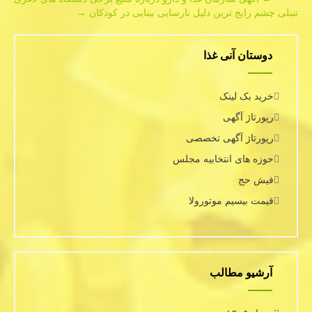
Post
تنبلی چشم رایج ترین دلیل نارسایی بینایی در كودكان
→
navigation
دوستان آنی غذا
خرید بک لینک
رپورتاژ آگهی
رپورتاژ آگهی تخصصی
حوزه های انتخابیه مجلس
فیش حج
قیمت بیسیم موتورولا
آرشیو مطالب