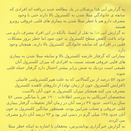
به گزارش آنی غذا پزشكان در یك مطالعه جدید دریافته اند افرادی كه
سابقه ی خانوادگیِ مبتلا شدن به كلسترول بالا دارند حتی با وجود
مصرف دارو هم با خطر مبتلا شدن به بیماری های قلبی عروقی روبرو
هستند.
به گزارش آنی
غذا
به نقل از ایسنا، باآنكه در این افراد مصرف دارو می
تواند باعث كاهش سطح كلسترول بد خون شود اما خطر بروز مشكلات
قلبی در افرادی كه سابقه خانوادگی كلسترول بالا دارند، همچنان وجود
دارد.
بیمارانی كه گرفتار عارضه كلسترول بالا و سابقه مبتلا شدن به بیماری
های قلبی عروقی هستند نسبت به افرادی كه میزان كلسترول آنان
طبیعی است نزدیك به شش برابر بیشتر احتمال دارد گرفتار حمله قلبی
شوند.
حدود ۵۲ درصد از بزرگسالانی كه به علت هیپركلسترولمی فامیلی
(افزایش كلسترول خون از زمان تولد) از داروهای كاهنده كلسترول
مصرف می كنند همچنان میزان كلسترول بد خون آنان بالاست.
متخصصان آمریكایی به بررسی اطلاعات ۱۹۰۰ نفر با میانگین سنی ۵۶
سال پرداختند. حدود ۳۷ درصد آنان در زمان آغاز تحقیقات گرفتار بیماری
قلبی عروقی و تصلب شرایین بودند. همینطور میانگین كلسترول بد خون
آنان حدود ۱۴۵ میلی گرم در دسی لیتر بود و ۹۳ درصد آنان دارو مصرف
می كردند.
به گزارش خبرگزاری یونایتدپرس، محققان با اشاره به اینكه خطر مبتلا