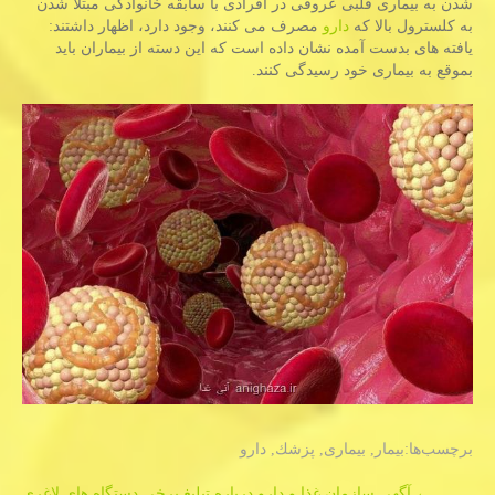
شدن به بیماری قلبی عروقی در افرادی با سابقه خانوادگی مبتلا شدن
به كلسترول بالا كه
دارو
مصرف می كنند، وجود دارد، اظهار داشتند:
یافته های بدست آمده نشان داده است كه این دسته از بیماران باید
بموقع به بیماری خود رسیدگی كنند.
برچسب‌ها:
بیمار
,
بیماری
,
پزشك
,
دارو
←
آگهی سازمان غذا و دارو درباره تبلیغ برخی دستگاه های لاغری