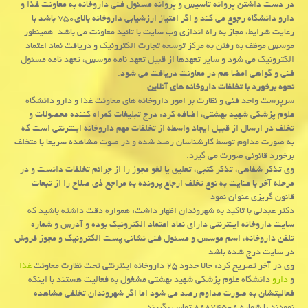
در دست داشتن پروانه تاسیس و پروانه مسئول فنی داروخانه به معاونت غذا و
دارو دانشگاه رجوع می كند و اگر امتیاز ارزشیابی داروخانه بالای۷۵۰ باشد با
رعایت شرایط، مجاز به راه اندازی وب سایت با تائید معاونت می باشد. همینطور
موسس موظف به رفتن به مركز توسعه تجارت الكترونیك و دریافت نماد اعتماد
الكترونیك می شود و سایر تعهدها از قبیل تعهد نامه موسس، تعهد نامه مسئول
فنی و گواهی امضا هم در معاونت دریافت می شود.
نحوه برخورد با تخلفات داروخانه های آنلاین
سرپرست واحد فنی و نظارت بر امور داروخانه های معاونت غذا و دارو دانشگاه
علوم پزشكی شهید بهشتی، اضافه كرد: درج تبلیغات گمراه كننده محصولات و
تخلف در ارسال از قبیل ایجاد واسطه از تخلفات مهم داروخانه اینترنتی است كه
به صورت مداوم توسط كارشناسان رصد شده و در صوت مشاهده سریعا با متخلف
برخورد قانونی صورت می گیرد.
وی تذكر شفاهی، تذكر كتبی، تعلیق یا لغو مجوز را از جرائم تخلفات دانست و در
مرحله آخر با عنایت به نوع تخلف ارجاع پرونده به مراجع ذی صلاح را از تبعات
قانون گریزی عنوان نمود.
دكتر عبدلی با تاكید به شهروندان اظهار داشت: همواره دقت داشته باشید كه
سایت داروخانه اینترنتی دارای نماد اعتماد الكترونیك بوده و آدرس و شماره
تلفن داروخانه، اسم موسس و مسئول فنی نشانی پست الكترونیك و مجوز فروش
در سایت درج شده باشد.
وی در آخر تصریح كرد: حالا حدود ۲۵ داروخانه اینترنتی تحت نظارت معاونت
غذا
و
دارو
دانشگاه علوم پزشكی شهید بهشتی مشغول به فعالیت هستند با اینكه
فعالیتشان به صورت مداوم رصد می شود اما اگر شهروندان تخلفی مشاهده