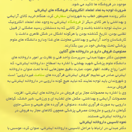
موجود در فروشگاه ها تاكید می شود.
ضرورت توجه به نماد اعتماد الكترونیك فروشگاه های اینترنتی
دكتر رونده همینطور خطاب به شهروندان
سفارش
كرد: هنگام خرید كالای آرایشی
و بهداشتی یا هر كالای دیگر از
فروشگاه
اینترنتی به وجود نماد اعتماد الكترونیك
در سایت توجه داشته باشند و اگر كالایی كه به دستشان رسید مشكلی از قبیل
تقلبی بودن، تاریخ گذشته بودن یا هرگونه اشكال در شكل ظاهری داشت با
كارشناسان واحد آرایشی و بهداشتی معاونت های غذا ودارو دانشگاه های علوم
پزشكی تحت پوشش خود در بین بگذارند.
ممنوعیت فروش دارو در داروخانه های آنلاین
همچنین دكتر سهیلا عبدلی، سرپرست واحد فنی و نظارت بر امور داروخانه های
دانشگاه علوم پزشكی شهید بهشتی با اشاره به اصطلاح «داروخانه اینترنتی» كه
اخیرا رواج یافته، اظهار نمود: عبارت دقیق مجوزهایی كه ما تحت عنوان داروخانه
اینترنی صادر می نماییم “فروش اینترنتی فرآورده های
سلامت
غیردارویی” است
و شهروندان باید توجه نمایند كه نباید هیچ گونه دارویی در داروخانه اینترنتی به
فروش برسد.
وی با اشاره به محصولات مجاز برای فروش در داروخانه های اینترنتی، افزود:
محصولات آرایشی و بهداشتی، مكمل های تغذیه ای و ورزشی، شیر خشك، گیاهان
دارویی به صورت فرآوری نشده، دمنوش، فرآورده های طبیعی و سنتی حاوی
گیاهان دارویی و ملزومات مصرفی پزشكی همچون كالاهای مجاز به فروش در
داروخانه اینترنتی هستند.
نحوه تاسیس داروخانه اینترنتی
دكتر عبدلی در ارتباط با مراحل تاسیس داروخانه اینترنتی، عنوان كرد: موسس با