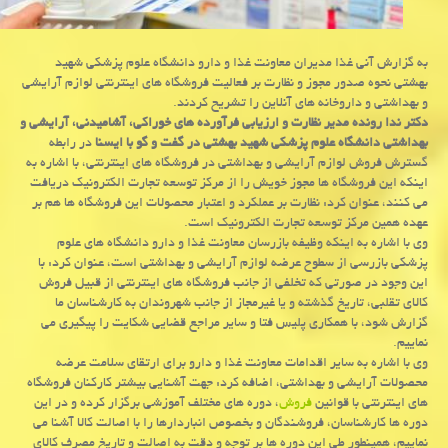
به گزارش آنی غذا مدیران معاونت غذا و دارو دانشگاه علوم پزشكی شهید
بهشتی نحوه صدور مجوز و نظارت بر فعالیت فروشگاه های اینترنتی لوازم آرایشی
و بهداشتی و داروخانه های آنلاین را تشریح كردند.
دكتر ندا رونده مدیر نظارت و ارزیابی فرآورده های خوراكی، آشامیدنی، آرایشی و
بهداشتی دانشگاه علوم پزشكی شهید بهشتی در گفت و گو با ایسنا
در رابطه
گسترش فروش لوازم آرایشی و بهداشتی در فروشگاه های اینترنتی، با اشاره به
اینكه این فروشگاه ها مجوز خویش را از مركز توسعه تجارت الكترونیك دریافت
می كنند، عنوان كرد: نظارت بر عملكرد و اعتبار محصولات این فروشگاه ها هم بر
عهده همین مركز توسعه تجارت الكترونیك است.
وی با اشاره به اینكه وظیفه بازرسان معاونت غذا و دارو دانشگاه های علوم
پزشكی بازرسی از سطوح عرضه لوازم آرایشی و بهداشتی است، عنوان كرد: با
این وجود در صورتی كه تخلفی از جانب فروشگاه های اینترنتی از قبیل فروش
كالای تقلبی، تاریخ گذشته و یا غیرمجاز از جانب شهروندان به كارشناسان ما
گزارش شود، با همكاری پلیس فتا و سایر مراجع قضایی شكایت را پیگیری می
نماییم.
وی با اشاره به سایر اقدامات معاونت غذا و دارو برای ارتقای سلامت عرضه
محصولات آرایشی و بهداشتی، اضافه كرد: جهت آشنایی بیشتر كاركنان فروشگاه
های اینترنتی با قوانین
فروش
، دوره های مختلف آموزشی برگزار كرده و در این
دوره ها كارشناسان، فروشندگان و بخصوص انباردارها را با اصالت كالا آشنا می
نماییم، همینطور طی این دوره ها بر توجه و دقت به اصالت و تاریخ مصرف كالای