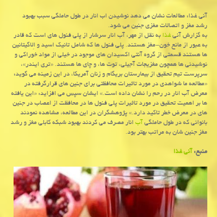
آنی غذا: مطالعات نشان می دهد نوشیدن اب انار در طول حاملگی سبب بهبود
رشد مغز و اتصالات مغزی جنین می شود.
به گزارش آنی
غذا
به نقل از مهر، آب انار سرشار از پلی فنول های است كه قادر
به عبور از مانع خون-مغز هستند. پلی فنول ها كه شامل تانیك اسید و اِلاگیتانین
ها هستند قسمتی از گروه آنتی اكسیدان های موجود در خیلی از مواد خوراكی و
نوشیدنی ها همچون مغزیجات آجیلی، توت ها، و چای ها هستند. «تری ایندر»،
سرپرست تیم تحقیق از بیمارستان بریگام و زنان آمریكا، در این زمینه می گوید:
«مطالعه ما شواهدی در مورد تاثیرات محافظتی برای جنین های قرارگرفته در
معرض آب انار در رحم را نشان داده است.» ایشان سپس می افزاید: «این یافته
ها بر اهمیت تحقیق در مورد تاثیرات پلی فنول ها در محافظت از اعصاب در جنین
های در معرض خطر تاكید دارد.» پژوهشگران در این مطالعه، مشاهده نمودند
بانوانی كه در طول حاملگی
آب
انار مصرف می كردند بهبود شبكه كابلی مغز و رشد
مغز جنین شان به مراتب بهتر بود.
منبع:
آنی غذا