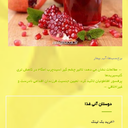
برچسب‌ها:
آب
,
بیمار
Post
←
مطالعات نشان می دهد؛ تاثیر چشم گیر اسیدچرب امگا۳ در كاهش تری
گلیسیریدها
navigation
پرفسور افلاطونیان تاكید كرد؛ تعیین جنسیت فرزندان اقدامی نادرست و
غیراخلاقی
→
دوستان آنی غذا
خرید بک لینک