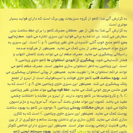
به گزارش آنی غذا كاهو از گروه سبزیجات پهن برگ است كه دارای فواید بسیار
موثری است.
به گزارش آنی غذا به نقل از مهر، محققان مصرف كاهو را برای حفظ سلامت بدن
سفارش می كنند. در ادامه به برخی فواید این سبزی اشاره می شود.
سم زدایی
بدن
كاهو منبع خوب آنتی اكسیدان های نظیر ویتامین A و C است. این سبزی به
خروج مواد شیمیایی مضر از بدن كمك می نماید. همینطور از هرگونه صدمه
رادیكالی پیشگیری می نماید. مصرف منظم ان می تواند باعث كاهش التهاب و
فشار اكسایشی شود.
پیشگیری از نابودی استخوان ها
كاهو حاوی ویتامین k
است. این ویتامین به خاطر استخوان سازی مشهور است. مصرف منظم كاهو می
تواند تراكم استخوان ها را تقویت نماید. همینطور از پوكی استخوان پیشگیری می
كند.
بهبود سلامت قلب
كاهو حاوی فولات یا اسیدفولیك است از اینرو از تجمع
پلاك پیشگیری می كند. همینطور این سبزی حاوی ویتامین های A و C است كه به
قوی ماندن عروق خونی كمك می نماید.
حفظ قوه بینایی
مواد مغذی نظیر ویتامین
A، C و كاروتنوئیدها در كاهو وجود دارند. از اینرو در مقابله با اختلالات چشمی
مفید می باشد. كمبود این مواد مغذی باعث آب سیاه، آب مروارید و دژنراسیون
ماكولا می شود.
درمان مشكلات پوستی
ویتامین A موجود در كاهو به بهبود سلامت
پوست كمك می نماید. همینطور این سبزی حاوی ویتامین C است كه به كلاژن
سازی كمك می نماید. كلاژن سازی برای داشتن پوست سالم و جلوگیری از از بین
رفتن قابلیت ارتجاعی پوست موثر است. همینطور این سبزی دارای شاخص گلوكز
پایین است كه می تواند به
درمان
آكنه كمك نماید.
بهبود سیستم ایمنی
كاهو