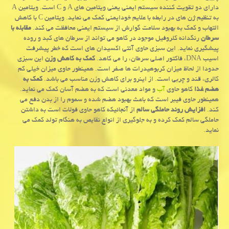
دارای دو تقویت كننده سیستم ایمنی یعنی ویتامین های A و C است. ویتامین A
به تنظیم ژن های در رابطه با علایم خودایمنی كمك می نماید. ویتامین C با كاهش
التهاب و كمك به بهبود سلامت گوارش از سیستم ایمنی محافظت می كند.
مقابله با
سرطان
رنگدانه كلروفیل موجود در كاهو می تواند از سرطان های كبد و روده
پیشگیری نماید. این سبزی حاوی آنتی اكسیدان های است كه خطر پیشرفت
اسیب DNA، فاكتور اصلی سرطان، را می كاهد.
كمك به كاهش وزن
این سبزی
حدودا از لحاظ میزان كربوهیدرات ها صفر است. همینطور حاوی میزان خیلی كم
كالری، قند و چربی است. از اینرو برای كاهش وزن مناسب می باشد.
كمك به
هضم غذا
كاهو حاوی
آب
و مواد معدنی است كه به هضم آسان كمك می نماید.
همینطور حاوی فیبر است كه باعث بهبود هضم شده و سموم را از بدن دفع می
كند.
افزایش روند حاملگی سالم
از آنجائیكه كاهو حاوی فولات است به داشتن
حاملگی سالم كمك كرده و به جلوگیری از انواع نقایص به هنگام تولد كمك می
نماید.