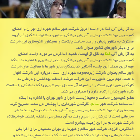
به گزارش آنی غذا در جلسه امروز شركت شهر سالم شهرداری تهران با اعضای
كمیسیون بهداشت، درمان و آموزش پزشكی مجلس، پیشنهاد تشكیل كارگروه
مشترك به منظور پایش و رصد سلامت پایتخت و همینطور الگوسازی این شركت
برای دیگر شهرهای كشور عنوان شد.
به گزارش آنی
غذا
به نقل از ایسنا،
ناهید خداكرمی در مورد جلسه اعضای
كمیسیون بهداشت، درمان و آموزش پزشكی با مدیران شهری با اشاره به اینكه
مهم ترین هدف این جلسه آشنایی نمایندگان سایر شهرها با فعالیت های شركت
شهر سالم بعنوان شركت زیرمجموعه شهرداری است، درباره این شركت اظهار
داشت: مهم ترین مأموریت این شركت عرضه خدمات بهداشتی و درمانی به
كاركنان شهرداری است و در همراه آن مسائل مهم شهری را كه به شكلی با سلامت
كلیه شهروندان ارتباط دارد را همیاری می كند.
عضو كمیسیون سلامت و محیط زیست شورای شهر تهران با اشاره به اینكه
اساسنامه شركت شهر
سالم
، كاركنان شهرداری را پوشش می دهد، تصریح كرد:
وظیفه وزارت بهداشت، دسترسی سریع و آسان به خدمات درمانی دغدغه هر
سازمانی است تا كاركنان در اسرع وقت به آن دسترسی داشته باشند. خوشبختانه
شركت شهرسالم در این زمینه پیشرو است.
خداكرمی افزود: شركت شهر سالم و شهرداری تهران تصمیمی برای افزایش
خدمات درمانی خود ندار؛ د بلكه هدف این است كه خدمات سطح بندی شده و