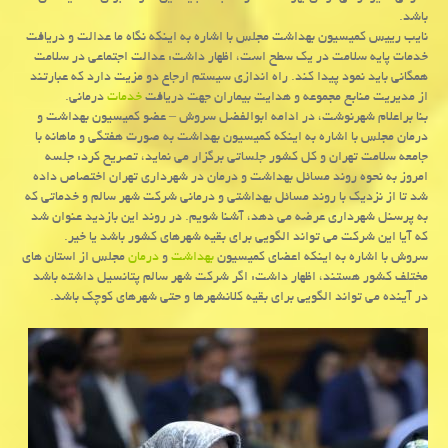
باشد.
نایب رییس كمیسیون بهداشت مجلس با اشاره به اینكه نگاه ما عدالت و دریافت
خدمات پایه سلامت در یك سطح است، اظهار داشت: عدالت اجتماعی در سلامت
همگانی باید نمود پیدا كند. راه اندازی سیستم ارجاع دو مزیت دارد كه عبارتند
از مدیریت منابع مجموعه و هدایت بیماران جهت دریافت
خدمات
درمانی.
بنا براعلام شهرنوشت، در ادامه ابوالفضل سروش – عضو كمیسیون بهداشت و
درمان مجلس با اشاره به اینكه كمیسیون بهداشت به صورت هفتگی و ماهانه با
جامعه سلامت تهران و كل كشور جلساتی برگزار می نماید، تصریح كرد: جلسه
امروز به نحوه روند مسائل بهداشت و درمان در شهرداری تهران اختصاص داده
شد تا از نزدیك با روند مسائل بهداشتی و درمانی شركت شهر سالم و خدماتی كه
به پرسنل شهرداری عرضه می دهد، آشنا شویم. در روند این بازدید عنوان شد
كه آیا این شركت می تواند الگویی برای بقیه شهرهای كشور باشد یا خیر.
سروش با اشاره به اینكه اعضای كمیسیون
بهداشت
و
درمان
مجلس از استان های
مختلف كشور هستند، اظهار داشت: اگر شركت شهر سالم پتانسیل داشته باشد
در آینده می تواند الگویی برای بقیه كلانشهرها و حتی شهرهای كوچك باشد.