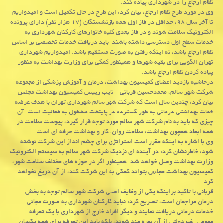
نظام ارجاع را در شهرداری پیاده كند.
وی در مورد طرح نظام ارجاع، بیان كرد: این طرح در حال تكمیل است و امیدواریم
تا آخر سال ۹۸، حداقل در فاز اول همه بازنشستگان (۱۷ هزار نفر) دارای پرونده
الكترونیك سلامت شوند و در فاز بعدی كلیه خانوارهای كاركنان شهرداری به
خدمات سطح اول دسترسی داشته باشند. باید دریافت خدمات تخصصی بر اساس
نظام ارجاع باشد، نه اینكه رفتن به صورت مستقیم باشد. امیدواریم شهرداری
تهران الگویی برای بقیه شهرها و همینطور كمكی برای وزارت بهداشت به منظور
پیاده كردن نظام ارجاع باشد.
درحاشیه بازدید اعضای كمیسیون بهداشت، درمان و آموزش پزشكی از مجموعه
شركت شهر سالم، محمدحسین قربانی – نایب رییس كمیسیون بهداشت مجلس
بیان كرد: چندین سال است كه شركت شهر سالم شهرداری تهران با هدف عرضه
خمات بهداشتی درمانی به طور گسترده در پایتخت مشغول به فعالیت است. آن
چیزی كه باید به نام شركت شهر سالم مورد توجه قرار گیرد، پیوست سلامت در
همه ابعاد همچون بهداشت، سلامت روان، كار و بهداشت حرفه ای است.
وی با اشاره به اینكه مقرر است استراتژی برای چشم انداز این شركت نوشته
شود، خاطرنشان كرد: در آینده ای نزدیك شركت شهر سالم به سیستم الكترونیك
وزارت بهداشت وصل خواهد شد. همینطور اگر در حوزه های مختلف سلامت شهر،
كمیسیون بهداشت مجلس بتواند كمكی به این شركت كند، از آن دریغ نخواهد
كرد.
قربانی با تاكید براینكه یكی از وظایف اصلی شركت شهر سالم توجه به بخش
درمان مراجعان است، تصریح كرد: نباید كاركنان شهرداری به صورت مجانی
خدمات درمانی دریافت نمایند و دیگر افراد خارج از شهرداری با یك تعرفه
عمومی-غیردولتی از آن بهره مند شوند، بلكه باید این تعرفه برای همه یكسان