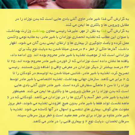
به گزارش آنی غذا شیر مادر حاوی آنتی بادی هایی است كه بدن نوزاد را در
مقابل ویروس ها و باكتری ها ایمن می كند.
به گزارش آنی
غذا
به نقل از مهر، علیرضا رئیسی معاون
بهداشت
وزارت بهداشت،
با عنوان این مطلب كه تغذیه انحصاری نوزادان با شیر مادر، به مثابه نوعی واكسن
عمل كرده و باعث جلوگیری از بیماری ها و ارتقای ایمنی بدن آنان می شود، اظهار
داشت: آمارها حاكی از خطر ۴۰ درصدی مبتلا شدن به دیابت نوع یك برای
نوزادانی است كه از موهبت تغذیه با شیر مادر محروم بوده اند. وی ادامه داد:
یافته ها نشان داده است نوزادانی كه از خوردن شیر مادر محروم بوده اند، ۲۵ تا
۴۳ درصد بیشتر از دیگر نوزادان در معرض چاقی و اضافه وزن هستند. رئیسی
تصریح كرد: تغذیه با شیر مادر، شانس مبتلا شدن به اوتیسم در كودكان را تا
۲.۵ برابر می كاهد. سازمان جهانی بهداشت، تغذیه اختصاصی با شیر مادر توسط
نوزاد را تا سن ۶ ماهگی سفارش كرده است. شیر مادر حاوی آنتی بادی هایی
است كه بدن نوزاد را در مقابل ویروس ها و باكتری ها ایمن می كند. همینطور
تغذیه با شیر مادر خطر آسم یا آلرژی ها را در نوزادان می كاهد. كودكانی كه در ۶
ماهه نخست تولد فقط با شیر مادر بدون هیچ افزودنی تغذیه می شوند، خطر بروز
عفونت های گوش، بیماری های تنفسی و اسهال در آنها كاسته می شود. تغذیه با
شیر مادر علاوه بر نوزاد برای مادر هم مفید است و خطر بروز سرطان سینه،
سرطان تخمدان، دیابت نوع ۲ و بیماری قلبی را در مادر می كاهد.