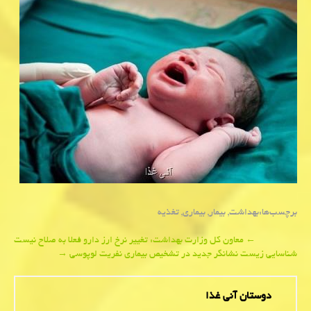
برچسب‌ها:
بهداشت
,
بیمار
,
بیماری
,
تغذیه
Post
←
معاون كل وزارت بهداشت: تغییر نرخ ارز دارو فعلا به صلاح نیست
شناسایی زیست نشانگر جدید در تشخیص بیماری نفریت لوپوسی
→
navigation
دوستان آنی غذا