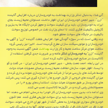
آنی غذا: به دنبال تذكر وزارت بهداشت به خودروسازان درباره افزایش آلاینده
ˮازنˮ، دبیر انجمن خودروسازان ایران اظهار داشت: مسئولان محیط زیست بجای
ایراد به خودروسازان، باید برای كیفیت سوخت و مجهز كردن جایگاه ها به بنزین و
گازوئیل باكیفیت فكری كنند، تا ادعای وزارت نفت در خصوص توزیع سوخت
باكیفیت در جایگاه های سوخت محقق شود.
چند وقتی است كه در سوژه آلودگی هوا، افزایش غلظت آلاینده “ازن” و آگهی به
خودروسازان و موتورسیكلت سازان مطرح گردیده است. اخیرا نیز رئیس گروه
سلامت هوای مركز سلامت محیط و كار وزارت
بهداشت
ضمن آگهی نسبت به وجود
آلاینده “ازن”
به خودروسازان تذكر داده
و بر ضرورت جدی گرفتن استفاده از
كاتالیست در صنایع خودروسازی تاكید كرده است.
در این رابطه، احمد نعمت بخش – دبیر انجمن خودروسازان ایران – در گفت و گو
با ایسنا، اظهار نمود: سازمان حفاظت محیط زیست برمبنای مصوبات هیات دولت
توسط شركت های بازرسی مرتباً از شركت های خودروسازی نمونه برداری كرده و
میزان آلاینده های خروجی از اگزوز خودرو ها را اندازه گیری می كند؛ پس شركت
های خودروساز بر طبق مصوبات هیات دولت، استانداردهای یورو ۴ را در
محصولاتشان پاس كرده و در اگزوزها كاتالسیت نصب می كنند.
وی ادامه داد: بدین سبب خودروسازان كار خودرا به درستی انجام می دهند؛ اما
مسئولان سازمان محیط زیست باید برای سوخت توزیعی فكری كنند. هم اكنون
خودرو های سواری توربوشارژ به محض آنكه از شهر تهران خارج می شوند، سوخت
مورد نظر در اختیارشان قرار نگرفته، بدین سبب موتور آنها به درستی كار نمی