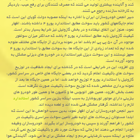
كند و آلاینده بیشتری تولید می كنند كه مصرف كنندگان برای رفع عیب، باردیگر
به كارخانه سازنده رجوع می كنند.
دبیر انجمن خودروسازان ایران با اشاره به اینكه مصوبه دولت گویای این است كه
تمام جایگاههای كشور باید سوخت مطابق استاندارد یورو ۴ داشته باشند، اظهار
نمود: هنوز این اتفاق نیفتاده و در بخش گازوئیل نیز شرایط بسیار بدتر است.
كیفیت گازوئیل باید مطابق استاندارد یورو ۴ باشد كه حداكثر میزان سولفور
موجود در آن ۵۰ پی پی ام باشد اما در نمونه برداری از جایگاه های مختلف متوجه
شده ایم كه تعداد زیادی از این جایگاه ها، به سوخت مطابق با استاندارد یورو ۴
مجهز نیستند و این سوخت دیزل غیراستاندارد در خودرو های دیزلی مشكل به
وجود آورده است.
وی افزود: این در شرایطی است كه در گذشته برای ایجاد شفافیت در توزیع
سوخت های باكیفیت اعلام گردید كه در بعضی جایگاه های خاص در سراسر كشور،
گازوئیل با استاندارد یورو ۴ توزیع خواهد شد؛ اما در همین جایگاه ها بعد از
نمونه برداری مشخص شده كه توزیع سوخت باكیفیت صورت نگرفته است.
نعمت بخش افزود: همین طور اتوبوس ها و كامیون ها و همین طور خودرو های
بنزینی دارای موتور توربوشارژ به سبب اینكه بنزین سراسر كشور
استاندارد
لازم را نداشته، گرفتار مشكل فنی شده اند و لطمه دیده اند.
دبیر انجمن خودروسازان ایران اظهار نمود: بدین سبب خواهش ما این است كه
ابتدا مسئولان زیرساخت های اولیه نظیر تامین سوخت سراسری باكیفیت در
كشور را فراهم آورند و سپس به خودروساز ایراد بگیرند. خودروسازان وظیفه
خودرا انجام می دهند اما زمانی كه سوخت مورد نظر و باكیفیت توزیع نمی گردد،
علاوه بر اینكه سبب نارضایتی مردم و ایجاد مشكل برای ما می شود، آلایندگی هوا