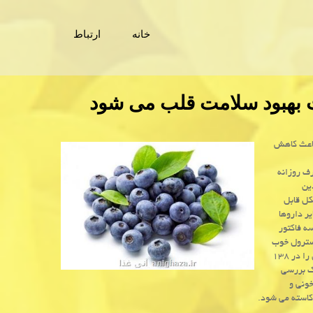
خانه
ارتباط
عث بهبود سلامت قلب می شود
باعث كاهش
رف روزانه
اهد. «آدین
كل قابل
یر داروها
ه فاكتور
لسترول خوب
HDL و میزان بالا تری گلیسیریدها. در این مطالعه، محققان تاثیر مصرف روزانه بلوبری را در ۱۳۸
روم متابولیك بررسی
خونی و