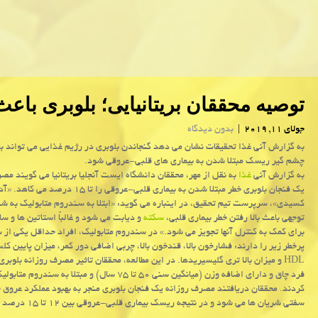
توصیه محققان بریتانیایی؛ بلوبری با
جولای 11, 2019
|
بدون دیدگاه
به گزارش آنی غذا تحقیقات نشان می دهد گنجاندن بلوبری در رژیم غذایی می تواند 
چشم گیر ریسك مبتلا شدن به بیماری های قلبی-عروقی شود.
به گزارش آنی
غذا
به نقل از مهر، محققان دانشگاه ایست آنجلیا بریتانیا می گویند مص
یك فنجان بلوبری خطر مبتلا شدن به بیماری قلبی-عروقی را تا ۱۵ درصد می ك
كسیدی»، سرپرست تیم تحقیق، در اینباره می گوید: «ابتلا به سندروم متابولیك به ش
توجهی باعث بالا رفتن خطر بیماری قلبی،
سكته
و دیابت می شود و غالباً استاتین ها و سا
برای كمك به كنترل آنها تجویز می شود.» در سندروم متابولیك، افراد حداقل یكی از س
پرخطر زیر را دارند: فشارخون بالا، قندخون بالا، چربی اضافی دور كمر، میزان پایین ك
فرد چاق و دارای اضافه وزن (میانگین سنی ۵۰ تا ۷۵ سال) و مبتلا به سند
كردند. محققان دریافتند مصرف روزانه یك فنجان بلوبری منجر به بهبود عملكرد عروق 
سفتی شریان ها می شود و در نتیجه ریسك بیماری قلبی-عروقی بین ۱۲ تا ۱۵ درصد كاسته می شود.