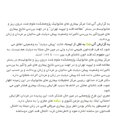
به گزارش آنی غذا مركز بیماری های متابولیك پژوهشكده علوم غدد درون ریز و
متابولیسم در بستر ˮمطالعه قند و لیپید تهرانˮ و در جهت بررسی نتایج بیماری
های غیرواگیر به بررسی تأثیرات وضعیت پیش دیابت طی سالیان بر مردان و زنان
پرداخت.
به گزارش آنی
غذا
به نقل از ایسنا،
حالت “پیش دیابت” به وضعیتی اطلاق می
شود كه فرد قندخون طبیعی ندارد ولی در عین حال مبتلا به دیابت هم نیست، به
این مفهوم كه قند خون ناشتای فرد بین ۱۰۰ تا ۱۲۶ است.
مركز بیماری های متابولیك پژوهشكده علوم غدد درون ریز و متابولیسم در بستر
مطالعه قند و لیپید تهران و در جهت بررسی نتایج بیماری های غیر واگیر به بررسی
تأثیرات وضعیت پیش دیابت طی سالیان بر مردان و زنان پرداخت و بر حسب این
بررسی نشان داده شد كه پیش دیابت در زنان و مردان اثرات متفاوتی دارد.
دكتر فرزاد حدائق، رئیس مركز تحقیقات بیماری های متابولیك در این زمینه اظهار
نمود: قند ناشتای مختل در خانم ها سبب افزایش ریسك بیماری فشار خون می
شود.
مجری این طرح پژوهشی در عین حال متذكر شد: این پدیده در مردان افزایش
احتمالی ابتلاء به بیماری مزمن كلیوی و
سكته
های مغزی را به دنبال دارد.
او همینطور به بالاتر بودن خطر بروز بیماری عروقی قلبی در زنان مبتلا به اختلال
قندخون دو ساعته اشاره نمود و خاطرنشان كرد: اختلال قند خون دوساعته