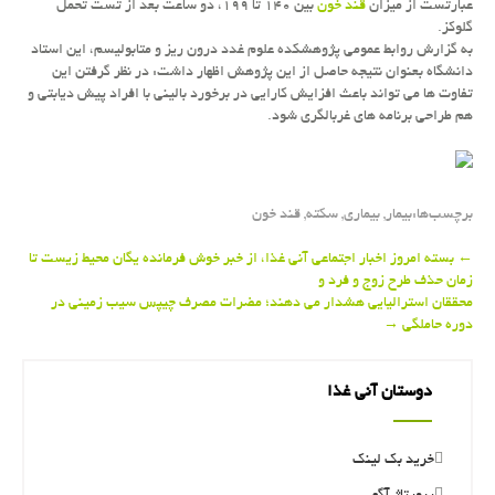
عبارتست از میزان
قند خون
بین ۱۴۰ تا ۱۹۹، دو ساعت بعد از تست تحمل
گلوكز.
به گزارش روابط عمومی پژوهشكده علوم غدد درون ریز و متابولیسم، این استاد
دانشگاه بعنوان نتیجه حاصل از این پژوهش اظهار داشت: در نظر گرفتن این
تفاوت ها می تواند باعث افزایش كارایی در برخورد بالینی با افراد پیش دیابتی و
هم طراحی برنامه های غربالگری شود.
برچسب‌ها:
بیمار
,
بیماری
,
سكته
,
قند خون
Post
←
بسته امروز اخبار اجتماعی آنی غذا، از خبر خوش فرمانده یگان محیط زیست تا
زمان حذف طرح زوج و فرد و
navigation
محققان استرالیایی هشدار می دهند؛ مضرات مصرف چیپس سیب زمینی در
دوره حاملگی
→
دوستان آنی غذا
خرید بک لینک