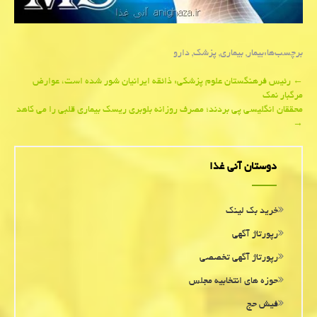
برچسب‌ها:
بیمار
,
بیماری
,
پزشك
,
دارو
Post
←
رئیس فرهنگستان علوم پزشكی: ذائقه ایرانیان شور شده است، عوارض
مرگبار نمك
navigation
محققان انگلیسی پی بردند؛ مصرف روزانه بلوبری ریسك بیماری قلبی را می كاهد
→
دوستان آنی غذا
خرید بک لینک
رپورتاژ آگهی
رپورتاژ آگهی تخصصی
حوزه های انتخابیه مجلس
فیش حج