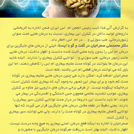
به گزارش آنی غذا نایب رئیس انجمن ام. اس ایران ضمن اشاره به اثربخشی
داروهای تولید داخل در كنترل این بیماری، نسبت به درمان هایی تحت عنوان
زنبوردرمانی، طب سوزنی و… در ام. اس اخطار داد.
دكتر محمدعلی صحرائیان در گفت و گو با ایسنا،
خیلی از درمان های جایگزین برای
درمان ام اس را بدون پایه علمی ثابت شده دانست و اظهار داشت: درمان هایی
مانند زنبور درمانی، طب سوزنی و…توانایی كنترل بیماری را ندارند. البته شاید
این درمان ها بتوانند در كوتاه مدت علایم بیماری ام اس را كاهش دهند، اما این
باور كه می توانند درمان قطعی ام اس باشند، غلط است.
صحرائیان اضافه كرد: امكان دارد طی چنین درمان هایی علایم بیماری در كوتاه
مدت كم شود و برای بیمار این تصور به وجود آید كه بیماری تحت كنترل است؛
درحالیكه اینگونه نیست. از طرفی برخی درمان های دارویی نیز علاوه بر كنترل
بیماری، موجب تشدید علائمی همچون حس خستگی و افسردگی در بیمار می
شوند، اما باید دانست این داروها در دراز مدت توانایی كنترل سیر بیماری را
دارند؛ یعنی دقیقاً در نقطه مقابل درمان های جایگزین قرار می گیرند كه تنها
توانایی كاهش علایم بیماری در كوتاه مدت را دارند، ولی نمی توانند سیر بیماری
را كنترل كنند.
صحرائیان با اشاره به اینكه قطع درمان اصلی بیماری به هیچ وجه درست نیست،
اظهار داشت: البته بهتر است دریافت هرگونه درمان جایگزین با مشورت و