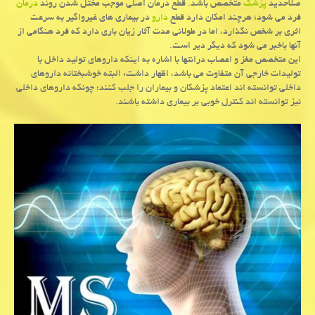
صلاحدید
پزشك
متخصص باشد. قطع درمان اصلی موجب مختل شدن روند
درمان
فرد می شود؛ هرچند امكان دارد قطع
دارو
در بیماری های غیرواگیر به سرعت
اثری بر شخص نگذارد، اما در طولانی مدت آثار زیان باری دارد كه فرد هنگامی از
آنها باخبر می شود كه دیگر دیر است.
این متخصص مغز و اعصاب درانتها با اشاره به اینكه داروهای تولید داخل با
تولیدات خارجی آن متفاوت می باشد، اظهار داشت: البته خوشبختانه داروهای
داخلی توانسته اند اعتماد پزشكان و بیماران را جلب كنند؛ چونكه داروهای داخلی
نیز توانسته اند كنترل خوبی بر بیماری داشته باشند.