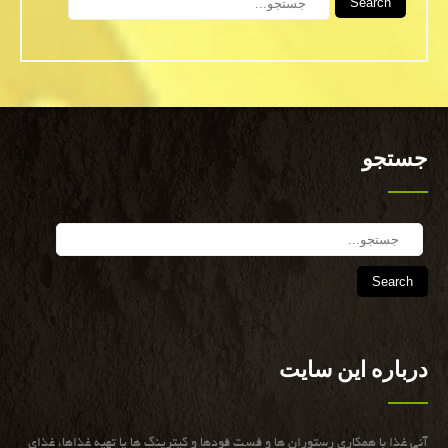
جستجو
Search
درباره این سایت
آنی غذا با همكاری رستوران ها و فست فودها و كیترینگ ها یا تهیه غذاها، غذای