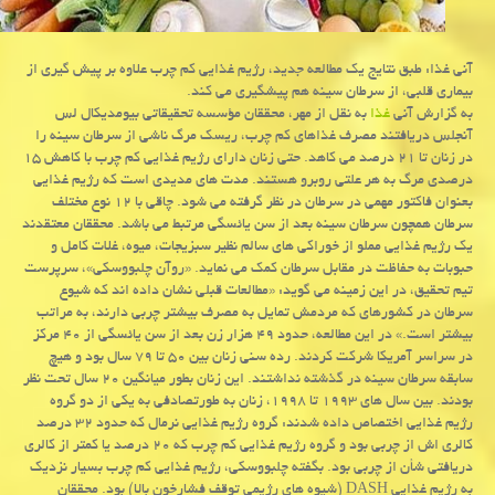
آنی غذا: طبق نتایج یك مطالعه جدید، رژیم غذایی كم چرب علاوه بر پیش گیری از
بیماری قلبی، از سرطان سینه هم پیشگیری می كند.
به گزارش آنی
غذا
به نقل از مهر، محققان مؤسسه تحقیقاتی بیومدیكال لس
آنجلس دریافتند مصرف غذاهای كم چرب، ریسك مرگ ناشی از سرطان سینه را
در زنان تا ۲۱ درصد می كاهد. حتی زنان دارای رژیم غذایی كم چرب با كاهش ۱۵
درصدی مرگ به هر علتی روبرو هستند. مدت های مدیدی است كه رژیم غذایی
بعنوان فاكتور مهمی در سرطان در نظر گرفته می شود. چاقی با ۱۲ نوع مختلف
سرطان همچون سرطان سینه بعد از سن یائسگی مرتبط می باشد. محققان معتقدند
یك رژیم غذایی مملو از خوراكی های سالم نظیر سبزیجات، میوه، غلات كامل و
حبوبات به حفاظت در مقابل سرطان كمك می نماید. «روآن چلبووسكی»، سرپرست
تیم تحقیق، در این زمینه می گوید: «مطالعات قبلی نشان داده اند كه شیوع
سرطان در كشورهای كه مردمش تمایل به مصرف بیشتر چربی دارند، به مراتب
بیشتر است.» در این مطالعه، حدود ۴۹ هزار زن بعد از سن یائسگی از ۴۰ مركز
در سراسر آمریكا شركت كردند. رده سنی زنان بین ۵۰ تا ۷۹ سال بود و هیچ
سابقه سرطان سینه در گذشته نداشتند. این زنان بطور میانگین ۲۰ سال تحت نظر
بودند. بین سال های ۱۹۹۳ تا ۱۹۹۸، زنان به طورتصادفی به یكی از دو گروه
رژیم غذایی اختصاص داده شدند: گروه رژیم غذایی نرمال كه حدود ۳۲ درصد
كالری اش از چربی بود و گروه رژیم غذایی كم چرب كه ۲۰ درصد یا كمتر از كالری
دریافتی شأن از چربی بود. بگفته چلبووسكی، رژیم غذایی كم چرب بسیار نزدیك
به رژیم غذایی DASH (شیوه های رژیمی توقف فشارخون بالا) بود. محققان