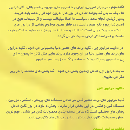
نکته مهم
: در بازار امروزی ایران و با تحریم های موجود و هجم بالای اکثر درایور
ها ، یک سایتی که بتواند تمامی درایور هارا درون خود قرار دهد باید هزینه
بسیار زیادی انجام دهد ، سیاست ما اصلا تبلیغات نیست و از تبلیفات هیچ در
آمدی نداریم و نخواهیم داشت ، به خاطر همین موضوع بخشی از درایور های
سایت به صورت پولی است که البته و صد البته این هزینه به خود سایت و خرید
هاست و قدرتمند تر کردن سایت باز می گردد .
در سایت درایور چی ، کلیه برند های معتبر دنیا پشتیبانی می شود ، کلیه درایور
های برند های معتبر دنیا در آن وجود دارد برند هایی مثل کانن –اپسون – اچ
پی – ایسوس – پاناسونیک – سامسونگ – دل – ایسر – لنووو…
سایت درایور چی شامل چندین بخش می شود . که بخش های مختلف را در زیر
ذکر می نماییم .
دانلود درایور کانن
کلیه درایور های برند معتبر کانن در تمامی دستگاه های پرینتر ، اسکنر ، دوربین ،
دستگاه کپی و فکس در این بخش قرار دارد . بخش دانلود درایور کانن شامل
بخش های مختلفی است که شامل دسته بندی محصولات کانن می باشد . مهم ترین
بخش محصولات کانن بخش دانلود درایور پرینترهای کانن می باشد
دانلود درایور اپسون