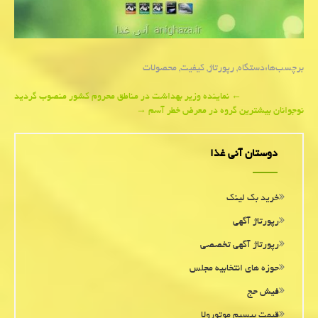
برچسب‌ها:
دستگاه
,
رپورتاژ
,
كیفیت
,
محصولات
Post
←
نماینده وزیر بهداشت در مناطق محروم كشور منصوب گردید
نوجوانان بیشترین گروه در معرض خطر آسم
→
navigation
دوستان آنی غذا
خرید بک لینک
رپورتاژ آگهی
رپورتاژ آگهی تخصصی
حوزه های انتخابیه مجلس
فیش حج
قیمت بیسیم موتورولا