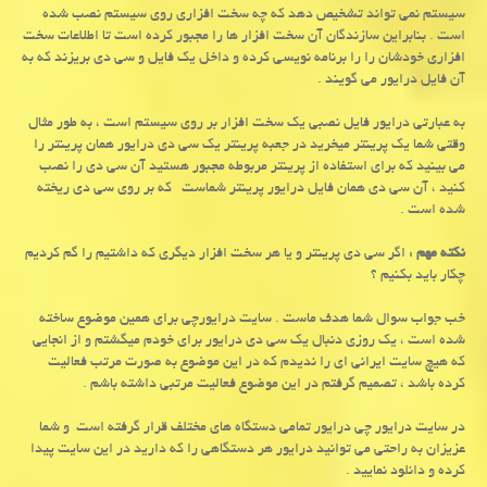
سیستم نمی تواند تشخیص دهد که چه سخت افزاری روی سیستم نصب شده
است . بنابراین سازندگان آن سخت افزار ها را مجبور کرده است تا اطلاعات سخت
افزاری خودشان را را برنامه نویسی کرده و داخل یک فایل و سی دی بریزند که به
آن فایل درایور می گویند .
به عبارتی درایور فایل نصبی یک سخت افزار بر روی سیستم است ، به طور مثال
وقتی شما یک پرینتر میخرید در جعبه پرینتر یک سی دی درایور همان پرینتر را
می بینید که برای استفاده از پرینتر مربوطه مجبور هستید آن سی دی را نصب
کنید ، آن سی دی همان فایل درایور پرینتر شماست که بر روی سی دی ریخته
شده است .
نکته مهم
: اگر سی دی پرینتر و یا هر سخت افزار دیگری که داشتیم را گم کردیم
چکار باید بکنیم ؟
خب جواب سوال شما هدف ماست . سایت درایورچی برای همین موضوع ساخته
شده است ، یک روزی دنبال یک سی دی درایور برای خودم میگشتم و از انجایی
که هیچ سایت ایرانی ای را ندیدم که در این موضوع به صورت مرتب فعالیت
کرده باشد ، تصمیم گرفتم در این موضوع فعالیت مرتبی داشته باشم .
در سایت درایور چی درایور تمامی دستگاه های مختلف قرار گرفته است و شما
عزیزان به راحتی می توانید درایور هر دستگاهی را که دارید در این سایت پیدا
کرده و دانلود نمایید .