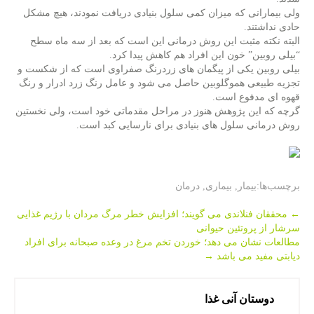
ولی بیمارانی كه میزان كمی سلول بنیادی دریافت نمودند، هیچ مشكل
حادی نداشتند.
البته نكته مثبت این روش درمانی این است كه بعد از سه ماه سطح
“بیلی روبین” خون این افراد هم كاهش پیدا كرد.
بیلی روبین یكی از پیگمان های زردرنگ صفراوی است كه از شكست و
تجزیه طبیعی هموگلوبین حاصل می شود و عامل رنگ زرد ادرار و رنگ
قهوه ای مدفوع است.
گرچه كه این پژوهش هنوز در مراحل مقدماتی خود است، ولی نخستین
روش درمانی سلول های بنیادی برای نارسایی كبد است.
برچسب‌ها:
بیمار
,
بیماری
,
درمان
Post
←
محققان فنلاندی می گویند؛ افزایش خطر مرگ مردان با رژیم غذایی
سرشار از پروتئین حیوانی
navigation
مطالعات نشان می دهد؛ خوردن تخم مرغ در وعده صبحانه برای افراد
دیابتی مفید می باشد
→
دوستان آنی غذا