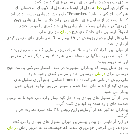
بنیادی یك روش درمانی برای نارسایی های كبد پیدا كنند.
به گزارش آنی
غذا
به نقل از ایسنا و به نقل از لابیوتك،
محققان یك
شركت بلژیكی به نام “Promethera” یك روش درمانی توسعه داده اند
كه با استفاده از سلول های بنیادی می تواند علایم بیماری هایی چون
“زردی” در بیماران مبتلا به نارسایی های حاد كبدی را بهبود بخشد.
اصولاً نارسایی های حاد كبدی هیچ
درمان
مؤثری ندارد.
ولی فاز اول و دوم پژوهش در ۱۹ بیمار مبتلا به بیماری های مزمن كبدی
آزمایش شد.
از میان این افراد ۱۲ نفر مبتلا به یك نوع نارسایی كبد و سندروم بودند
كه كبد به صورت ناگهانی متوقف می شود. ۷ بیمار دیگر هم در معرض
این سندروم بودند.
به جز عمل پیوند كه بیماران مجبورند در صف انتظار طولانی بمانند، هیچ
درمانی برای
درمان
نارسایی حاد و مزمن كبدی وجود ندارد.
ولی روش درمانی شركت Promethera شامل جمع آوری سلول های
بنیادی كبد از اندام های اهدا شده و سپس تزریق آنها به جریان خون
بیمار می شود.
پس از آن سلول های بنیادی به داخل كبد بیمار وارد می شود تا به ترمیم
صدمه های وارد شده به كبد وی كمك گردد.
بیماران مذكور بعد از آزمایش این روش تا ۳ ماه مورد نظارت قرار
گرفتند.
در این آزمایش دو بیمار بیشترین میزان سلول های بنیادی را دریافت
نمودند، ولی گرفتار خونریزی شدند كه خوشبختانه به مرور زمان
درمان
شدند.