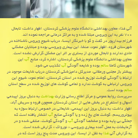
آنی غذا: معاون بهداشتی دانشگاه علوم پزشكی كردستان، اظهار داشت: تابحال
۷۰۰ نفر به این ویروس مبتلا شده و به مراكز درمانی مراجعه نموده اند.
فرزام بیدارپور در گفت و گو با خبرنگار ایسنا، درباب شیوع ویروس ناشناخته در
شهرستان قروه، اظهار نمود: منشاء این بیماری ویروسی بوده و مبتلایان مشكلی
حادی ندارند و تابحال موردی از بستری بر اثر این مشكل گزارش نشده است.
معاون بهداشتی دانشگاه علوم پزشكی كردستان، اشاره كرد: منابع
آب
این
شهرستان كاملا
سالم
بوده و شایعه آلودگی
آب
تكذیب می شود.
پیشتر باز مجتبی ورمقانی، مدیركل دامپزشكی كردستان درباب شایعات موجود در
ارتباط با آلودگی گوشت توزیع شده در استان كردستان، اعلام نمود: شیوع این
ویروس ارتباطی به گوشت ندارد و تمامی گوشت های توزیع شده در سطح استان
سالم
بوده است.
سرپرست روابط عمومی و مركز اطلاع رسانی وزارت
بهداشت
به دنبال بروز اپیدمی
اسهال و استفراغ در بخش هایی از استان كردستان همچون قروه و سریش آباد،
اظهار داشت: به دنبال بروز این اپیدمی، شایعاتی در خصوص ارتباط سوژه به
بیوتروریسم، گوشت های یخ زده و یا آلودگی منابع
آب
انتشار یافته است كه
جملگی بی پایه بوده و مشخصا آلودگی
آب
و آلودگی گوشت، منتفی شده و در
آزمایشات به عمل آمده بیماری ویروسی « نورواك » گزارش شده است.
به گزارش آنی
غذا
به نقل از ایسنا، این ویروس مدت پنج روز است كه در