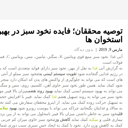
توصیه محققان؛ فایده نخود سبز در به
استخوان ها
مارس 9, 2019
|
بدون دیدگاه
آنی غذا: نخود سبز منبع قوی ویتام
فولات است.
به گزارش آنی
غذا
به نقل از مهر، نخود سبز دارای فواید متعددی است كه ب
در رژیم غذایی گنجانده شود.
تقویت سیستم ایمنی بدن
نخود سبز مملو از آنتی 
های است كه می تواند به جلوگیری از واكنش های بدن كه امكان دارد منجر ب
شود كمك نماید. همین طور نخود سبز حاوی آهن، كلسیم، روی، مس و منگن
می تواند به بهبود سیستم ایمنی كمك نماید.
بهبود روند هضم
میزان بالا فیبر م
نخود سبز می تواند به روند تسهیل هضم
غذا
كمك نماید. فیبر با افزایش حجم
به تسهیل حركت روده كمك می نماید. از اینرو محققان سفارش می كنند نخو
به سالاد و غذایتان بگنجانید چراكه می تواند با یبوست روبرو شود.
بهبود
سلام
قلب
نخود سبز به خاطر داشتن میزان بالا فیبر نامحلول می تواند به از بین بر
بیماری قلبی و
سكته
كمك نماید.
كاهش وزن
نخود سبز حاوی میزان كم چربی و 
كمك به كاهش وزن دارد. نخود با كمك به ایجاد حس سیری سبب دوری شما ا