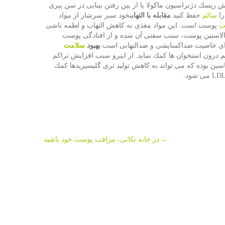
هش ریسك دژنراسیون ماكولا یا از بین رفتن بینایی در سن پیری
را
سالم
حفظ كنید.
مقابله با التهاب
نخود سبز سرشار از مواد
ت
پوست است. این مواد مغذی به كاهش التهاب و لطمه ناشی
ای الاستین پوست، سبب سفتی آن شده و از افتادگی پوست
دارای خاصیت ضداكسایشی و ضدالتهابی است.
بهبود
سلامت
واند به حفظ كلسیم درون استخوان ها كمك نماید. از اینرو سبب افزایش تراكم
اسین بوده كه می تواند به كاهش تولید تری گلیسیریدها كمك
←
در خانه تكانی، مراقب پوست خود باشید