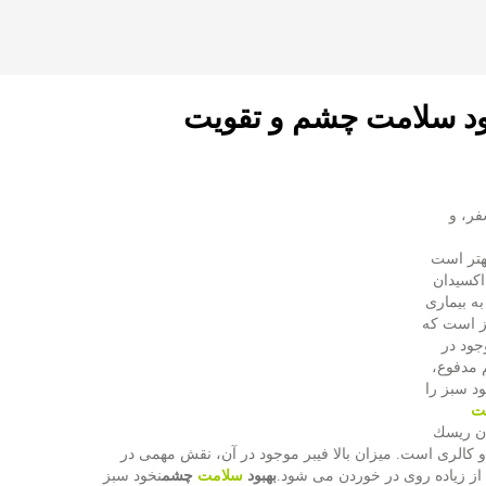
بود سلامت چشم و تقویت
ین K، منگنز، تیامین، مس، ویتامین C، فسفر، و
هتر است
اكسیدان
ه بیماری
ز است كه
وجود در
 مدفوع،
د سبز را
ت
دن ریسك
كالری است. میزان بالا فیبر موجود در آن، نقش مهمی در
ز زیاده روی در خوردن می شود.
بهبود
سلامت
چشم
نخود سبز