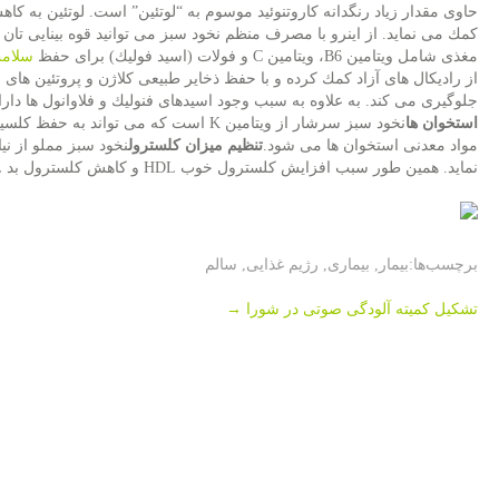
حاوی مقدار زیاد رنگدانه كاروتنوئید موسوم به “لوتئین” است. لوتئین به كا
كمك می نماید. از اینرو با مصرف منظم نخود سبز می توانید قوه بینایی تان 
مغذی شامل ویتامین B6، ویتامین C و فولات (اسید فولیك) برای حفظ
سلام
از رادیكال های آزاد كمك كرده و با حفظ ذخایر طبیعی كلاژن و پروتئین ه
جلوگیری می كند. به علاوه به سبب وجود اسیدهای فنولیك و فلاوانول ها 
استخوان ها
نخود سبز سرشار از ویتامین K است كه می ت
مواد معدنی استخوان ها می شود.
تنظیم میزان كلسترول
نخود سبز مملو از نی
نماید. همین طور سبب افزایش كلسترول خوب HDL و كاهش كلسترول بد LDL می شود.
برچسب‌ها:
بیمار
,
بیماری
,
رژیم غذایی
,
سالم
Post
تشكیل كمیته آلودگی صوتی در شورا
→
navigation