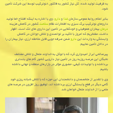
به ظرفیت تولید شده، كل نیاز كشور به فاكتور ۸نوتركیب توسط این شركت تأمین
شود.
بنابر اعلام روابط عمومی سازمان
غذا
و
دارو
، وی با اشاره به اینكه افتتاح خط تولید
داروهای نوتركیب برگ سبزی به افتخارات نظام
سلامت
كشور در كاهش هزینه
درمان
بیماران هموفیلی و خودكفایی در تأمین این داروی های تك است، اظهار
داشت: مفتخریم كه امروز با تاكید بر توانمندی و تلاش جوانان در كاهش
وابستگی به واردات این
دارو
ضمن صرفه جویی قابل ملاحظه ارزی، نیاز بیماران را
در داخل تأمین نماییم.
پیرصالحی ابراز امیدواری كرد كه با توكل به خداوند متعال و تلاش مضاعف
نخبگان این عرصه روزبه روز در تأمین نیاز دارویی كشور گام های بلندتری
برداشته و با تولیدات كیفی، حضوری مؤثر در بازارهای منطقه و جهانی داشته
باشیم.
وی با تقدیر از متخصصان و دانشمندان این حوزه كه با تلاش شبانه روزی خود
گامی دیگر در قطع وابستگی ارزی برداشته اند، توفیق روز افزون در عرصه های
علمی را از خداوند متعال خواهان شد.