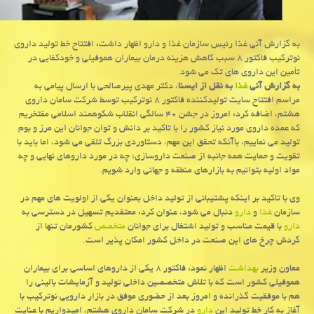
به گزارش آنی غذا رئیس سازمان غذا و دارو اظهار داشت: افتتاح خط تولید داروی
نوتركیب فاكتور ۸ سبب كاهش هزینه درمان بیماران هموفیلی و خودكفایی در
تأمین این داروی های تك می شود.
به گزارش آنی
غذا
به نقل از ایسنا
، دكتر مهدی پیرصالحی با ارسال پیامی به
مراسم افتتاح سایت تولیدكننده فاكتور ۸ نوتركیب توسط شركت سامان داروی
هشتم، اضافه كرد: امروز در جشن ۴۰ سالگی انقلاب شكوهمند اسلامی مفتخریم
كه عمده داروی مورد نیاز كشور را با تاكید بر دانش و توان جوانان این مرز و بوم
تولید می نماییم، باآنكه تحقق این مهم، دستاوردی بزرگ تلقی می شود، اما باید با
تقویت و حمایت همه جانبه از صنعت داروسازی؛ چه در مورد داروهای نهایی و چه
مواد اولیه بتوانیم به بازارهای منطقه و جهانی وارد شویم.
وی با تاكید بر اینكه پشتیبانی از تولید داخل بعنوان یكی از اولویت های مهم در
سازمان
غذا
و
دارو
دنبال می شود، عنوان كرد: معتقدیم تسهیل در دسترسی به
دارو
با قیمت مناسب و تولید اشتغال برای جوانان
متخصص
كشورمان تنها از
گردش چرخ های این صنعت در داخل كشور امكان پذیر است.
معاون وزیر
بهداشت
اظهار نمود: فاكتور ۸ یكی از داروهای اساسی برای بیماران
هموفیلی كشور است كه با تلاش متخصصین داخلی تولید و آزمایشات بالینی را
هم با موفقیت گذرانده و امروز بعد از حضوری موفق در بازار دارویی نوتركیب با
آغاز به كار خط تولید این
دارو
در شركت سامان داروی هشتم، امیدواریم با عنایت