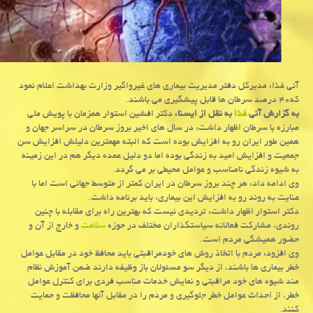
آنی غذا: مدیركل دفتر مدیریت بیماری های غیرواگیر وزارت بهداشت اعلام نمود
كه۴۰ درصد سرطان ها قابل پیشگیری می باشند.
به گزارش آنی
غذا
به نقل از ایسنا،
دكتر افشین استوار همزمان با پویش ملی
مبارزه با سرطان اظهار داشت: در سال های اخیر بروز سرطان در سراسر جهان و
همین طور ایران رو به افزایش بوده است كه البته مهمترین دلیلش افزایش سن
جمعیت و افزایش امید به زندگی بوده اما دو دلیل عمده دیگر هم در این زمینه
به شیوه زندگی نامناسب و عوامل محیطی بر می گردد.
وی ادامه داد: هر چند بروز سرطان در ایران كمتر از متوسط جهانی است اما با
عنایت به روند رو به افزایش این بیماری، باید برنامه داشت.
دكتر استوار اظهار داشت: تردیدی نیست كه بهترین راه برای مقابله با چنین
روندی، مشاركت فعالانه سیاستگذاران مختلف در حوزه
سلامت
و خارج از آن و
حضور همیشگی مردم است.
وی افزود: مردم با اتخاذ روش های خودمراقبتی باید محافظ خود در مقابل عوامل
خطر بیماری ها باشند، از دیگر سو مسئولان باز وظیفه دارند ضمن آموزش نظام
مند شیوه های خود مراقبتی و نمایش خدمات مناسب فردی برای كنترل عوامل
خطر، از احداث عوامل خطر جلوگیری و مردم را در مقابل آنها محافظت و حمایت
كنند.