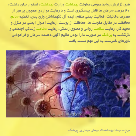
طبق گزارش روابط عمومی معاونت
بهداشت
وزارت
بهداشت
، استوار بیان داشت:
۴۰ درصد سرطان ها قابل پیشگیری است و با رعایت مواردی همچون پرهیز از
مصرف دخانیات، فعالیت بدنی منظم، ایده آل نگهداشتن وزن بدن، تغذیه
سالم
،
محافظت در مقابل عفونت ها، محافظت از پوست، رعایت اصول ایمنی در منزل و
محیط كار، رعایت
سلامت
روانی و معنوی زندگی، رعایت
سلامت
زندگی اجتماعی و
بازگشت به
پزشك
در صورت دارا بودن علایم آگهی دهنده سرطان و فراموشی
باورهای نادرست به این مهم دست یافت.
برچسب‌ها:
بهداشت
,
بیمار
,
بیماری
,
پزشك