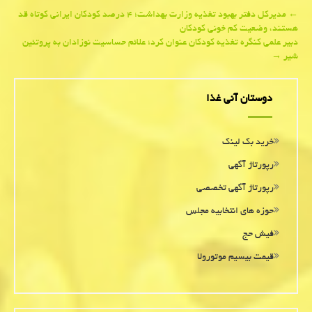
Post
←
مدیركل دفتر بهبود تغذیه وزارت بهداشت؛ ۴ درصد كودكان ایرانی كوتاه قد
هستند، وضعیت كم خونی كودكان
navigation
دبیر علمی كنگره تغذیه كودكان عنوان كرد؛ علائم حساسیت نوزادان به پروتئین
شیر
→
دوستان آنی غذا
خرید بک لینک
رپورتاژ آگهی
رپورتاژ آگهی تخصصی
حوزه های انتخابیه مجلس
فیش حج
قیمت بیسیم موتورولا