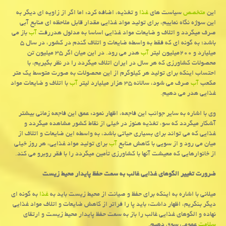
این
متخصص
سیاست های
غذا
و تغذیه، اضافه كرد: اما اگر از زاویه ای دیگر به
این سوژه نگاه نماییم، برای تولید مواد غذایی مقدار قابل ملاحظه ای منابع آبی
صرف میگردد و اتلاف و ضایعات مواد غذایی اساسا به مدلول هدررفت
آب
باز می
باشد؛ به گونه ای كه فقط به واسطه ضایعات و اتلاف گندم در كشور، در سال ۵
میلیارد و ۲۰۰میلیون لیتر
آب
هدر می رود. در این میان اگر ۳۵ میلیون تن
محصولات كشاورزی كه هر سال در ایران اتلاف میگردد را در نظر بگیریم، با
احتساب اینكه برای تولید هر كیلوگرم از این محصولات به صورت متوسط یك متر
مكعب
آب
صرف می شود، سالانه ۳۵ هزار میلیارد لیتر
آب
با اتلاف و ضایعات مواد
غذایی هدر می دهیم.
وی با اشاره به سایر جوانب این فاجعه، اظهار نمود: عمق این فاجعه زمانی بیشتر
آشكار میگردد كه سوء تغذیه هنوز در خیلی از نقاط كشور مشاهده میگردد و
غذایی كه می تواند برای بسیاری حیاتی باشد، به واسطه این ضایعات و اتلاف از
میان می رود و از سویی با كاهش منابع
آب
برای تولید مواد غذایی، هر روز خیلی
از خانوارهایی كه معیشت آنها با كشاورزی تأمین میگردد را با فقر روبرو می كند.
ضرورت تغییر الگوهای غذایی غالب به سمت حفظ پایدار محیط زیست
میلانی با اشاره به اینكه برای حفظ و صیانت از محیط زیست باید به
غذا
به گونه ای
دیگر بنگریم، اظهار داشت: باید پا را فراتر از كاهش ضایعات و اتلاف مواد غذایی
نهاده و الگوهای غذایی غالب را باز به سمت حفظ پایدار محیط زیست و ارتقای
سلامت
عمومی سوق دهیم.