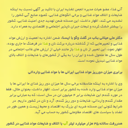
آنی غذا: عضو هیات مدیره انجمن تغذیه ایران با تاكید بر آگهی نسبت به اینكه
ضایعات و اتلاف مواد غذایی و برخی الگوهای غذایی، كمبود منابع آبی كشور را
تشدید می كند، اظهار داشت: این مسئله ضمن تهدید جدی امنیت غذایی، كشور
را بیشتر خشك كرده و تبعات جبران ناپذیر اجتماعی و اقتصادی به همراه دارد.
دكتر علی میلانی بناب در گفت وگو با ایسنا،
ضمن اشاره به اهمیت و ارزش مواد
غذایی و تعبیرهایی كه از گذشته درباره بركت نان و
غذا
در فرهنگ ما جاری بوده،
اظهار نمود: این تعبیر از نان و
غذا
باز مانند خیلی از ارزش های غالب اجتماعی در
طول سال ها متحول شده و ایران را به یكی از كشورهای با ضایعات و اتلاف بالای
مواد غذایی تبدیل نموده است.
برابری میزان دورریز مواد غذایی ایرانی ها با مواد غذایی وارداتی
وی با اشاره به اینكه متاسفانه برخی سال ها میزان دور ریز غذای ما ایرانی ها با
میزان مواد غذایی وارد شده به كشور برابر است، اظهار داشت: بعنوان مثال، فقط
در مورد گندم این ضایعات برابر ۴ میلیون تن در سال است؛ كه به عبارتی برابر
مقدار گندم وارداتی، ضایعات و دور ریز گندم، آرد و نان در كشور داریم. در
شرایط كنونی این مسئله ضربه ای بزرگ به اقتصاد و محیط زیست و همین طور در
تضاد با سیاست های اقتصاد مقاومتی كشور به حساب می آید.
هدررفت سالانه ۳۵ هزار میلیارد لیتر
آب
با اتلاف و ضایعات مواد غذایی در كشور