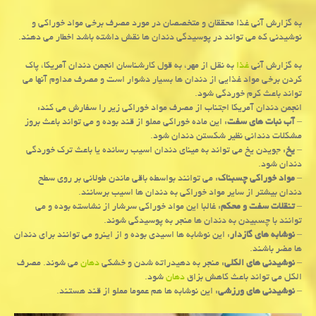
به گزارش آنی غذا محققان و متخصصان در مورد مصرف برخی مواد خوراكی و
نوشیدنی كه می تواند در پوسیدگی دندان ها نقش داشته باشد اخطار می دهند.
به گزارش آنی
غذا
به نقل از مهر، به قول كارشناسان انجمن دندان آمریكا، پاك
كردن برخی مواد غذایی از دندان ها بسیار دشوار است و مصرف مداوم آنها می
تواند باعث كرم خوردگی شود.
انجمن دندان آمریكا اجتناب از مصرف مواد خوراكی زیر را سفارش می كند:
–
آب نبات های سفت
: این ماده خوراكی مملو از قند بوده و می تواند باعث بروز
مشكلات دندانی نظیر شكستن دندان شود.
–
یخ
: جویدن یخ می تواند به مینای دندان اسیب رسانده یا باعث ترك خوردگی
دندان شود.
–
مواد خوراكی چسبناك
: می توانند بواسطه باقی ماندن طولانی بر روی سطح
دندان بیشتر از سایر مواد خوراكی به دندان ها اسیب برسانند.
–
تنقلات سفت و محكم
: غالبا این مواد خوراكی سرشار از نشاسته بوده و می
توانند با چسبیدن به دندان ها منجر به پوسیدگی شوند.
–
نوشابه های گازدار
: این نوشابه ها اسیدی بوده و از اینرو می توانند برای دندان
ها مضر باشند.
–
نوشیدنی های الكلی
: منجر به دهیدراته شدن و خشكی
دهان
می شوند. مصرف
الكل می تواند باعث كاهش بزاق
دهان
شود.
–
نوشیدنی های ورزشی
: این نوشابه ها هم عموما مملو از قند هستند.