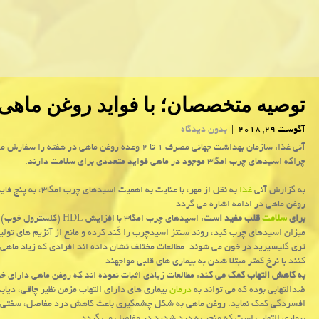
توصیه متخصصان؛ با فواید روغن ماهی
آگوست 29, 2018
|
بدون دیدگاه
آنی غذا: سازمان بهداشت جهانی مصرف ۱ تا ۲ وعده روغن ماهی در هفته را سف
چراكه اسیدهای چرب امگا۳ موجود در ماهی فواید متعددی برای سلامت دارند.
به گزارش آنی
غذا
به نقل از مهر، با عنایت به اهمیت اسیدهای
روغن ماهی در ادامه اشاره می گردد.
برای
سلامت
قلب مفید است
: اسیدهای چرب امگا۳ با افزایش HDL (ك
میزان اسیدهای چرب كبد، روند سنتز اسیدچرب را كُند كرده و مانع از آنزیم های تولی
تری گلیسیرید در خون می شوند. مطالعات مختلف نشان داده اند افرادی كه زیاد ماه
كنند با نرخ كمتر مبتلا شدن به بیماری های قلبی مواجهند.
به كاهش التهاب كمك می كند
: مطالعات زیادی اثبات نموده اند كه روغن ماهی دارای 
ضدالتهابی بوده كه می تواند به
درمان
بیماری های دارای التهاب مزمن نظیر چاقی، دیاب
افسردگی كمك نماید. روغن ماهی به شكل چشمگیری باعث كاهش درد مفاصل، سفتی ماهیچه