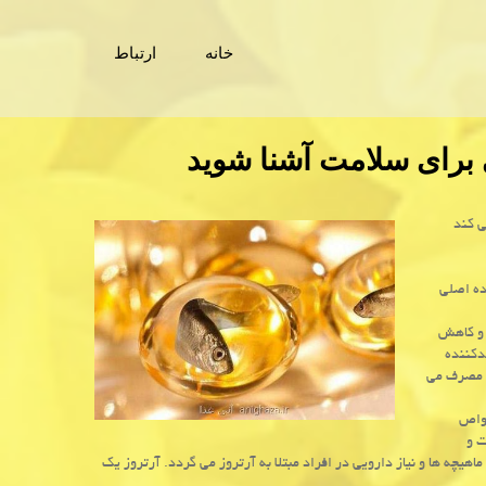
خانه
ارتباط
 برای سلامت آشنا شوید
ارش می كند
 چرب امگا۳، به پنج فایده اصلی
لسترول خوب) و كاهش
دكننده
ی مصرف می
خواص
ت و
 ها و نیاز دارویی در افراد مبتلا به آرتروز می گردد. آرتروز یك