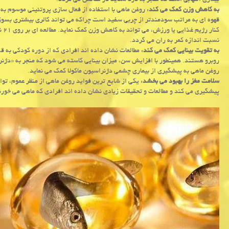
بیماری التهابی است كه منجر به درد شدید در مفاصل می گردد.
به كاهش وزن كمك می كند
قهوه ای به مراتب سودمندتر از چربی سفید است چراكه می تواند كالری بیشتری بسوز
كنا
نسبت اندازه كمر به ران می گردد.
به تقویت بینایی كمك می كند
روبرو هستند. همینطور با افزایش سن، میزان بینایی كاسته می شود كه منجر به «دژنر
روغن ماهی به پیشگیری از بیماری چشمی دژنراسیون ماكولا كمك می نماید.
سلامت مغز را بهبود می بخشد
: یكی از شایع ترین فواید روغن ماهی از منظر عموم، تو
پیشگیری می كند و مطالعات و تحقیقات زیادی نشان داده اند افرادی كه ماهی می خورن