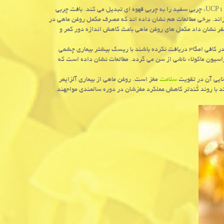
: روغن ماهی با استفاده از فعال سازی پروتئینی موسوم به UCP۱، چربی سفید را به چربی قهوه ای تبدیل می كند. بافت چربی
اند. برخی مطالعات هم نشان داده اند كه مصرف مكمل روغن ماهی در
ر رژیم غذایی یا ورزش، می تواند به كاهش وزن كمك نماید. مطالعه ای بر روی ۲۱ نفر نشان داد مكمل های روغن ماهی باعث كاهش اندازه دور كمر و
: مطالعات نشان داده اند افرادی كه از دوره كودكی به قدر كافی امگا۳ دریافت نكرده باشند با ریسك بیشتر بیماری چشمی
اسیون ماكولا» ناشی از سن می گردد. مطالعات نشان داده است كه
انایی آن در تقویت
سلامت
مغز است. روغن ماهی از بیماری آلزایمر
د با روند كُندتر كاهش عملكرد مغزشان در دوره سالمندی مواجهند.