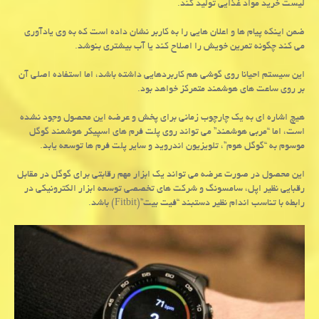
لیست خرید مواد غذایی تولید كند.
ضمن اینكه پیام ها و اعلان هایی را به كاربر نشان داده است كه به وی یادآوری
می كند چگونه تمرین خویش را اصلاح كند یا آب بیشتری بنوشد.
این سیستم احیانا روی گوشی هم كاربردهایی داشته باشد، اما استفاده اصلی آن
بر روی ساعت های هوشمند متمركز خواهد بود.
هیچ اشاره ای به یك چارچوب زمانی برای پخش و عرضه این محصول وجود نشده
است، اما “مربی هوشمند” می تواند روی پلت فرم های اسپیكر هوشمند گوگل
موسوم به “گوگل هوم”، تلویزیون اندروید و سایر پلت فرم ها توسعه یابد.
این محصول در صورت عرضه می تواند یك ابزار مهم رقابتی برای گوگل در مقابل
رقبایی نظیر اپل، سامسونگ و شركت های تخصصی توسعه ابزار الكترونیكی در
رابطه با تناسب اندام نظیر دستبند “فیت بیت”(Fitbit) باشد.