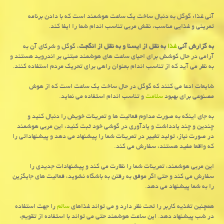
آنی غذا: گوگل به دنبال ساخت یك ساعت هوشمند است كه با دادن برنامه
تمرینی و غذایی مناسب، نقش مربی تناسب اندام شما را ایفا كند.
به گزارش آنی
غذا
به نقل از ایسنا و به نقل از انگجت
، گوگل و شركای آن به
آرامی در حال كوشش برای احیای ساعت های هوشمند مبتنی بر اندروید هستند و
به نظر می آید كه از تناسب اندام بعنوان راهی برای تحریك مردم استفاده كنند.
شایعات ادعا می كنند كه گوگل در حال ساخت یك ساعت است كه از هوش
مصنوعی برای بهبود
سلامت
و تناسب اندام استفاده می نماید.
به جای اینكه به صورت مداوم فعالیت ها و تمرینات خویش را دنبال كنید و
چندین و چند یادداشت و یادآوری در گوشی خود ثبت كنید، این مربی هوشمند
در صورت نیاز، تولید تغییر در تمرینات شما را پیشنهاد می دهد و پیشنهاداتی را
كه واقعا مفید هستند، سفارش می كند.
این مربی هوشمند، تمرینات شما را نظارت می كند و پیشنهادات جدیدی را
سفارش می كند و حتی اگر موفق به رفتن به باشگاه نشوید، فعالیت های جایگزین
را به شما پیشنهاد می دهد.
همچنین تغذیه كاربر را تحت نظر دارد و می تواند غذاهای
سالم
را جهت استفاده
در شب پیشنهاد دهد. این ساعت هوشمند حتی می تواند با استفاده از تقویم،