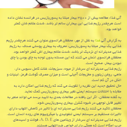
آنی غذا: مطالعه بیش از ۳۵۰۰ بیمار مبتلا به پسوریازیس در فرانسه نشان داده
است هرچقدر رژیم غذایی این بیماران سالم تر باشد، شدت علائم شان كمتر
خواهد بود.
به گزارش آنی
غذا
به نقل از مهر، محققان فرانسوی عنوان می كنند هرچقدر رژیم
غذایی یك بیمار مبتلا به پسوریازیس، معروف به بیماری پوستی صدف، به رژیم
غذایی مدیترانه ای نزدیك تر باشد، شدت علائم بیماری اش كمتر خواهد بود.
محققان فرانسوی اذعان می كنند كه این مسئله بدون توجه به چاق بودن یا چاق
نبودن بیمار، صحیح است.
رژیم غذایی مدیترانه ای سرشار از میوه، سبزیجات، غلات كامل سبوس دار،
ماهی، روغن زیتون و مغزیجات آجیلی است و میزان مصرف گوشت قرمز، لبنیات و
الكل در آن كم است.
حال تحقیق جدید این نظریه را تقویت می كند كه رژیم غذایی امكان دارد به
مقابله با اختلالات سیستم ایمنی نظیر بیماری پسوریازیس كمك نماید.
به گفته محققان، اگر این یافته در مطالعات بعدی به تایید برسد می تواند منجر به
تغییر قابل توجهی در شیوه كنترل بیماری پسوریازیس شود.
محققان تاكید می كنند رژیم غذایی مدیترانه ای با تاثیر در كاهش التهاب دارای
تاثیرات مستقیم بر سیستم ایمنی لنفوئیدی یا میكروبیوم های روده انسان است.
رژیم غذایی مدیترانه ای سرشار از ویتامین های A، D، E، فولات و اسیدهای
چرب امگا۳ است كه همگی دارای خواص ضدالتهابی هستند.