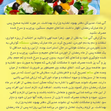
آنی غذا: مدیركل دفتر بهبود تغذیه وزارت بهداشت، در مورد تغذیه صحیح پس
از ماه مبارك رمضان اظهار داشت: غذاهای حجیم، سنگین، پرچرب و سرخ شده
مصرف نكنید.
به گزارش آنی
غذا
به نقل از مهر، زهرا عبدالهی با تاكید بر اجتناب از ریزه خواری،
تنقلات و دم به دم خوردن، تصریح كرد: در ماه مبارك رمضان،
دستگاه
گوارش به
علت نخوردن در ساعات طولانی در حال استراحت بوده، ازاین رو باید حداقل تا
یك هفته پس از ماه رمضان از خوردن غذاهای حجیم و سنگین، پرچرب و سرخ
شده جلوگیری شود و غذاهای كم ادویه، بدون چربی و سرخ شده و كم حجم، بخار
پز و آب پز شده مصرف شود تا مشكلات گوارشی كه عموما به صورت سوء تغذیه و
سوء هاضمه بروز می كند، اتفاق نیفتد.وی همینطور بر ضرورت استفاده از میان
وعده های
سالم
تصریح كرد و خاطرنشان كرد: سفارش ما این است كه در بین
وعده ها از سبزیجات و میوه استفاده و مواد خوراكی كه ارزش غذایی بالایی
دارند، مصرف شوند.عبداللهی با اشاره به اینكه ممكن است بعضی از افراد در ماه
مبارك رمضان دچار كمبود وزن شده باشند، اضافه كرد: لازم است این افراد پس
از این ماه، برنامه غذایی متنوع و متعادل داشته باشند و به میزان لازم و كافی،
سبزی، میوه و مایعات مصرف كنند تا وزن از دست رفته آنها جبران شود و دچار
سوء تغذیه و مشكلات تغذیه ای نشوند.مدیركل دفتر بهبود تغذیه وزارت
بهداشت، بر لزوم رعایت تعادل و تنوع در برنامه غذایی روزانه پس از ماه رمضان