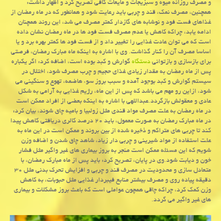
و مصرف روزانه میوه و سبزیجات و مایعات كافی تصریح كرد و اظهار داشت:
همچنین، مصرف نمك، قند و چربی باید رعایت شود و همانطور كه در ماه رمضان از
غذاهای فست فود و نوشابه های گازدار كمتر مصرف می شد، این روند همچنان
ادامه یابد، چراكه كاهش یا عدم مصرف فست فود ها در ماه رمضان نشان داده
است كه می توان عادت غذایی را تغییر داد و از فست فود ها كمتر بهره برد و یا
اساسا مصرف آن را كنار گذاشت. وی با اشاره به اینكه ماه مبارك رمضان، فرصتی
برای بازسازی و بازتوانی
دستگاه
گوارش و كبد بوده است، اضافه كرد: اگر یكباره
پس از ماه رمضان به مقدار زیادی غذای حجیم و چرب مصرف شود، اختلال در
سیستم گوارش و كبد بوجود آمده و سبب بروز سوء هاضمه، تهوع و سنگینی می
شود، ازاین رو مهم می باشد كه پس از این ماه، رژیم غذایی به آرامی به شكل
عادی و معقولش بازگردد.عبداللهی با اشاره به اینكه بعضی از افراد ممكن است
در ماه رمضان به علت مصرف مواد قندی مثل زولبیا و بامیه چاق شوند، بیان كرد:
در ماه مبارك رمضان به صورت معمول، باید ۲۰ درصد كالری دریافتی كاهش پیدا
كند تا چربی های متراكم و ذخیره شده از بین بروند و ممكن است در این ماه به
علت استفاده از مواد شیرینی و چربی دار زیاد، شاهد چاق شدن و اضافه وزن
شویم كه این مسئله ممكن است منجر به بروز بیماری های غیر واگیر مثل فشار
خون و دیابت شود.وی در پایان، تصریح كرد: باید پس از ماه مبارك رمضان، با
متعادل سازی و محدودیت در مصرف قند و چربی و افزایش تحرك بدنی مثل ۳۰
دقیقه پیاده روی و مصرف بیشتر منابع فیبردار غذایی مثل حبوبات، به كاهش
وزن كمك كرد، چراكه چاقی همچون عواملی است كه باعث بروز مشكلات و بیماری
های غیر واگیر می گردد.