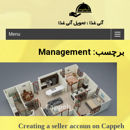
آنی غذا : تحویل آنی غذا
Menu
برچسب:
Management
Creating a seller accoun on Cappeh