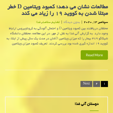
مطالعات نشان می دهد؛ كمبود ویتامین D خطر
مبتلا شدن به كووید ۱۹ را زیاد می كند
سپتامبر 13, 2020
|
بدون دیدگاه
|
تغذیه
,
سلامت
,
غذا
محققان دریافتند بین كمبود ویتامین D و احتمال آلودگی به كروناویروس ارتباط
وجود دارد. به گزارش آنی غذا به نقل از مهر، در این مطالعه، محققان دانشگاه
شیکاگو ۴۸۹ بیمار را که میزان ویتامین Dشان در مدت یک سال پیش از ابتلاء به
کووید ۱۹ اندازه گیری شده بود بررسی کردند. تعریف کمبود میزان ویتامین
Read More
Posts
Next
۲
۱
navigation
دوستان آنی غذا