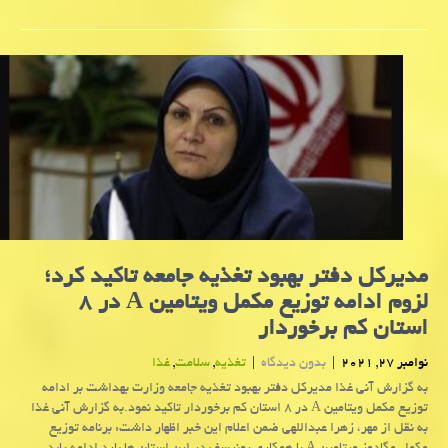
مدیركل دفتر بهبود تغذیه جامعه تاكید كرد؛
لزوم ادامه توزیع مکمل ویتامین A در ۸
استان کم برخوردار
نوامبر 27, 2021
|
بدون دیدگاه
|
تغذیه
,
سلامت
,
غذا
به گزارش آنی غذا مدیرکل دفتر بهبود تغذیه جامعه وزارت بهداشت بر ادامه
توزیع مکمل ویتامین A در ۸ استان کم برخوردار تاکید نمود.به گزارش آنی غذا
به نقل از مهر، زهرا عبداللهی ضمن اعلام این خبر اظهار داشت: برنامه توزیع