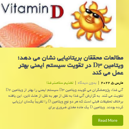
مطالعات محققان بریتانیایی نشان می دهد؛
ویتامین D3 در تقویت سیستم ایمنی بهتر
عمل می کند
مارس 5, 2022
|
بدون دیدگاه
|
تغذیه
,
سلامت
,
غذا
آنی غذا: پژوهشگران می گویند ویتامین D3 سیستم ایمنی را بهتر از ویتامین D2
تقویت می کند. به گزارش آنی غذا به نقل از مهر به نقل از هلث لاین، این یافته
برخلاف تحقیقات قبلی است که هر دو نوع ویتامین D را تقریباً یکسان ارزیابی
کرده بودند. ویتامین D یک ماده مغذی ضروری برای
Read More