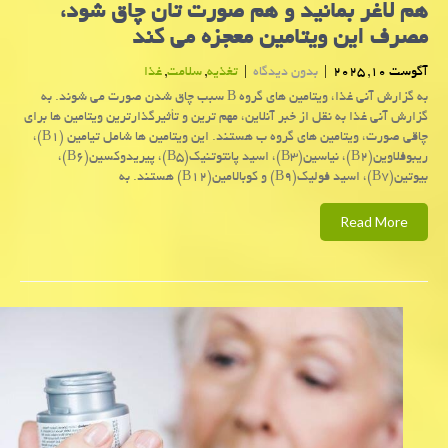
هم لاغر بمانید و هم صورت تان چاق شود،
مصرف این ویتامین معجزه می کند
آگوست 10, 2025
|
بدون دیدگاه
|
تغذیه
,
سلامت
,
غذا
به گزارش آنی غذا، ویتامین های گروه B سبب چاق شدن صورت می شوند. به
گزارش آنی غذا به نقل از خبر آنلاین، مهم ترین و تأثیرگذارترین ویتامین ها برای
چاقی صورت، ویتامین های گروه ب هستند. این ویتامین ها شامل تیامین (B۱)،
ریبوفلاوین(B۲)، نیاسین(B۳)، اسید پانتوتنیک(B۵)، پیریدوکسین(B۶)،
بیوتین(B۷)، اسید فولیک(B۹) و کوبالامین(B۱۲) هستند. به
Read More