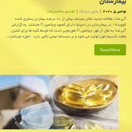
بیمارستان
نوامبر 5, 2020
|
بدون دیدگاه
|
تغذیه
,
سلامت
,
غذا
آنی غذا: مطالعه جدید نشان میدهد بیش از ۸۰ درصد بیماران بستری شده
كووید۱۹ در بیمارستان در اسپانیا دارای كمبود ویتامین D هستند. به گزارش
آنی غذا به نقل از مهر، ویتامین D هورمونی است که توسط کلیه ها برای کنترل
غلظت کلسیم خون تولید می شود و بر سیستم ایمنی تأثیر دارد. «خوزه هرناندز»،
Read More