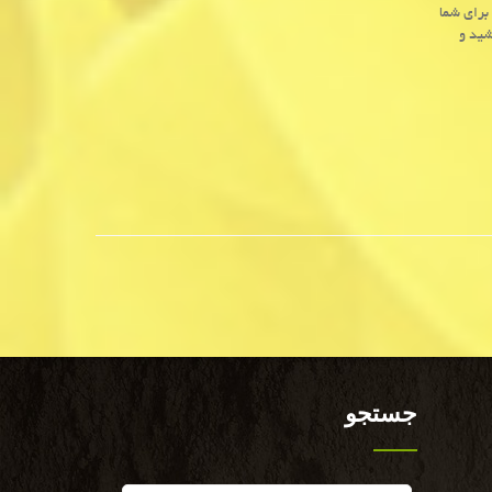
برای شما
شید و
جستجو