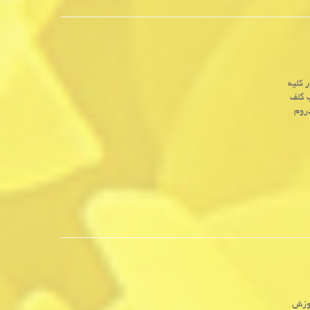
 کلیه
پ گلف
دروم
موزش