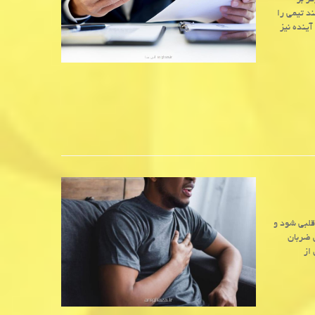
ز بر
د تیمی را
آینده نیز
قلبی شود و
ش ضربان
از