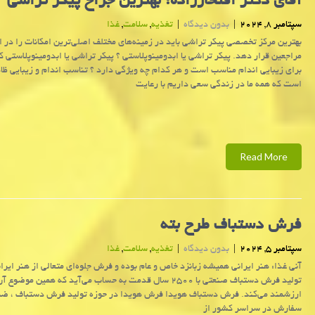
آقای دکتر افتخارزاده؛ بهترین جراح پیکر تراشی
سپتامبر 8, 2024
|
بدون دیدگاه
|
تغذیه
,
سلامت
,
غذا
بهترین مرکز تخصصی پیکر تراشی باید در زمینه‌های مختلف اصلی‌ترین امکانات را در اخ
مراجعین قرار دهد. پیکر تراشی یا ابدومینوپلاستی ؟ پیکر تراشی یا ابدومینوپلاستی 
برای زیبایی اندام مناسب است و هر کدام چه ویژگی دارد ؟ تناسب اندام و زیبایی ظ
است که همه ما در زندگی سعی داریم با رعایت
Read More
فرش دستباف طرح بته
سپتامبر 5, 2024
|
بدون دیدگاه
|
تغذیه
,
سلامت
,
غذا
آنی غذا: هنر ایرانی همیشه زبانزد خاص و عام بوده و فرش جلوه‌ای متعالی از هنر ایرا
تولید فرش دستباف صنعتی با ۲۵۰۰ سال قدمت به حساب می‌آید که همین موضو
ارزشمند می‌کند. فرش دستباف هویدا فرش هویدا در حوزه تولید فرش دستباف ، ض
سفارش در سراسر کشور از