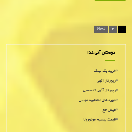
Posts
Next
۲
۱
navigation
دوستان آنی غذا
خرید بک لینک
رپورتاژ آگهی
رپورتاژ آگهی تخصصی
حوزه های انتخابیه مجلس
فیش حج
قیمت بیسیم موتورولا