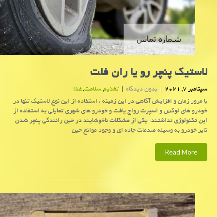
لاستیک پنچر رو یا ران فلت
سپتامبر 7, 2021
|
بدون دیدگاه
|
تغذیه
,
سلامت
,
غذا
با مرور زمان و افزایش آگاهی در این زمینه ، استفاده از این نوع لاستیک تنها در
خودرو های لوکس و اسپرت رواج یافت و خودرو های شهری تمایلی به استفاده از
این تکنولوژی نداشتند. یکی از مشکلات ناخوشایند در حین رانندگی پنچر شدن
تایر خودرو به وسیله صدمات جاده ای و وجود موانع حین
Read More