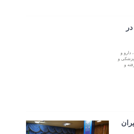
در
 دارو و
 پزشکی و
ر گرفته و
ران