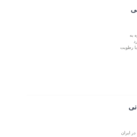
ی
 به
د
 درجه سانتی گراد با رطوبت
نی
در ایران