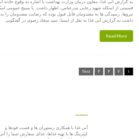
به گزارش آنی غذا، معاون درمان وزارت بهداشت با اشاره به وقوع حادثه انف
قسمتی از اسکله شهید رجایی بندرعباس، اظهار داشت: با بسیج عمومی امکا
نیروها، رسیدگی ها به مصدومان قابل قبول بوده که رضایت مصدومان را به 
داشت.به گزارش آنی غذا به نقل از ایسنا، سید سجاد رضوی در گفتگویی
Read More
Posts
Next
۴
۳
۲
۱
navigation
درباره این سایت
آنی غذا با همكاری رستوران ها و فست فودها و
كیترینگ ها یا تهیه غذاها، غذای سفارش شما را آنی