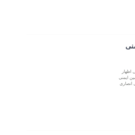
نی
 اظهار
ن ایمنی
ی انصاری