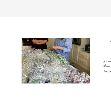
سی و
مبنای
انیه