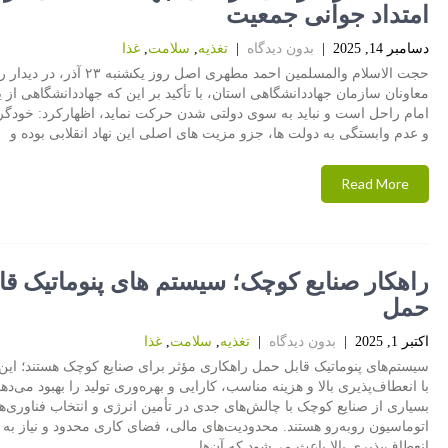
امتداد جوانی جمعیت
دسامبر 14, 2025
|
بدون دیدگاه
|
تغذیه
,
سلامت
,
غذا
حجت الاسلام والمسلمین احمد مطهری اصل روز یکشنبه ۲۳
معاونان سازمان جهاددانشگاهی استان، با تأکید بر این که جهاددانشگاهی از ی
امام راحل است و نباید به سوی دولتی شدن حرکت نماید، اظهارکرد: خودگر
و عدم وابستگی به دولت ها، جزو مزیت های اصلی این نهاد انقلابی بوده و
Read More
راهکار صنایع کوچک؛ سیستم های پنوماتیک قا
حمل
اکتبر 1, 2025
|
بدون دیدگاه
|
تغذیه
,
سلامت
,
غذا
سیستم‌های پنوماتیک قابل حمل راهکاری مؤثر برای صنایع کوچک هستند؛ این
با انعطاف‌پذیری بالا و هزینه مناسب، کارایی و بهره‌وری تولید را بهبود می‌دهن
بسیاری از صنایع کوچک با چالش‌های جدی در تأمین انرژی و انتخاب فناوری‌ه
اتوماسیون روبه‌رو هستند. محدودیت‌های مالی، فضای کاری محدود و نیاز به
انعطاف‌پذیری بالا باعث می‌شود که آن‌ها