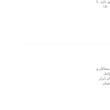
دارد. با
افزایش میانگین ۶۰ درصدی تعرفه های دندان پزشکی (و در تعدادی موارد تا ۱۵۰
 مشاغل و
وامل
ن ابزار
چنان