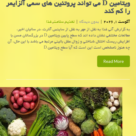
ویتامین D می تواند پروتئین های سمی آلزایمر
را کم کند
آگوست 1, 2026
|
بدون دیدگاه
|
تغذیه
,
سلامت
,
غذا
به گزارش آنی غذا به نقل از مهر به نقل از ساینس آلارت، در سالیان اخیر،
مطالعات مختلفی نشان داده اند که سطح پایین ویتامین D در بزرگسالان مسن با
افزایش ریسک اختلال شناختی و زوال عقل بالینی مرتبط می باشد.با این حال، آن
چه هنوز نامشخص است این است که آیا سطح ویتامین D
Read More