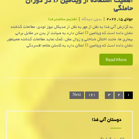
اهمیت استفاده از ویتامین D در دوران
حاملگی
جولای 15, 2026
|
بدون دیدگاه
|
تغذیه
,
سلامت
,
غذا
به گزارش آنی غذا به نقل از مهر به نقل از مدیکال نیوز تودی، مطالعات گذشته
نشان داده است که ویتامین D امکان دارد به صیانت از بدن در مقابل برخی
بیماری ها، مانند اختلال شناختی و زوال عقل، کمک نماید.مطالعات گذشته همینطور
نشان داده است که ویتامین D امکان دارد به کاستن علائم افسردگی
Read More
Posts
Next
۱۶۱
…
۳
۲
۱
navigation
دوستان آنی غذا