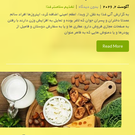
آگوست 2, 2026
|
بدون دیدگاه
|
تغذیه
,
سلامت
,
غذا
به گزارش آنی غذا به نقل از وبدا، اعظم امینی اضافه کرد: اینروزها افراد سالم
عمدتا دختران و پسران جوان که لاغر بوده و تمایل به افزایش وزن دارند با رفتن
به صفحات مجازی فروش دارو، عطاری ها و یا به سفارش دوستان و فامیل از
پودرها و یا دمنوش هایی که به ظاهر عنوان
Read More