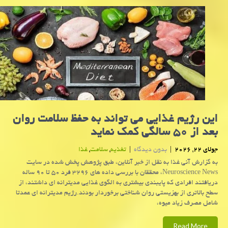
این رژیم غذایی می تواند به حفظ سلامت روان
بعد از ۵۰ سالگی کمک نماید
جولای 22, 2026
|
بدون دیدگاه
|
تغذیه
,
سلامت
,
غذا
به گزارش آنی غذا به نقل از خبر آنلاین، طبق پژوهش پخش شده در سایت
Neuroscience News، محققان با بررسی داده های ۳۲۹۶ فرد ۵۰ تا ۹۰ ساله
دریافتند افرادی که پایبندی بیشتری به الگوی غذایی مدیترانه ای داشتند، از
سطح بالاتری از بهزیستی روان شناختی برخوردار بودند.رژیم مدیترانه ای عمدتا
شامل مصرف زیاد میوه،
Read More