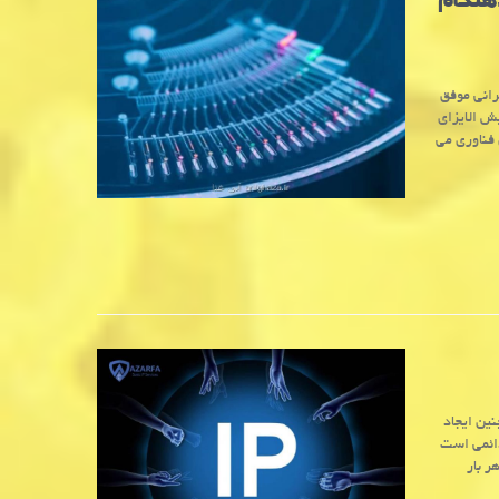
هنگام
رانی موفق
یش الایزای
فناوری می
نین ایجاد
دائمی است
ر بار