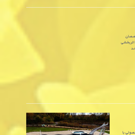
خصصان
 اثربخشی
شد
صولی با