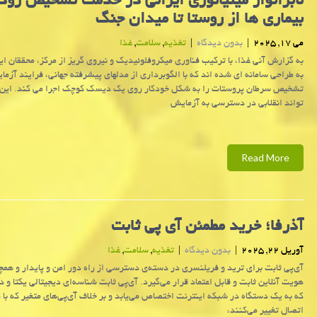
لابراتوار مینیاتوری ایرانی در خدمت تشخیص زود
بیماری ها از روستا تا میدان جنگ
می 17, 2025
|
بدون دیدگاه
|
تغذیه
,
سلامت
,
غذا
به گزارش آنی غذا، با ترکیب فناوری میکروفلوئیدیک و نیروی گریز از مرکز، محققان ای
به طراحی سامانه ای شده اند که با الگوبرداری از مدلهای پیشرفته جهانی، فرایند آزما
تشخیص سرطان پروستات را به شکل خودکار روی یک دیسک کوچک اجرا می کند. این 
تواند انقلابی در دسترسی به آزمایش
Read More
آذرفا؛ خرید مطمئن آی پی ثابت
آوریل 22, 2025
|
بدون دیدگاه
|
تغذیه
,
سلامت
,
غذا
آی‌پی ثابت برای ترید و فریلنسری در دسته‌ی دسترسی از راه دور امن و پایدار و همچ
هویت آنلاین ثابت و قابل اعتماد قرار می‌گیرد. آی‌پی ثابت شناسه‌ای دیجیتالی یکتا و 
که به یک دستگاه در شبکه اینترنت اختصاص می‌یابد و بر خلاف آی‌پی‌های متغیر که با ه
اتصال تغییر می‌کنند،