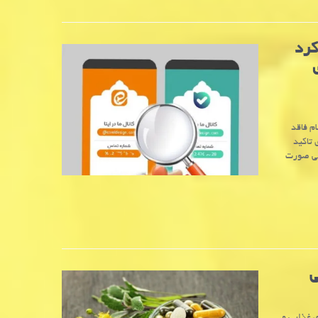
كرد
م فاقد
 تاکید
فنی صورت
ی