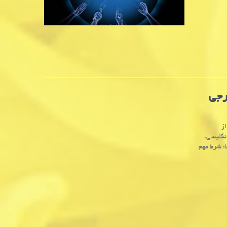
رجی
ز
نگلیسی،
ا؛ شرط مهم