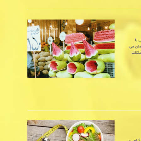
 یا
صان می
شکلات