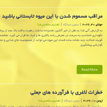
مراقب مسموم شدن با این میوه تابستانی باشید
جولای 30, 2026
|
بدون دیدگاه
|
تغذیه
,
سلامت
,
غذا
به گزارش آنی غذا به نقل از خبر آنلاین، هندوانه به علت رطوبت و قند بالا، بعد از برش
نگهداری نامناسب به سرعت در معرض رشد باکتری ها و کپک ها قرار می گیرد. متخص
گویند شناخت چند نشانه ساده فساد این میوه می تواند از مسمومیت های غذایی و م
گوارشی پیشگیری
Read More
خطرات لاغری با فرآورده های جعلی
ژوئن 10, 2026
|
بدون دیدگاه
|
تغذیه
,
سلامت
,
غذا