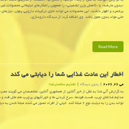
به گزارش آنی غذا به نقل از وبدا، مرضیه راشدی نیا، استفاده از عناوینی مانند «کاملاً
«بدون عارضه» یا «کاهش وزن تضمینی» را همچون راهکارهای تبلیغاتی محصولات غیرم
برشمرد و اظهار داشت: این محصولات می تواند حاوی ترکیبات دارویی پنهان، دوزهای 
حتی مواد بدون مجوز باشد. وی اضافه کرد: از دیدگاه داروسازی،
Read More
اخطار این عادت غذایی شما را دیابتی می کند
می 26, 2026
|
بدون دیدگاه
|
تغذیه
,
سلامت
,
غذا
به گزارش آنی غذا به نقل از خبر آنلاین از همشهری آنلاین، متخصصان می گویند مصر
مداوم غذاهای چرب، فست فودها، سرخ کردنی ها و خوراکیهای پرچرب هم مثل قند و 
تواند بدن را به دیابت نوع ۲ مبتلا کند. خیلی از افراد تصور می کنند مبتلا شدن به دیابت فقط