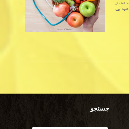
حد اعتدال
 شود. وی
جستجو