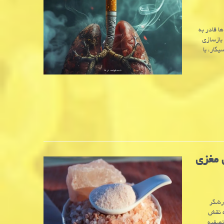
ا قادر به
بازسازی
گار، با
 مغزی
ارشگر
ه نقش
 تصفیه