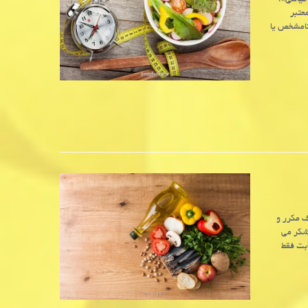
 گیاهی»،
عتبر
نامشخص یا
ف مکرر و
شکر می