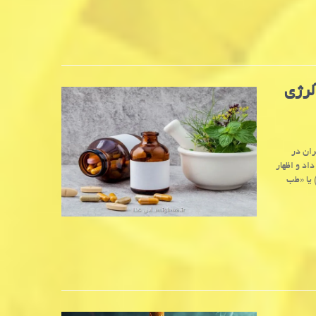
ده که آلرژی
ان در
اد و اظهار
 یا «طب