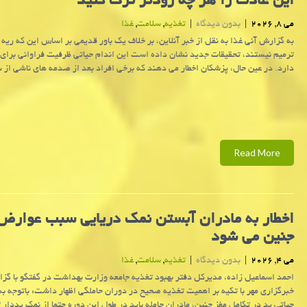
این عادت را هر چه زودتر ترک کنید
می 8, 2026
|
بدون دیدگاه
|
تغذیه
,
سلامت
,
غذا
به گزارش آنی غذا به نقل از خبر آنلاین، بر خلاف یک باور قدیمی بر اساس این که ریه ه
ترمیم نیستند، تحقیقات جدید نشان داده است این اندام حیاتی ظرفیت فراوانی برای 
دارد. در عین حال، پزشکان اخطار می دهند که برخی افراد بعد از صدمه های ناشی از سی
Read More
اخطار به مادران آبستن نمک دریایی سبب عوارض
جنین می شود
می 4, 2026
|
بدون دیدگاه
|
تغذیه
,
سلامت
,
غذا
احمد اسماعیل زاده، مدیرکل دفتر بهبود تغذیه جامعه وزارت بهداشت در گفتگو با گز
خبرگزاری مهر با تکیه بر اهمیت تغذیه صحیح در دوران حاملگی اظهار داشت: باتوجه ب
حیاتی ید در تکامل مغز جنین، مادران حامله باید در طول این دوره حتما از نمک یددار