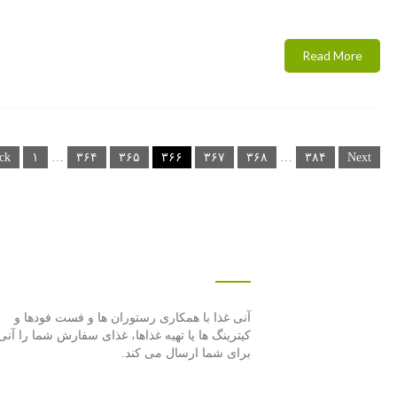
Read More
صفحه‌بندی
ck
۱
…
۳۶۴
۳۶۵
۳۶۶
۳۶۷
۳۶۸
…
۳۸۴
Next
نوشته‌ها
درباره این سایت
آنی غذا با همكاری رستوران ها و فست فودها و
كیترینگ ها یا تهیه غذاها، غذای سفارش شما را آنی
برای شما ارسال می كند.