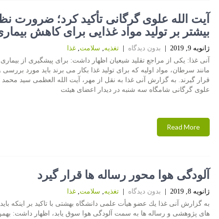
آیت الله علوی گرگانی تأكید كرد؛ ضرورت ن
بیشتر بر تولید مواد غذایی برای كاهش بیماری
ژانویه 9, 2019
|
بدون دیدگاه
|
تغذیه
,
سلامت
,
غذا
آنی غذا: یكی از مراجع تقلید شیعیان اظهار داشت: برای پیشگیری از بیماری 
مانند سرطان، مواد اولیه كه برای تولید غذا بكار می برند باید مورد بررسی 
قرار گیرند. به گزارش آنی غذا به نقل از مهر، آیت الله العظمی سید محمد 
علوی گرگانی شامگاه سه شنبه در دیدار اعضای هیئت
Read More
آلودگی هوا محور رساله ها قرار گیرد
ژانویه 8, 2019
|
بدون دیدگاه
|
تغذیه
,
سلامت
,
غذا
به گزارش آنی غذا یك عضو هیأت علمی دانشگاه بهشتی با تاكید بر اینكه باید
های پژوهشی و رساله ها به سمت آلودگی هوا سوق یابد، اظهار داشت: بهمن