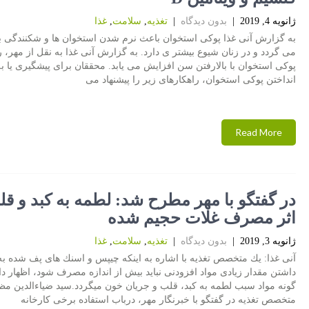
ژانویه 4, 2019
|
بدون دیدگاه
|
تغذیه
,
سلامت
,
غذا
به گزارش آنی غذا پوكی استخوان باعث نرم شدن استخوان ها و شكنندگی بی
می گردد و در زنان شیوع بیشتر ی دارد. به گزارش آنی غذا به نقل از مهر،
پوكی استخوان با بالارفتن سن افزایش می یابد. محققان برای پیشگیری یا به
انداختن پوكی استخوان، راهكارهای زیر را پیشنهاد می
Read More
در گفتگو با مهر مطرح شد: لطمه به كبد و قل
اثر مصرف غلات حجیم شده
ژانویه 3, 2019
|
بدون دیدگاه
|
تغذیه
,
سلامت
,
غذا
آنی غذا: یك متخصص تغذیه با اشاره به اینكه چیپس و اسنك های پف شده ب
داشتن مقدار زیادی مواد افزودنی نباید بیش از اندازه مصرف شود، اظهار د
گونه مواد سبب لطمه به كبد، قلب و جریان خون میگردد.سید ضیاءالدین م
متخصص تغذیه در گفتگو با خبرنگار مهر، درباب استفاده برخی كارخانه