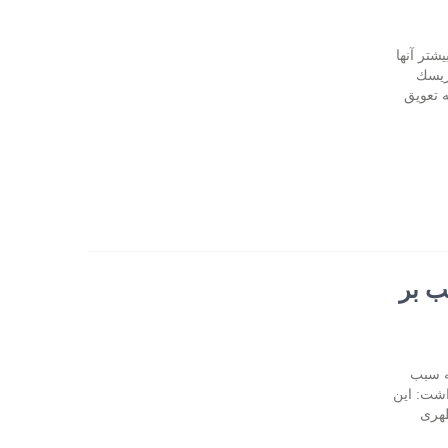
شتر آنها
 ریسك
 تعویق
ب بر
ه سبب
اشت: این
ظهری