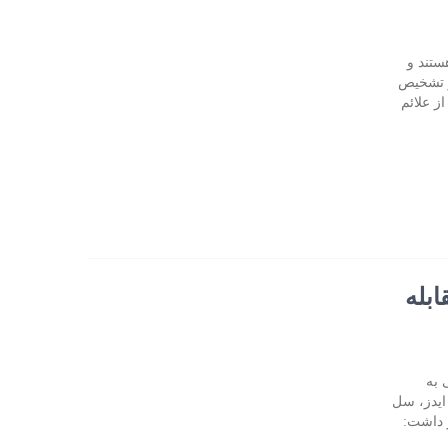
ستند و
گر تشخیص
ز علائم
ی مقابله
 بیماری عفونی به
 ایدز، سل
ر داشت: