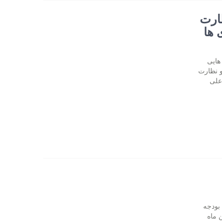
ظارت
 ها
هایی
و نظارت
علی
 بودجه
 ماه