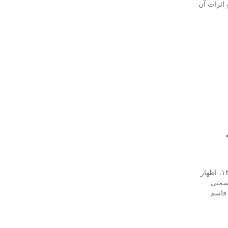
 اثرات آن
آنی غذا: معاون درمان وزارت بهداشت ضمن تشریح جزئیات سند درمان ۱۴۰۴، اظهار
سمتی
 قاسم