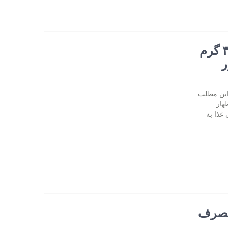
در نشست خبری عنوان شد؛ ایرانیان روزانه ۳ گرم
ر
 این مطلب
رند، اظهار
ی غذا به
 مصرف