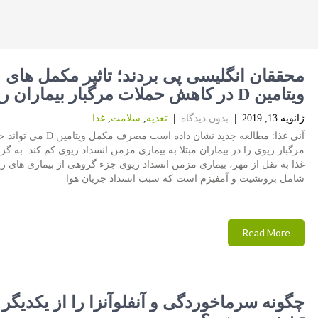
محققان انگلیسی پی بردند؛ تاثیر مكمل های
ویتامین D در كاهش حملات مرگبار بیماران ریوی
ژانویه 13, 2019
|
بدون دیدگاه
|
تغذیه
,
سلامت
,
غذا
آنی غذا: مطالعه جدید نشان داده است مصرف مكمل وی
مرگبار ریوی را در بیماران مبتلا به بیماری مزمن انسداد ریوی كم كند. به گ
غذا به نقل از مهر، بیماری مزمن انسداد ریوی جزء گروهی از بیماری های ر
شامل برونشیت و آمفیزم است كه سبب انسداد جریان هوا
Read More
چگونه سرماخوردگی و آنفلوآنزا را از یكدیگر