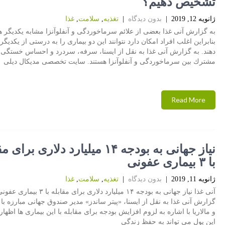
تشخیص دهیم؟
ژانویه 12, 2019
|
بدون دیدگاه
|
تغذیه
,
سلامت
,
غذا
به گزارش آنی غذا بعضی از علائم سرماخوردگی و آنفلوآنزا مشابه یكدیگر ه
بنابراین اغلب افراد امكان دارد نتوانند این دو بیماری را به درستی از یكدی
دهند. به گزارش آنی غذا به نقل از ایسنا، سرفه، سردرد و احساس خستگی ا
مشترك بین سرماخوردگی و آنفلوآنزا هستند. سایت تخصصی مدیكال دیلی
Read More
نیاز جهانی به بودجه ۱۴ میلیارد دلاری برا
با ۳ بیماری عفونی
ژانویه 11, 2019
|
بدون دیدگاه
|
تغذیه
,
سلامت
,
غذا
آنی غذا نیاز جهانی به بودجه ۱۴ میلیارد دلاری برای مقابله با ۳
گزارش آنی غذا به نقل از ایسنا، «پیتر ساندز» مدیر صندوق جهانی مبارزه با
و مالاریا با اشاره به لزوم افزایش بودجه برای مقابله با این بیماری ها اظها
این پول می تواند به حفظ زندگی