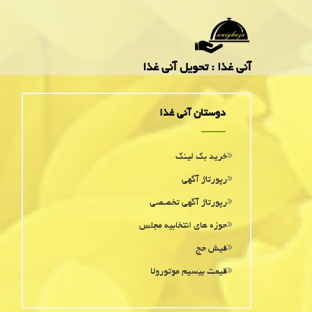
آنی غذا : تحویل آنی غذا
دوستان آنی غذا
خرید بک لینک
رپورتاژ آگهی
رپورتاژ آگهی تخصصی
حوزه های انتخابیه مجلس
فیش حج
قیمت بیسیم موتورولا