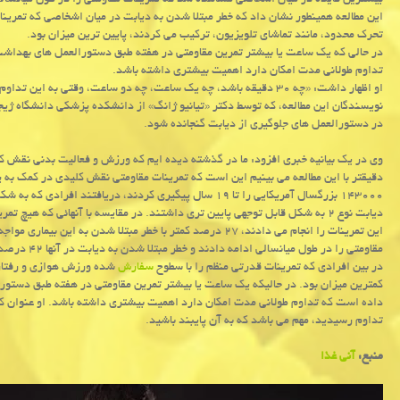
بیشترین فایده در میان اشخاصی مشاهده شد که تمرینات مقاومتی را در طول میانسالی ادامه دادن
این مطالعه همینطور نشان داد که خطر مبتلا شدن به دیابت در میان اشخاصی که تمر
تحرک محدود، مانند تماشای تلویزیون، ترکیب می کردند، پایین ترین میزان بود.
در حالی که یک ساعت یا بیشتر تمرین مقاومتی در هفته طبق دستورالعمل های بهداشت
تداوم طولانی مدت امکان دارد اهمیت بیشتری داشته باشد.
او اظهار داشت: «چه ۳۰ دقیقه باشد، چه یک ساعت، چه دو ساعت، وقتی به این تداوم رسیدید، مهم می باشد که به آن پایبند باشید.»
نویسندگان این مطالعه، که توسط دکتر «تیانیو ژانگ» از دانشکده پزشکی دانشگاه ژ
در دستورالعمل های جلوگیری از دیابت گنجانده شود.
۱۴۳۰۰۰ بزرگسال آمریکایی را تا ۱۹ سال پیگیری کردند، دریاف
دیابت نوع ۲ به شکل قابل توجهی پایین تری داشتند. در مقایسه با آنهائی که هی
این تمرینات را انجام می دادند، ۲۷ درصد کمتر با خطر مبتلا شدن
مقاومتی را د
در بین افرادی که تمرینات قدرتی منظم را با سطوح
سفارش
شده ورزش هوازی و رفتاره
کمترین میزان بود. در حالیکه یک ساعت یا بیشتر تمرین مقاومتی در هفته طبق دستور
تداوم رسیدید، مهم می باشد که به آن پایبند باشید.
منبع:
آنی غذا