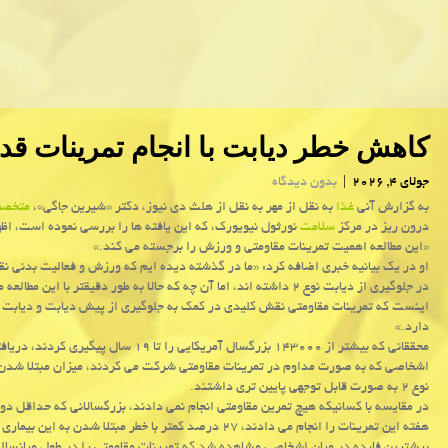
کاهش خطر دیابت با انجام تمرینات قد
جولای 4, 2026
|
بدون دیدگاه
به گزارش آنی
غذا
به نقل از مهر به نقل از هلث دی نیوز، دکتر «شیرین جاگی»،
متخص
درون ریز در مرکز
سلامت
نورثول نیویورک، که این یافته ها را بررسی نموده است، اظ
«این مطالعه اهمیت تمرینات مقاومتی و ورزش را برجسته می کند.»
او در یک بیانیه خبری اضافه کرد: «ما در گذشته دیده ایم که ورزش و فعالیت بدنی 
در جلوگیری از دیابت نوع ۲ داشته اند، اما آن چه که حالا به طور دقیقتر با این مطال
دارد.»
محققانی که بیشتر از ۱۴۳۰۰۰ بزرگسال آمریکایی را تا ۱۹ سال پیگیری کردند، 
اشخاصی که به صورت مداوم در تمرینات مقاومتی شرکت می کردند، میزان مبتلا شدن 
نوع ۲ به صورت قابل توجهی پایین تری داشتند.
در مقایسه با کسانیکه هیچ تمرین مقاومتی انجام نمی دادند، بزرگسالانی که حداقل دو
هفته این تمرینات را انجام می دادند، ۲۷ درصد کمتر با خطر مبتلا شدن به این بیماری مواجه بودند.