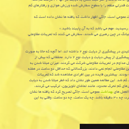
د و خطر مبتلا شدن به دیابت در آنها ۴۲ درصد کم شد.
ینات قدرتی منظم را با سطوح سفارش شده ورزش هوازی و رفتارهای کم
 عمومی است، جاگی اظهار داشت که یافته ها نشان داده است که
یجیانگ در چین رهبری می شدند، سفارش می کنند که تمرینات مقاومتی
وی در یک بیانیه خبری افزود: ما در گذشته دیده ایم که ورزش و فعالیت بدنی نقش کلیدی در پیشگیری از دیابت نوع ۲ داشته اند، اما آنچه که حالا به صورت
دقیقتر با این مطالعه می بینیم این است که تمرینات مقاومتی نقش کلیدی در کمک به پیشگیری از پیش دیابت و دیابت نوع ۲ دارد. محققانی که بیش از
تند افرادی که به شکل مداوم در تمرینات مقاومتی شرکت می کردند، میزان مبتلا شدن به
چ تمرین مقاومتی انجام نمی دادند، بزرگسالانی که حداقل دو ساعت در هفته
 به این بیماری مواجه بودند. بیشترین فایده در بین افرادی مشاهده شد که تمرینات
ر طول میانسالی ادامه دادند و خطر مبتلا شدن به دیابت در آنها ۴۲ درصد کم شد. این مطالعه همین طور نشان داد که خطر مبتلا شدن به دیابت
ای کم تحرک محدود، مانند تماشای تلویزیون، ترکیب می کردند،
العمل های
بهداشت
عمومی است، جاگی تصریح کرد که یافته ها نشان
داده است که تداوم طولانی مدت امکان دارد اهمیت بیشتری داشته باشد. او عنوان کرد: چه ۳۰ دقیقه باشد، چه یک ساعت، چه دو ساعت، وقتی به این