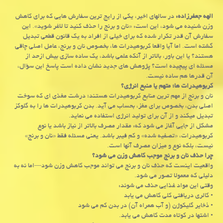
الهه جعفرزاده:
در سالهای اخیر، یکی از رایج ترین سفارش هایی که برای کاهش
وزن شنیده می شود، این است: «نان و برنج را حذف کنید تا لاغر شوید». این
سفارش آن قدر تکرار شده که برای خیلی از افراد به یک قانون قطعی تبدیل
گشته است. اما آیا واقعا کربوهیدرات ها، بخصوص نان و برنج، عامل اصلی چاقی
هستند؟ یا این باور، بالاتر از آنکه علمی باشد، یک ساده سازی بیش ازحد از
مسئله ای پیچیده است؟ پژوهش های جدید نشان داده است پاسخ این سؤال،
آن قدرها هم ساده نیست.
کربوهیدرات ها؛ متهم یا منبع انرژی؟
نان و برنج از مهم ترین منابع کربوهیدرات هستند؛ درشت مغذی ای که سوخت
اصلی بدن، بخصوص برای مغز، بحساب می آید. بدن کربوهیدرات ها را به گلوکز
تبدیل میکند و از آن برای تولید انرژی استفاده می نماید.
مشکل از جایی آغاز می شود که: مقدار مصرف بالاتر از نیاز باشد یا نوع
کربوهیدرات، «تصفیه شده» و کم فیبر باشد. یعنی مسئله فقط «نان و برنج»
نیست، بلکه نوع و میزان مصرف آنها است.
چرا حذف نان و برنج موجب کاهش وزن می شود؟
واقعیت اینست که حذف نان و برنج می تواند موجب کاهش وزن شود—اما نه به
دلیلی که معمولا تصور می شود.
وقتی این مواد غذایی حذف می شوند:
• کالری دریافتی کلی کاهش می یابد
• ذخایر گلیکوژن (و آب همراه آن) در بدن کم می شود
• اشتها در کوتاه مدت کاهش می یابد.