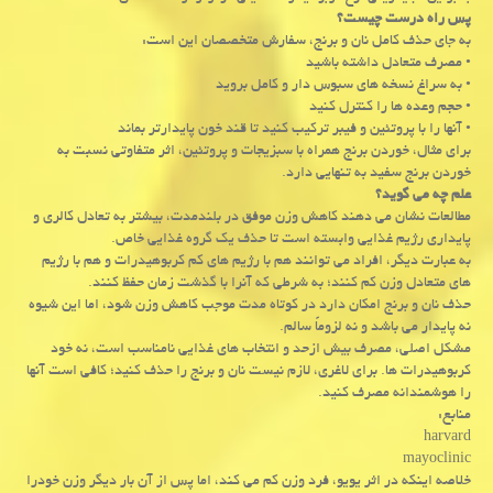
پس راه درست چیست؟
به جای حذف کامل نان و برنج، سفارش متخصصان این است:
• مصرف متعادل داشته باشید
• به سراغ نسخه های سبوس دار و کامل بروید
• حجم وعده ها را کنترل کنید
• آنها را با پروتئین و فیبر ترکیب کنید تا قند خون پایدارتر بماند
برای مثال، خوردن برنج همراه با سبزیجات و پروتئین، اثر متفاوتی نسبت به
خوردن برنج سفید به تنهایی دارد.
علم چه می گوید؟
مطالعات نشان می دهند کاهش وزن موفق در بلندمدت، بیشتر به تعادل کالری و
پایداری رژیم غذایی وابسته است تا حذف یک گروه غذایی خاص.
به عبارت دیگر، افراد می توانند هم با رژیم های کم کربوهیدرات و هم با رژیم
های متعادل وزن کم کنند؛ به شرطی که آنرا با گذشت زمان حفظ کنند.
حذف نان و برنج امکان دارد در کوتاه مدت موجب کاهش وزن شود، اما این شیوه
نه پایدار می باشد و نه لزوماً سالم.
مشکل اصلی، مصرف بیش ازحد و انتخاب های غذایی نامناسب است، نه خود
کربوهیدرات ها. برای لاغری، لازم نیست نان و برنج را حذف کنید؛ کافی است آنها
را هوشمندانه مصرف کنید.
منابع:
harvard
mayoclinic
خلاصه اینکه در اثر یویو، فرد وزن کم می کند، اما پس از آن بار دیگر وزن خودرا