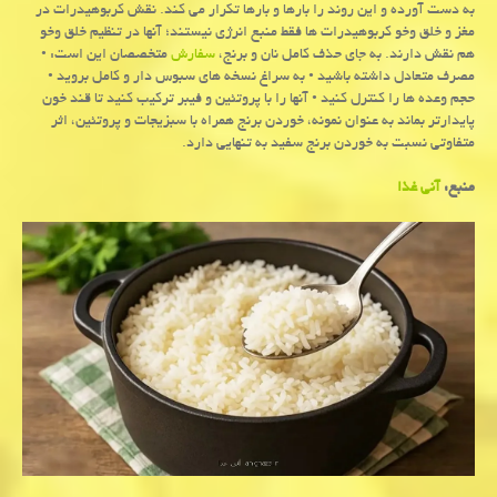
به دست آورده و این روند را بارها و بارها تکرار می کند. نقش کربوهیدرات در
مغز و خلق وخو کربوهیدرات ها فقط منبع انرژی نیستند؛ آنها در تنظیم خلق وخو
هم نقش دارند. به جای حذف کامل نان و برنج،
سفارش
متخصصان این است: •
مصرف متعادل داشته باشید • به سراغ نسخه های سبوس دار و کامل بروید •
حجم وعده ها را کنترل کنید • آنها را با پروتئین و فیبر ترکیب کنید تا قند خون
پایدارتر بماند به عنوان نمونه، خوردن برنج همراه با سبزیجات و پروتئین، اثر
متفاوتی نسبت به خوردن برنج سفید به تنهایی دارد.
منبع:
آنی غذا