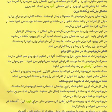
به همین دلیل، خیلی از افراد در هفته های اول کاهش وزن سریعی را تجربه می
کنند. اما بخش قابل توجهی از این کاهش،
آب
بدن است، نه چربی.
مشکل بزرگ: برگشت وزن
رژیم های بدون کربوهیدرات معمولا پایدار نیستند. حذف کامل نان و برنج برای
خیلی از افراد در بلند مدت دشوار می باشد و همین مساله موجب می شود بعد از
مدتی، فرد به الگوی قبلی برگردد.
در این مرحله، وزن به سرعت برمی گردد و حتی امکان دارد بیشتر از قبل
افزایش یابد. این چرخه، همان چیزی است که به آن «اثر یویو» گفته می شود.
در اثر یویو، فرد وزن کم می کند، اما بعد از آن باردیگر وزن خودرا به دست
آورده و این روند را بارها و بارها تکرار می کند.
نقش کربوهیدرات در مغز و خلق وخو
کربوهیدرات ها فقط منبع انرژی نیستند؛ آنها در تنظیم خلق وخو هم نقش دارند.
مصرف کربوهیدرات ها موجب افزایش تولید سروتونین می شود—هورمونی که
به احساس
آرامش
و رضایت کمک می نماید.
حذف شدید کربوهیدرات می تواند به کاهش انرژی، تحریک پذیری و خستگی
ذهنی منجر شود؛ چیزی که خیلی از افراد در رژیم های سخت تجربه می کنند.
همه کربوهیدرات ها شبیه هم نیستند
یکی از بزرگ ترین اشتباهات رایج، یکسان دانستن همه کربوهیدرات هاست.
کربوهیدرات های ساده و تصفیه شده (مثل نان سفید، شیرینی ها): سریع جذب
می شوند و قند خون را بالا می برند.
کربوهیدرات های پیچیده و کامل (مثل نان سبوس دار، برنج
قهوه
ای): آهسته تر
جذب می شوند و پایدارترند.
بنابراین، جایگزینی نوع کربوهیدرات، خیلی مؤثرتر از حذف کامل آنست.