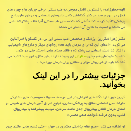
الهه جعفرزاده:
با گسترش اقبال عمومی به طب سنتی، برخی جریان ها و چهره های
فعال در این عرصه، بر کنار گذاشتن کامل داروهای شیمیایی و درمان های رایج
پزشکی تاکید کرده اند؛ نگاهی که متخصصان طب سنتی آنرا فاقد پشتوانه علمی
می دانند و نسبت به نتایج آن اخطار می دهند.
دکتر زهرا شکرریز، پزشک و متخصص طب سنتی ایرانی، در گفتگو با خبرآنلاین
می گوید: «ادعای این که برای درمان باید همه روشهای دیگر و داروهای شیمیایی
را کنار گذاشت، ادعایی بی پشتوانه و فاقد مبنای علمی است. حتی در متون
کلاسیک خودمان هم چنین
سفارش
ای وجود ندارد؛ بطور مثال، ابن سینا تاکید می
کند که باید از هر روش مؤثر و عقلانی برای درمان بهره برد.»
جزئیات بیشتر را در این لینک
بخوانید.
کرریز باور دارد نگاه های افراطی در این عرصه، معمولا خصوصیت های مشترکی
دارند: «بی اعتمادی مطلق به پزشکی مدرن، تبلیغ اغراق آمیز درمان های طبیعی، و
ادعای درمان قطعی بیماریهای جدی مانند سرطان، دیابت پیشرفته یا بیماریهای
قلبی، بدون عرضه شواهد علمی معتبر.»
او اضافه می کند: «هیچ نظام پزشکی معتبری در جهان -حتی کشورهایی مانند چین