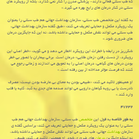
که طب سنتی فعالی دارند- پزشکی مدرن را کنار نمی گذارد، بلکه از رویکرد های
سنتی در کنار درمان های رایج بهره می گیرد.»
به گفته این متخصص طب سنتی، سازمان بهداشت جهانی هم طب سنتی را بعنوان
یک رویکرد مکمل و حمایتی تعریف می کند: «طبق گفته سازمان بهداشت جهانی،
طب سنتی می تواند نقش مکمل و حمایتی داشته باشد، نه این که جایگزین درمان
های ضروری شود.»
شکرریز در رابطه با خطرات این رویکرد اخطار می دهد و می گوید: «خطر اصلی این
رویکرد، از دست رفتن «زمان طلایی» درمان است. برخی بیماران با تصور بی خطر
بودن درمان های گیاهی، درمان اصلی را به تعویق می اندازند و زمانی رجوع می
کنند که فرصت مؤثر مداخله از بین رفته است.»
او همینطور تاکید می کند: «طبیعی بودن به معنای بی عارضه بودن نیست؛ مصرف
نادرست یا بی رویه گیاهان دارویی می تواند صدمه های جدی به کبد، کلیه یا قلب
وارد کند.»
۴۷۲۳۲
به طور خلاصه
به قول این
متخصص
طب سنتی، سازمان بهداشت جهانی هم طب
سنتی را به عنوان یک رویکرد مکمل و حمایتی تعریف می کند: براساس گفته ی
سازمان
بهداشت
جهانی، طب سنتی می تواند نقش مکمل و حمایتی داشته باشد،
نه اینکه جایگزین
درمان
های ضروری شود. او همچنین تأکید می کند: طبیعی