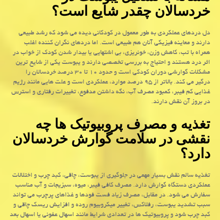
خردسالان چقدر شایع است؟
دل دردهای عملکردی به طور معمول در کودکانی دیده می شود که رشد طبیعی
دارند و معاینه فیزیکی آنان هم طبیعی است. اما دردهای نگران کننده اغلب
همراه با تب، کاهش وزن، خونریزی، بی اشتهایی یا بیدار شدن کودک از خواب در
اثر درد هستند و احتیاج به بررسی تخصصی دارند و یبوست یکی از شایع ترین
مشکلات گوارشی دوران کودکی است و حدود ۱۰ تا ۳۰ درصد خردسالان را
درگیر می کند. بالاتر از ۹۵ درصد موارد، عملکردی است و علت هایی مانند رژیم
غذایی کم فیبر، کمبود مصرف آب، نگه داشتن مدفوع، تغییرات رفتاری و استرس
در بروز آن نقش دارند.
تغذیه و مصرف پروبیوتیک ها چه
نقشی در سلامت گوارش خردسالان
دارد؟
تغذیه سالم نقش بسیار مهمی در جلوگیری از یبوست، چاقی، کبد چرب و اختلالات
عملکردی دستگاه گوارش دارد. مصرف کافی فیبر، میوه، سبزیجات و آب مناسب
سفارش می شود. در مقابل، مصرف زیاد فست فودها و غذاهای پرچرب می تواند
سبب تشدید یبوست، رفلاکس، تغییر میکروبیوم روده و افزایش ریسک چاقی و
کبد چرب شود و پروبیوتیک ها در تعدادی شرایط مانند اسهال عفونی یا اسهال بعد