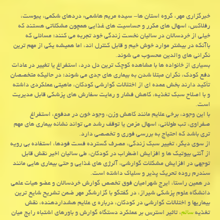
خبرگزاری مهر، گروه استان ها- سیده مریم هاشمی: دردهای شکمی، یبوست،
رفلاکس، اسهال های مکرر و حساسیت های غذایی همچون مشکلاتی هستند که
خیلی از خردسالان در سالیان نخست زندگی خود تجربه می کنند؛ مسائلی که
باآنکه در بیشتر موارد خوش خیم و قابل کنترل اند، اما همیشه یکی از مهم ترین
نگرانی های والدین محسوب می شوند.
بسیاری از خانواده ها با مشاهده کوچک ترین دل درد، استفراغ یا تغییر در عادات
دفع کودک، نگران مبتلا شدن به بیماری های جدی می شوند؛ در حالیکه متخصصان
تأکید دارند بخش عمده ای از اختلالات گوارشی کودکان، ماهیتی عملکردی داشته
و با اصلاح سبک تغذیه، کاهش فشار و رعایت سفارش های پزشکی قابل مدیریت
است.
با این وجود، برخی علایم مانند کاهش وزن، وجود خون در مدفوع، استفراغ
صفراوی، تب طولانی، اسهال مزمن یا توقف رشد می تواند نشانه بیماری های مهم
تری باشد که احتیاج به بررسی فوری و تخصصی دارد.
از سوی دیگر، تغییر سبک زندگی، مصرف گسترده فست فودها، استفاده بی رویه
از آنتی بیوتیک ها و افزایش اضطراب در کودکان، طی سالیان اخیر نقش قابل
توجهی در افزایش مشکلات گوارشی، آلرژی های غذایی و حتی بیماری هایی مانند
سندرم روده تحریک پذیر و سلیاک داشته است.
در همین راستا، ایرج شهرامیان فوق تخصص گوارش خردسالان و عضو هیات علمی
دانشگاه علوم پزشکی شیراز، در گفتگو با گزارشگر مهر ضمن تشریح شایع ترین
بیماریها و اختلالات گوارشی در کودکان، درباره ی علایم هشداردهنده، نقش
تغذیه
سالم
، تاثیر استرس بر عملکرد دستگاه گوارش و باورهای اشتباه رایج میان