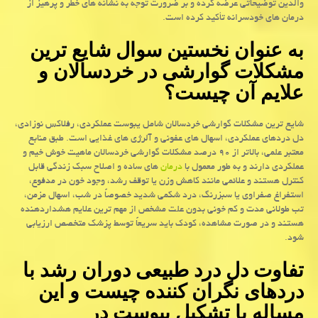
والدین توضیحاتی عرضه کرده و بر ضرورت توجه به نشانه های خطر و پرهیز از
درمان های خودسرانه تأکید کرده است.
به عنوان نخستین سوال شایع ترین
مشکلات گوارشی در خردسالان و
علایم آن چیست؟
شایع ترین مشکلات گوارشی خردسالان شامل یبوست عملکردی، رفلاکس نوزادی،
دل دردهای عملکردی، اسهال های عفونی و آلرژی های غذایی است. طبق منابع
معتبر علمی، بالاتر از ۹۰ درصد مشکلات گوارشی خردسالان ماهیت خوش خیم و
عملکردی دارند و به طور معمول با
درمان
های ساده و اصلاح سبک زندگی قابل
کنترل هستند و علائمی مانند کاهش وزن یا توقف رشد، وجود خون در مدفوع،
استفراغ صفراوی یا سبزرنگ، درد شکمی شدید خصوصاً در شب، اسهال مزمن،
تب طولانی مدت و کم خونی بدون علت مشخص از مهم ترین علایم هشداردهنده
هستند و در صورت مشاهده، کودک باید سریعاً توسط پزشک متخصص ارزیابی
شود.
تفاوت دل درد طبیعی دوران رشد با
دردهای نگران کننده چیست و این
مساله با تشکیل یبوست در