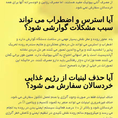
از مصرف آنتی بیوتیک مفید هستند، اما مصرف روتین و خودسرانه آنها برای همه
خردسالان سفارش نمی شود.
آیا استرس و اضطراب می تواند
سبب مشکلات گوارشی شود؟
بله. محور روده و مغز نقش بسیار مهمی در سلامت دستگاه گوارش دارد و
اضطراب و استرس می تواند دل دردهای عملکردی و علایم سندرم روده تحریک
پذیر را تشدید کند و برخی والدین تصور می کنند هر دل دردی نشانه
آپاندیسیت است یا هر اسهالی احتیاج به آنتی بیوتیک دارد. همین طور برخی گمان
می کنند همه نوزادان دچار رفلاکس باید دارو مصرف کنند، در حالیکه این
تصورات در خیلی از موارد ناصحیح است.
آیا حذف لبنیات از رژیم غذایی
خردسالان سفارش می شود؟
حذف لبنیات فقط در صورت وجود آلرژی یا عدم تحمل لاکتوز سفارش می شود.
حذف غیرضروری لبنیات می تواند منجر به کمبود کلسیم و ویتامین D در
خردسالان شود و بالاتر از ۷۰ درصد فعالیت سیستم ایمنی بدن در روده به انجام
می رسد و میکروبیوم سالم روده نقش کلیدی در تنظیم ایمنی و کاهش خطر آلرژی