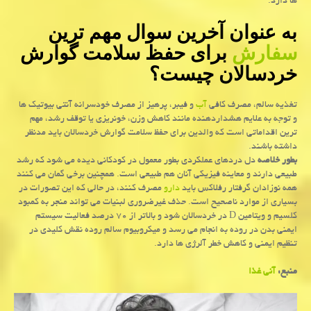
ها دارد.
به عنوان آخرین سوال مهم ترین
سفارش
برای حفظ سلامت گوارش
خردسالان چیست؟
تغذیه سالم، مصرف کافی
آب
و فیبر، پرهیز از مصرف خودسرانه آنتی بیوتیک ها
و توجه به علایم هشداردهنده مانند کاهش وزن، خونریزی یا توقف رشد، مهم
ترین اقداماتی است که والدین برای حفظ سلامت گوارش خردسالان باید مدنظر
داشته باشند.
بطور خلاصه
دل دردهای عملکردی بطور معمول در کودکانی دیده می شود که رشد
طبیعی دارند و معاینه فیزیکی آنان هم طبیعی است. همچنین برخی گمان می کنند
همه نوزادان گرفتار رفلاکس باید
دارو
مصرف کنند، در حالی که این تصورات در
بسیاری از موارد ناصحیح است. حذف غیرضروری لبنیات می تواند منجر به کمبود
کلسیم و ویتامین D در خردسالان شود و بالاتر از ۷۰ درصد فعالیت سیستم
ایمنی بدن در روده به انجام می رسد و میکروبیوم سالم روده نقش کلیدی در
تنظیم ایمنی و کاهش خطر آلرژی ها دارد.
منبع:
آنی غذا