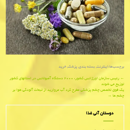
برچسب‌ها:
اینترنت
,
بسته بندی
,
پزشك
,
خرید
Post
←
رئیس سازمان اورژانس كشور: ۲۰۰۰ دستگاه آمبولانس در استانهای کشور
توزیع می شوند
navigation
یك فوق تخصص چشم پزشكی مطرح كرد آب مروارید از تبعات آلودگی هوا بر
چشم ها
→
دوستان آنی غذا