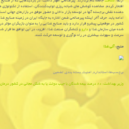
ارتقاء
سلامت
جامعه گام بردارند. پیرصالحی اظهار داشت: در بازدیدهایی که از صنایع 
افتخار کردم. مشاهده کوشش های شبانه روزی تولیدکنندگان، استفاده از تکنولوژی ه
دهنده نقش برجسته آنها در توسعه بازار داخلی و حضور موفق در بازارهای جهانی است 
ادامه یابد. حرف آخر اینکه پیرصالحی ضمن اشاره به جایگاه ایران در زمینه صنایع غذ
کشور در موقعیتی پیشرو قرار دارد و باید صنایع غذایی را به عنوان بازیگران مؤثر در 
شده میان سازمان غذا و
دارو
و کنشگران صنعت غذا، افزود: در این توافق ها قرار شد 
سرعت و سهولت بیشتری در راه نوآوری و توسعه حرکت کنند.
منبع:
آنی غذا
برچسب‌ها:
استاندارد
,
امنیت
,
بسته بندی
,
تضمین
Post
وزیر بهداشت: ۸۰ درصد بیمه شدگان با جیب دولت یا به شکل مجانی در کشور درمان می شوند
navigation