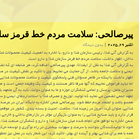
پیرصالحی: سلامت مردم خط قرمز ساز
اکتبر 29, 2025
|
بدون دیدگاه
به گزارش آنی غذا، رئیس سازمان غذا و دارو، با اشاره به اهمیت کیفیت محصولات غذا
داخل، اظهار داشت: سلامت مردم خط قرمز سازمان غذا و دارو است.
به گزارش آنی غذا به نقل از ایفدانا، مهدی پیرصالحی اضافه کرد: هر ضابطه ای که تض
ایمنی و سلامت جامعه باشد، از آن حمایت می نماییم. وی با تاکید بر نقش کیفیت در ص
اظهار داشت: بااینکه در ظاهر مسؤلان فنی پاسخگوی کیفیت و سلامت محصولات غذایی
اما نباید فراموش نماییم که آنها صرفا ناظر هستند و کیفیت یک وظیفه جمعی است و هم
مدیران عامل، پرسنل و تمامی کنشگران حوزه و ما به عنوان دولت، باید به آن متعهد با
تعهد جمعی تضمین می نماید که تولید، توزیع و مصرف غذا با استانداردهای ایمنی و س
همسو باشد و اعتماد مردم حفظ شود. پیرصالحی ضمن اشاره به جایگاه ایران در عرصه 
غذایی، عنوان کرد: امروز در زمینه غذا، سلامت، امنیت و بسته بندی، کشور در موقعی
قرار دارد و باید صنایع غذایی را به عنوان بازیگران مؤثر در بازارهای داخلی و خارجی ب
ضمن اشاره به توافق های انجام شده میان سازمان غذا و دارو و کنشگران صنعت غذا، ا
شود تا تولیدکنندگان بتوانند با سرعت و سهولت بیشتری در راه نوآوری و توسعه حرک
همه با هم برای غذایی بهتر و آینده ای بهتر، تاکید کرد: این شعار باید در عمل نیز تحق