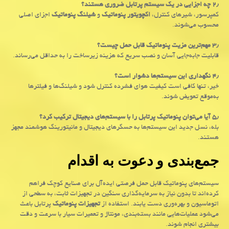
۲٫
چه اجزایی در یک سیستم پرتابل ضروری هستند؟
کمپرسور، شیرهای کنترل،
اکچویتور پنوماتیک
و
شیلنگ پنوماتیک
اجزای اصلی
محسوب می‌شوند.
۳٫
مهم‌ترین مزیت پنوماتیک قابل حمل چیست؟
قابلیت جابه‌جایی آسان و نصب سریع که هزینه زیرساخت را به حداقل می‌رساند
.
۴٫
نگهداری این سیستم‌ها دشوار است؟
خیر، تنها کافی است کیفیت هوای فشرده کنترل شود و شیلنگ‌ها و فیلترها
به‌موقع تعویض شوند
.
۵٫
آیا می‌توان پنوماتیک پرتابل را با سیستم‌های دیجیتال ترکیب کرد؟
بله، نسل جدید این سیستم‌ها به حسگرهای دیجیتال و مانیتورینگ هوشمند مجهز
هستند
.
جمع‌بندی و دعوت به اقدام
سیستم‌های پنوماتیک قابل حمل فرصتی ایده‌آل برای صنایع کوچک فراهم
کرده‌اند تا بدون نیاز به سرمایه‌گذاری سنگین در تجهیزات ثابت، به سطحی از
اتوماسیون و بهره‌وری دست یابند. استفاده از
تجهیزات پنوماتیک
پرتابل باعث
می‌شود عملیات‌هایی مانند بسته‌بندی، مونتاژ و تعمیرات سیار با سرعت و دقت
بیشتری انجام شوند.