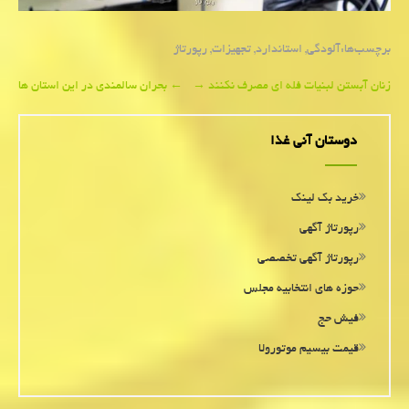
برچسب‌ها:
آلودگی
,
استاندارد
,
تجهیزات
,
رپورتاژ
Post
زنان آبستن لبنیات فله ای مصرف نکنند
→
←
بحران سالمندی در این استان ها
navigation
دوستان آنی غذا
خرید بک لینک
رپورتاژ آگهی
رپورتاژ آگهی تخصصی
حوزه های انتخابیه مجلس
فیش حج
قیمت بیسیم موتورولا