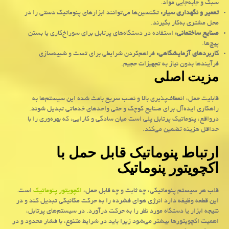
سبک و جابه‌جایی مواد
.
تعمیر و نگهداری سیار
:
تکنسین‌ها می‌توانند ابزارهای پنوماتیک دستی را در
محل مشتری به‌کار بگیرند
.
صنایع ساختمانی
:
استفاده در دستگاه‌های پرتابل برای سوراخ‌کاری یا بستن
پیچ‌ها
.
کاربردهای آزمایشگاهی
:
فراهم‌کردن شرایطی برای تست و شبیه‌سازی
فرآیندها بدون نیاز به تجهیزات حجیم
.
مزیت اصلی
قابلیت حمل، انعطاف‌پذیری بالا و نصب سریع باعث شده این سیستم‌ها به
راهکاری ایده‌آل برای صنایع کوچک و حتی واحدهای خدماتی تبدیل شوند.
درواقع، پنوماتیک پرتابل پلی است میان سادگی و کارایی، که بهره‌وری را با
حداقل هزینه تضمین می‌کند
.
ارتباط پنوماتیک قابل حمل با
اکچویتور پنوماتیک
قلب هر سیستم پنوماتیکی، چه ثابت و چه قابل حمل،
اکچویتور پنوماتیک
است.
این قطعه وظیفه دارد انرژی هوای فشرده را به حرکت مکانیکی تبدیل کند و در
نتیجه ابزار یا دستگاه مورد نظر را به حرکت درآورد. در سیستم‌های پرتابل،
اهمیت اکچویتورها بیشتر می‌شود زیرا باید در شرایط متنوع، با فشار محدود و در