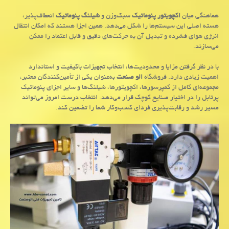
هماهنگی میان
اکچویتور پنوماتیک
سبک‌وزن و
شیلنگ پنوماتیک
انعطاف‌پذیر،
هسته اصلی این سیستم‌ها را شکل می‌دهد. همین اجزا هستند که امکان انتقال
انرژی هوای فشرده و تبدیل آن به حرکت‌های دقیق و قابل اعتماد را ممکن
می‌سازند.
با در نظر گرفتن مزایا و محدودیت‌ها، انتخاب تجهیزات باکیفیت و استاندارد
اهمیت زیادی دارد. فروشگاه
الو صنعت
به‌عنوان یکی از تأمین‌کنندگان معتبر،
مجموعه‌ای کامل از کمپرسورها، اکچویتورها، شیلنگ‌ها و سایر اجزای پنوماتیک
پرتابل را در اختیار صنایع کوچک قرار می‌دهد. انتخاب درست امروز می‌تواند
مسیر رشد و رقابت‌پذیری فردای کسب‌وکار شما را تضمین کند.