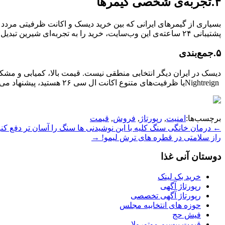
۴.تجربه‌ی شخصی گیمرها
بسیاری از گیمرهای ایرانی که بین خرید دیسک و اکانت ظرفیتی مردد بو
پشتیبانی ۲۴ ساعته‌ی این وب‌سایت، خرید را به تجربه‌ای شیرین تبدیل کرده است.
۵.جمع‌بندی
دیسک در ایران دیگر انتخابی منطقی نیست. قیمت بالا، کمیابی و مشکل
Nightreign
یا ظرفیت‌های متنوع اکانت ال سی ۲۶ هستید، پیشنهاد می‌کنیم به
برچسب‌ها:
امنیت
,
رپورتاژ
,
فروش
,
قیمت
Post
←
درمان خانگی سنگ کلیه با این نوشیدنی ها سنگ را آسان تر دفع کنی
راز سلامتی در قطره های ترش لیمو!
→
navigation
دوستان آنی غذا
خرید بک لینک
رپورتاژ آگهی
رپورتاژ آگهی تخصصی
حوزه های انتخابیه مجلس
فیش حج
قیمت بیسیم موتورولا