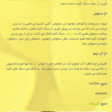
گیری از ایجاد سنگ کلیه داشته باشد.
۳)
دمنوش
میوه، سبزیجات یا گیاهان موجود در دمنوش، آنتی اکسیدان هایی را به بدن
عرضه می کند که می توانند در پیش گیری از سنگ کلیه نقش داشته باشند.
بیشتر دمنوش هایی که به
درمان
سنگ کلیه کمک می کنند، برای از بین بردن
التهابات کلیه هم مفید هستند؛ مثل دمنوش زنجبیل، دمنوش چای سبز، دمنوش
بابونه و دمنوش نعنا.
۴)
آب لیمو
افزودن چند قطره آبِ لیموی تازه در فنجان چای یا لیوان
آب
نه تنها هیدراتاسیون
را بالا می برد، بلکه به علت دارا بودن اسید سیتریک، به شکستن سنگ های کلیه
هم کمک می نماید.
منبع: eatthis
۲۳۳۲۳۳
منبع:
آنی غذا