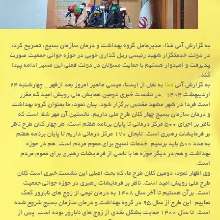
به گزارش آنی غذا، مدیرعامل گروه بهداشت و درمان سازمان بسیج، تصریح کرد:
در دولت خدمتگزار شهید رئیسی ریل گذاری خوبی در حوزه جوانی جمعیت صورت
پذیرفت و امیدوار هستیم با حمایت مسؤلان در دولت فعلی این مسیر ادامه پیدا
کند.
به گزارش آنی
غذا
به نقل از ایسنا، عیسی مالمیر امروز بعد ازظهر _ چهارشنبه ۲۴
اردیبهشت ۱۴۰۴_ در نشست خبری دومین همایش ملی رویش امید که مقرر
است فردا در شهر مشهد مقدس برگزار شود، بیان نمود: ما بعنوان گروه بهداشت
و درمان سازمان بسیج چهار کلان طرح ملی داریم. نخستین آن مهر شفا است که
ناظر بر اجرای ۵۰۰ مرکز درمانی تا پایان برنامه هفتم است. هر چهار کلان طرح ناظر
بر فرمایشات رهبری است. تابحال ۱۷۰ مرکز درمانی داریم تا پایان برنامه هفتم
به عدد ۵۰۰ باید برسیم. خدمات لسیج برای عموم مردم است. هم در حوزه
بهداشت و هم در دیگر حوزه ها با تاسی از فرمایشات رهبری برای عموم مردم
است.
وی اظهار نمود: دومین کلان طرح ما، که بحث اصلی این نشست خبری است کلان
طرح ملی رویش امید است. ناظر بر فرمایشات رهبری در حوزه جوانی جمعیت
است. برآن هستیم تا آخر سال ۱۴۰۸ به درمان نیمی از زوج های نابارور کمک
نماییم. این طرح از سال ۹۵ در گروه بهداشت و درمان سازمان بسیج شروع شده
است. تا سال ۱۴۰۰ حمایت بشکل نقدی از زوج های نابارور بوده است. پس از