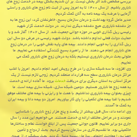
بررسی مشخص شد اثر بخش نیست. بر آن شدیم بشکل بیمه در خدمت زوج های
نابارور باشیم. از سال ۱۴۰۰ تا به امروز پس از ثبت نام زوج های نابارور و راستی
آزمایی با عرضه یک بیمه نامه به آنان کمک کردیم.
مدیر عامل گروه بهداشت و درمان سازمان بسیج، خاطرنشان کرد: این زوج ها به
جز دغدغه ناباروری هیچ دغدغه دیگری ندارند. در دولت خدمت گزار شهید
رئیسی ریل گذاری خوبی در حوزه جوانی جمعیت شد. از سال ۱۴۰۲ آغاز شد و با
حمایت دولت فعلی تداوم داشته باشد. دولت شهید رئیسی در عرض دو سال این
ریل گذاری را به خوبی انجام دادند. بیمه های پایه نقش خوبی را در درمان زوج
های نابارور انجام می دهند. ما از راهبرد بسیج کنندگی استفاده می نماییم. ما
متولی بحث درمان ناباروری نیستیم بلکه به درمان زوج های نابارور کمک می
نماییم.
وی افزود: ما سه شبکه سازی را در طرح رویش امید انجام دادیم. امروز با اغلب
مراکز درمان ناباروری سطح سه قرارداد منعقد کردیم. زوجی لازم نیست از یک
مرکز استان به استان دیگری برای دریافت
خدمات
برود. ما آماده ارائه ی خدمت
به همه زوج ها نابارور هستیم. دومین شبکه سازی، شبکه ساری بیمه است. ما
چیزی بعنوان بیمه ناباروری نداشتیم. با همت ما و رایزنی با بیمه های مختلف موفق
شدیم با اغنا بیمه های تکمیلی را پای کار بیاوریم. امروز دو بیمه دانا و بیمه ایران
به کمک ما آمدند.
وی ادامه داد: سال قبل بیشتر از یکصد و پنج هزار زوج نابارور را شناسایی
نمودند و در مراحل مختلف ارائه ی خدمت هستند. می خواهیم این عدد را سال
جاری دو برابر نماییم. قانون جوانی جمعیت پس از ابلاغ خواست نطام و ساختارها
حاکمیتی بود. ما تقسیم کاری در سازمان بسیج کردیم. بحث ازدواج و تأمین
جهیزیه را معاونت اجتماعی سازمان بسیج دنبال کردند. بجث پیشگیری از صدق