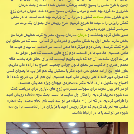
جنین یا طرح نفس را بسیج جامعه پزشکی متقبل شده است و بحث درمان
ناباروری به گروه بهداشت و درمان سازمان بسیج سپرده شد. متولی درمان زوج
های نابارور نظام
سلامت
کشور و در راس آن وزارت بهداشت است. ما در نقش
کمکی رایزنی را با بیمه ها شروع کردیم. طرح رویش مای بعنوان یک برند در
سرتاسر کشور مورد پذیرش است.
مدیر عامل گروه بهداشت و
درمان
سازمان بسیج، تصریح کرد: همایش فردا دو
بخش دارد. بخش اول به شکل نمادین و قدردانی از کسانی است که در تحقق این
طرح کمک کردند. بخش دوم میزگردها علمی است. در خدمت اساتید و هیأت ها
علمی هستیم. مخاطب ما در قسمت دوم زوج هایی هستند که هنوز موفق به
فرزند آوری نشدند. آن چه که باید بگویم اینست که برای تحقق فرمایشات مقام
معظم رهبری و حاکمیت در تحقق قانون جوانی جمعیت احتیاج به اراده ملی داریم.
بطور قطع این اراده محقق نمی شود مگر با تشکیل یک هم افزایی. ما بعنوان کسی
که متولی دبیرخانه دائمی رویش ملی امید هستیم، این هم افزایی شروع شده اما
احتیاج به تکمیل دارد. خانم دکتر دستجردی میهمان ویژه همایش هستند.
او در آخر بیان نمود: برای سهولت دسترسی زوج های نابارور برای دریافت کمک
سه شیوه تعریف کردیم. راهکار اول سایت ما است. بحث دوم سامانه رویش امید
را طراحی کردیم. در کم تر از ۴ دقیقه می توانند ثبت نام انجام دهند. یک شماره
تلفنی هم تعریف کردیم که مرکز رویش امید با عزیزان در ارتباطست. با این سه
شیوه می توانند با ما در ارتباط باشند.