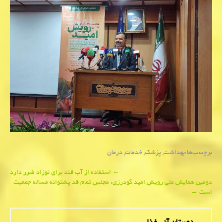
برچسب‌ها:
بهداشت
,
پزشك
,
خدمات
,
درمان
Post
←
استفاده از آب قند برای نوزاد ضرر دارد
دومین همایش ملی رویش امید گودرزی: مجلس تمام قد پشتوانه مساله جمعیت
navigation
است
→