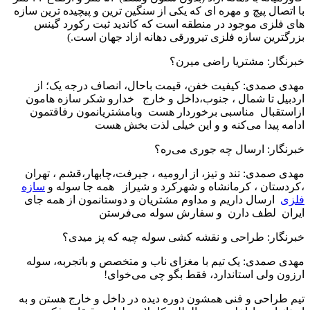
با اتصال پیچ و مهره ای که یکی از سنگین ترین و پیچیده ترین سازه
های فلزی موجود در منطقه است که کاندید ثبت رکورد گینس
بزرگترین سازه فلزی تیرورقی دهانه ازاد جهان است.)
خبرنگار: مشتریا راضی میرن؟
مهدی صمدی: کیفیت خفن، قیمت باحال، انصاف درجه یک؛ از
اردبیل تا شمال ، جنوب،داخل و خارج خدارو شکر سازه هامون
ازاستقبال مناسبی برخوردار هست وبامشتریانمون رفاقتمون
ادامه پیدا می‌کنه و و این خیلی لذت بخش هست
خبرنگار: ارسال چه جوری می‌ره؟
مهدی صمدی: تند و تیز، از ارومیه ، جیرفت،چابهار،قشم ، تهران
،کردستان ، کرمانشاه و شهرکرد و شیراز همه جا سوله و
سازه
فلزی
ارسال داریم و مداوم مشتریان و دوستانمون از همه جای
ایران لطف دارن و سفارش سوله می‌فرستن
خبرنگار: طراحی‌ و نقشه کشی سوله چیه که پز میدی؟
مهدی صمدی: یک تیم با مغزای ناب و متخصص و باتجربه، سوله
ارزون ولی استاندارد، فقط بگو چی می‌خوای!
تیم طراحی و فنی همشون دوره دیده در داخل و خارج هستن و به