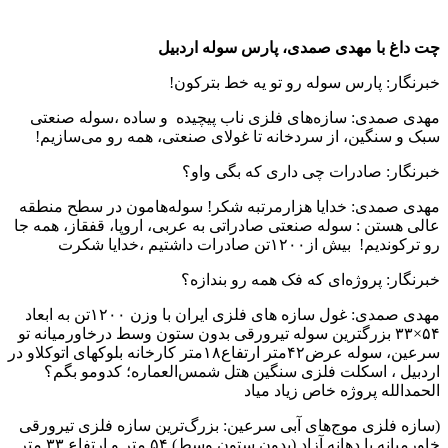
چت داغ با مهدی صمدی، پارس سوله اردبیل
خبرنگار: پارس سوله رو تو یه خط بترکون!
مهدی صمدی: سازه‌های فلزی ناب پیچیده و ساده ،سوله صنعتی
سبک و سنگین، از سردخانه تا غولای صنعتی، همه رو می‌سازیم!
خبرنگار: صادرات چی داری که بگی واو؟
مهدی صمدی: خدایا هزارمرتبه شکر! سوله‌هامون در سطح منطقه
عالی هستن : سوله صنعتی صادراتی به عربی، اروپا، قفقاز، همه جا
رو ترکوندیم! بیش از۱۲۰۰تن صادرات داشتیم ،خدایا شکرت
خبرنگار: پروژه‌ای که فک همه رو بندازه؟
مهدی صمدی: غول سازه های فلزی ایران با وزن ۱۲۰۰تن به ابعاد
۵۴×۳۳ بزرگترین سوله تیرورقی بدون ستون وسط درخاورمیانه تو
سرعین، سوله عرض۴۲متر ارتفاع۱۸متر کارخانه بلوکهای اتوکلاو در
اردبیل ، اسکلت فلزی سنگین هتل شمس‌العماره؛ کدومو بگم؟
الحمدالله پروژه خاص زیاد میاد
(سازه فلزی موج‌های آبی سرعین: بزرگ‌ترین سازه فلزی تیرورقی
خاورمیانه با دهانه آزاد (بدون ستون وسط) ۵۴ متر و ارتفاع ۳۳ متر