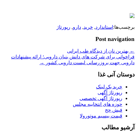
برچسب‌ها:
استاندارد
,
خرید
,
دارو
,
رپورتاژ
Post navigation
←
بهترین نان از دیدگاه طب ایرانی
فراخوانی برای شركت های دانش بنیان دارویی؛ ارائه پیشنهادات
دارویی جهت بروزرسانی لیست دارویی کشور
→
دوستان آنی غذا
خرید بک لینک
رپورتاژ آگهی
رپورتاژ آگهی تخصصی
حوزه های انتخابیه مجلس
فیش حج
قیمت بیسیم موتورولا
آرشیو مطالب