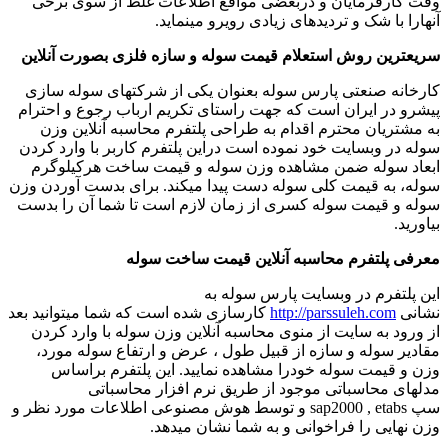
وقت کارفرمایان و دربعضی مواقع اطلاعات غلط از سوی برخی
آنهارا با شک و تردیدهای زیادی رویرو مینماید.
سریعترین روش استعلام قیمت سوله و سازه فلزی بصورت آنلاین
کارخانه صنعتی پارس سوله بعنوان یکی از شرکتهای سوله سازی
پیشرو در ایران است که جهت راستای تکریم ارباب رجوع و احترام
به مشتریان محترم اقدام به طراحی پلتفرم محاسبه آنلاین وزن
سوله در وبسایت خود نموده است دراین پلتفرم کاربر با وارد کردن
ابعاد سوله ضمن مشاهده وزن سوله و قیمت ساخت هرکیلوگرم
سوله، به قیمت کلی سوله دست پیدا میکند. برای بدست آوردن وزن
سوله و قیمت سوله کسری از زمان لازم است تا شما آن را بدست
بیاورید.
معرفی پلتفرم محاسبه آنلاین قیمت ساخت سوله
این پلتفرم در وبسایت پارس سوله به
نشانی
http://parssuleh.com
کارسازی شده است که شما میتوانید بعد
از ورود به سایت از منوی محاسبه آنلاین وزن سوله با وارد کردن
مقادیر سوله و سازه از قبیل طول ، عرض و ارتفاع سوله مورد،
وزن و قیمت سوله خودرا مشاهده نمایید. این پلتفرم براساس
مدلهای محاسباتی موجود از طریق نرم افزار محاسباتی
سپ
sap2000 , etabs
و توسط هوش مصنوعی اطلاعات مورد نظر و
وزن نهایی را فراخوانی و به شما نشان میدهد.