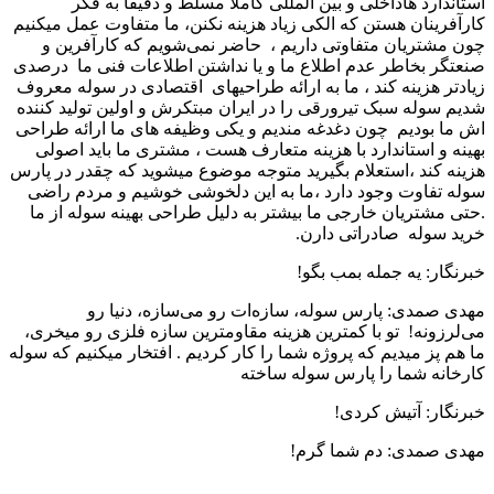
استاندارد هاداخلی و بین المللی کاملا مسلط و دقیقا به فکر
کارآفرینان هستن که الکی زیاد هزینه نکنن، ما متفاوت عمل میکنیم
چون مشتریان متفاوتی داریم ، حاضر نمی‌شویم که کارآفرین و
صنعتگر بخاطر عدم اطلاع ما و یا نداشتن اطلاعات فنی ما درصدی
زیادتر هزینه کند ، ما به ارائه طراحیهای اقتصادی در سوله معروف
شدیم سوله سبک تیرورقی را در ایران مبتکرش و اولین تولید کننده
اش ما بودیم چون دغدغه مندیم و یکی وظیفه های ما ارائه طراحی
بهینه و استاندارد با هزینه متعارف هست ، مشتری ما باید اصولی
هزینه کند ،استعلام بگیرید متوجه موضوع میشوید که چقدر در پارس
سوله تفاوت وجود دارد ،ما به این دلخوشی خوشیم و مردم راضی
.حتی مشتریان خارجی ما بیشتر به دلیل طراحی بهینه سوله از ما
خرید سوله صادراتی دارن.
خبرنگار: یه جمله بمب بگو!
مهدی صمدی: پارس سوله، سازه‌ات رو می‌سازه، دنیا رو
می‌لرزونه! تو با کمترین هزینه مقاومترین سازه فلزی رو میخری،
ما هم پز میدیم که پروژه شما را کار کردیم . افتخار میکنیم که سوله
کارخانه شما را پارس سوله ساخته
خبرنگار: آتیش کردی!
مهدی صمدی: دم شما گرم!