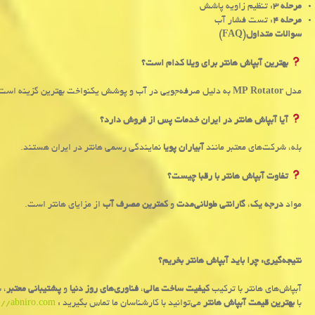
مرحله ۳
: تنظیم زاویه پاشش
مرحله ۴
: تست فشار آب
سوالات متداول
(FAQ)
بهترین آبپاش هانتر برای ویلا کدام است؟
مدل
MP Rotator
به دلیل صرفه‌جویی در آب و پوشش یکنواخت بهترین گزینه است
آیا آبپاش هانتر در ایران خدمات پس از فروش دارد؟
بله، شرکت‌های معتبر مانند
آبیاران پویا
نمایندگی رسمی هانتر در ایران هستند.
تفاوت آبپاش هانتر با رقبا چیست؟
مواد
درجه یک
،
گارانتی طولانی‌مدت
و
کمترین مصرف آب
از مزایای هانتر است.
نتیجه‌گیری: چرا باید آبپاش هانتر بخریم؟
آبپاش‌های هانتر با ترکیب
کیفیت ساخت عالی
،
فناوری‌های روز دنیا
و
پشتیبانی معتبر
، 
با
بهترین قیمت آبپاش هانتر
می‌توانید با کارشناسان ما تماس بگیرید :
s://abniro.com