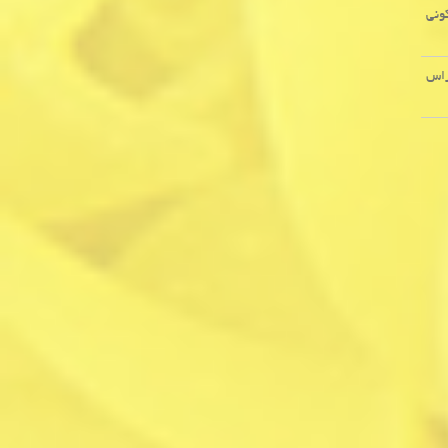
ونی
راس