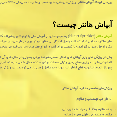
بررسی
قیمت آبپاش هانتر
، ویژگی‌های فنی، نحوه نصب و مقایسه مدل‌های مختلف می‌پر
آبپاش هانتر چیست؟
آبپاش هانتر
(
Hunter Sprinkler
) به مجموعه ای از آبپاش های با کیفیت و پیشرفته 
های هانتر به دلیل کیفیت بالا، دوام زیاد، کارایی مطلوب و نوآوری در طراحی، در سراس
یک راه حل مدرن، کارآمد و با کیفیت برای آبیاری انواع فضاهای سبز شناخته می شوند و 
یکی از ویژگی های بارز آبپاش های هانتر، مخفی شونده بودن بسیاری از مدل های آن ا
انجام نمی شود، در زیر سطح زمین پنهان هستند و تنها هنگام فعال شدن سیستم آبیاری
پس از اتمام آبیاری و قطع فشار آب، دوباره به داخل زمین باز می گردند. این ویژگی م
ویژگی‌های منحصر به فرد آبپاش هانتر
۱٫
طراحی مهندسی و مقاوم
بدنه
مقاوم به
UV
و مواد ضدخوردگی
مکانیزم دنده‌ای با
طول عمر ۱۰ ساله