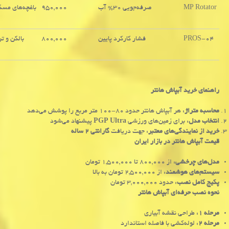
MP Rotator
صرفه‌جویی ۳۰% آب
۹۵۰,۰۰۰
باغچه‌های مسک
PROS-04
فشار کارکرد پایین
۸۰۰,۰۰۰
بالکن و ت
راهنمای خرید آبپاش هانتر
محاسبه متراژ
: هر آبپاش هانتر حدود ۸۰-۱۰۰ متر مربع را پوشش می‌دهد
انتخاب مدل
: برای زمین‌های ورزشی
PGP Ultra
پیشنهاد می‌شود
خرید از نمایندگی‌های معتبر
: جهت دریافت
گارانتی ۲ ساله
قیمت آبپاش هانتر در بازار ایران
مدل‌های چرخشی
: از ۸۰۰,۰۰۰ تا ۱,۵۰۰,۰۰۰ تومان
سیستم‌های هوشمند
: از ۲,۵۰۰,۰۰۰ تومان به بالا
پکیج کامل نصب
: حدود ۳,۰۰۰,۰۰۰ تومان
نحوه نصب حرفه‌ای آبپاش هانتر
مرحله ۱
: طراحی نقشه آبیاری
مرحله ۲
: لوله‌کشی با فاصله استاندارد