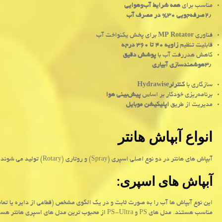
مناسب برای
همه شرایط آب‌وهوایی
۲٫
صرفه‌جویی ۳۰% در مصرف آب
فناوری
MP Rotator
برای پخش یکنواخت آب
قابلیت تنظیم
زاویه ۴۰ تا ۳۶۰ درجه
کاهش هدررفت آب با
پوشش دقیق
۳٫
هوشمندسازی آبیاری
سازگاری با
کنترلر
Hydrawise
برنامه‌ریزی خودکار بر اساس
پیش‌بینی هوا
مدیریت از طریق
اپلیکیشن موبایل
انواع آبپاش هانتر
آبپاش های هانتر در دو نوع اصلی اسپری (
Spray
) و روتاری (
Rotary
) تولید می شوند:
آبپاش های اسپری:
این نوع آبپاش ها آب را به صورت ثابت و در یک الگوی مشخص (قطاعی از دایره یا تما
مناسب هستند. مدل های
PS
و
PS-Ultra
از محبوب ترین مدل های اسپری هانتر هست