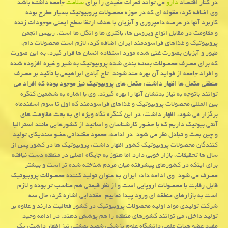
در کنار اقتصاد
دارو
می تواند ثمرات مفیدی را برای
سلامت
جامعه داشته باشد.
وی اضافه کرد: مقوله ای که در حوزه محصولات پروبیوتیک بسیار مطرح بوده
کاربرد آنها در عرصه دامپروری و آبزیان با هدف ارتقا سطح ایمنی موجودات زنده
و مقاومت در مقابل انواع ویروس ها، باکتری ها و انگل ها است. رییس انجمن
پروبیوتیک و غذاهای فراسودمند ایران اضافه کرد: لازم است محصولات دام،
طیور و آبزیان بصورت غنی شده مورد استفاده انسان ها قرار گیرد، به این صورت
که برای مصرف محصولات بسته بندی شده پروبیوتیک به شیر و غیره افزوده شده
و افراد جامعه از فواید آن بهره مند شوند. تاج آبادی ابراهیمی با تأکید بر مصرف
منطقی مکمل ها اظهار داشت: مکمل های پروبیوتیک نیز موجود بوده که افراد می
توانند باتوجه به نیاز بدنشان آنها را بهره گیرند. وی با اشاره به ششمین کنگره
بین المللی محصولات پروبیوتیک و غذاهای فراسودمند که اول تا سوم اسفندماه
برگزار می شود، اظهار داشت: در این کنگره نگاه ویژه ای به بحث مقاومت های
آنتی بیوتیک داریم که با حضور کارشناسان و اساتید از کشورهایی مانند استرالیا
و چین بحث و تبادل نظر می شود. در ادامه، محمود مقتداتی عضو سندیکای تولید
کنندگان محصولات پروبیوتیک کشور اظهار داشت: پروبیوتیک ها در کشور پس از
سال ها تحقیقات، بازار خوبی دارد اما هنوز به جایگاه اصلی در منطقه دست نیافته
برای اینکه در کشورهای پیشرفته میان مردم شناخته شده تر است و بیشتر
مصرف می شود. وی ادامه داد: ایران به عنوان تولید کننده محصولات پروبیوتیک
قابل رقابت با محصولات اروپایی است و از نظر قیمتی هم مناسب تر بوده و لازم
است به بازارهای منطقه ای ورود پیدا نماییم. مقتدایی اشاره کرد: حال سه
شرکت تولیدی مواد اولیه محصولات پروبیوتیک در کشور فعالیت دارند و علاوه بر
تولید داخل، می توانند کشورهای منطقه را هم پوشش دهند. در ادامه وحید
مفید عضو هیات علمی دانشگاه علوم پزشکی شهید بهشتی نیز اظهار داشت: یک