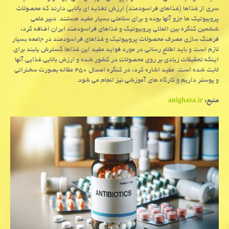
سری از غذاها (غذاهای فراسودمند) ارزش تغذیه ای بالایی دارند که محصولات
پروبیوتیک ها جزو آنها بوده و برای سلامتی بسیار مفید هستند. دبیر علمی
ششمین کنگره بین المللی پروبیوتیک و غذاهای فراسودمند ایران اضافه کرد:
فرهنگ سازی مصرف محصولات پروبیوتیک و غذاهای فراسودمند در جامعه بسیار
لازم است و باید اطلاع رسانی در مورد فواید مفید این غذاها گسترش یابند برای
اینکه تحقیقات زیادی بر روی محصولات در کشور شده و ارزش بالایی غذایی آنها
ثابت شده است. مفید اشاره کرد: در کنگره امسال ۴۵۰ مقاله بصورت سخنرانی
و پوستر داریم و کارگاه های آموزشی نیز انجام می شود.
منبع:
anighaza.ir