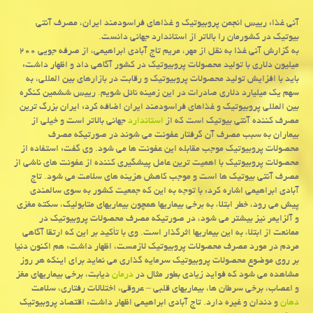
آنی غذا: رییس انجمن پروبیوتیک و غذاهای فراسودمند ایران، مصرف آنتی
بیوتیک در کشورمان را بالاتر از استاندارد جهانی دانست.
به گزارش آنی غذا به نقل از مهر، مریم تاج آبادی ابراهیمی، از صرفه جویی ۲۰۰
میلیون دلاری با تولید محصولات پروبیوتیک در کشور آگاهی داد و اظهار داشت:
باید با افزایش تولید محصولات پروبیوتیک و رقابت در بازارهای بین المللی، به
سهم یک میلیارد دلاری صادرات در این زمینه نائل شویم. رییس ششمین کنگره
بین المللی پروبیوتیک و غذاهای فراسودمند ایران اضافه کرد: ایران بزرگ ترین
مصرف کننده آنتی بیوتیک است که از
استاندارد
جهانی بالاتر است و خیلی از
بیماران به سبب مصرف آن گرفتار عفونت می شوند در صورتیکه مصرف
محصولات پروبیوتیک موجب مقابله این عفونت ها می شود. وی گفت: استفاده از
محصولات پروبیوتیک با اهمیت ترین عامل پیشگیری کننده از عفونت های ناشی از
مصرف آنتی بیوتیک ها است و موجب کاهش هزینه های سلامت می شود. تاج
آبادی ابراهیمی اشاره کرد: با توجه به این که جمعیت کشور به سوی سالمندی
پیش می رود، خطر ابتلاء به برخی بیماریها همچون بیماریهای متابولیک، سکته مغزی
و آلزایمر نیز بیشتر می شود، در صورتیکه مصرف محصولات پروبیوتیک در
ممانعت از ابتلاء به این بیماریها اثرگذار است. وی با تأکید بر این که ارتقا آگاهی
مردم در مورد مصرف محصولات پروبیوتیک لازمست، اظهار داشت: هم اکنون دنیا
بر روی موضوع محصولات پروبیوتیک سرمایه گذاری می نماید برای اینکه هر روز
مشاهده می شود که فواید زیادی بطور مثال در
درمان
دیابت، برخی بیماریهای مغز
و اعصاب، برخی سرطان ها، بیماریهای قلبی – عروقی، اختلالات رفتاری، سلامت
دهان
و دندان و غیره دارد. تاج آبادی ابراهیمی اظهار داشت: اقتصاد پروبیوتیک