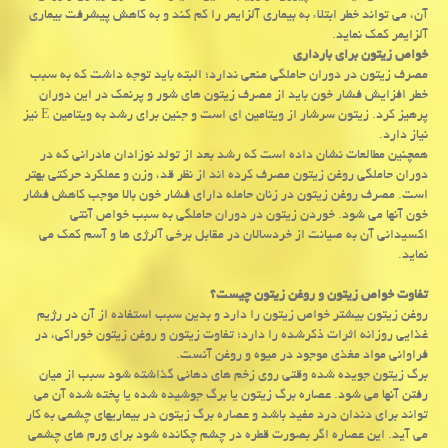
آن، می تواند خطر ابتلاء به بیماری آلزایمر را کم کند و به کاهش پیشرفت بیماری
آلزایمر کمک نماید.
خواص زیتون برای بارداری
مصرف زیتون در دوران حاملگی منعی ندارد؛ البته باید توجه داشت که به سبب
خطر افزایش فشار خون باید از مصرف زیتون های شور و پرنمک در این دوران
پرهیز کرد. زیتون سرشار از ویتامین ای است و جنین برای رشد به ویتامین E نیز
نیاز دارد.
همچنین مطالعات نشان داده است که رشد بعد از تولد نوزادان مادرانی که در
دوران حاملگی روغن زیتون مصرف کرده اند از نظر قد، وزن و عملکرد حرکتی بهتر
است. مصرف روغن زیتون در زنان حامله دارای فشار خون بالا موجب کاهش فشار
خون آنها می شود. خوردن زیتون در دوران حاملگی به سبب خواص آنتی
اکسیدانی آن به صیانت از خردسالان در مقابل برخی آلرژی ها و آسم کمک می
نماید.
تفاوت خواص زیتون و روغن زیتون چیست؟
روغن زیتون بیشتر خواص زیتون را دارد و بدین سبب استفاده از آن در رژیم
غذایی روزانه اثرات ذکرشده را دارد؛ تفاوت زیتون و روغن زیتون خوراکی، در
فراوانی مواد مغذی موجود در میوه و روغن آنست.
برگ زیتون جویده شده وقتی روی زخم های دهانی گذاشته شود سبب از میان
رفتن آنها می شود. عصاره برگ زیتون یا برگ جوشیده شده یا پخته شده آن می
تواند برای دندان درد مفید باشد و عصاره برگ زیتون در بیماریهای چشمی به کار
می آید. این عصاره اگر بصورت قطره در چشم چکانده شود برای ورم های چشمی