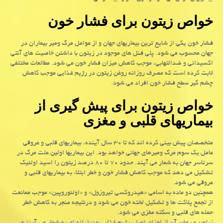
خواص زیتون برای فشار خون
فشار خون یکی از شایع ترین بیماریهای جهان و از عوامل مرگ ومیر بیماران در
جهان محسوب می شود. پلی فنل های موجود در زیتون با داشتن خاصیت های آنتی
اکسیدانی و ضدالتهابی، موجب کاهش میزان فشار خون می شود. مطالعات مختلفی
ثابت کرده است که مصرف روزانه روغن زیتون در رژیم غذایی موجب کاهش
چشم گیر سطح فشار خون افراد می شود.
خواص زیتون برای پیش گیری از
بیماریهای قلبی و مغزی
متخصصان پیش بینی کرده اند که تا ۳۰ سال آینده، بیماریهای قلبی و عروقی
عامل یک سوم مرگ ومیرهای جهانی خواهد بود. این بیماریها اولین علت مرگ در
سرتاسر جهان به شمار می آیند. حدود ۷۰ تا ۸۰ درصد زیتون را اسید اولئیک
تشکیل می دهد که موجب کاهش فشار خون و خطر ابتلاء به بیماریهای قلبی و
عروقی می شود.
همچنین دو ماده به اسامی «هیدروکسی تیروزول» و «اولئوروپین» موجب ممانعت
از تجمع پلاکت ها و تشکیل لخته خون می شود و درنتیجه منجر به کاهش خطر
حمله های قلبی و سکته مغزی می شود.