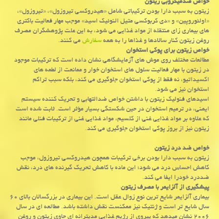
خواص ضدمیکروبی زیتون
زیتون به سبب دارا بودن ترکیباتی شامل «هیدروکسی تیروزول»، «تیروزول»،
«اولئوروپین» و «دی کربوکسی متیل النوئیک اسید» موجب مهار فعالیت باکتری
های بیماری زای منتقله از مواد غذایی می شود، به این علت پژوهشگران مصرف
روغن زیتون کنار سالادها و غذاها را به همه
سفارش
می کنند.
خواص زیتون برای پوکی استخوان
مطالعات مختلف روی موش های آزمایشگاهی نشان داده است که ترکیبات موجود
در زیتون با مهار فعالیت سلول های استخوان خوار و ممانعت از لطمه های
اکسیداتیو، نه فقط از پوکی استخوان جلوگیری می کند، بلکه سبب تراکم
استخوان نیز می شود.
اسیدهای فنولیک زیتون با داشتن خواص ضدالتهابی و تحریک کننده سیستم
ایمنی، در ترمیم استخوان در حین شکستگی بسیار مؤثر است. ثابت شده است
که علاوه بر مواد غذایی غنی از کلسیم، مواد غذایی غنی از ترکیبات فنلی مانند
زیتون نیز از بروز پوکی استخوان جلوگیری می کند.
خواص ضد درد زیتون
زیتون به سبب دارا بودن برخی ترکیبات همچون هیدروکسی تیروزول، موجب
کاهش احساس درد می شود؛ این ماده با کاهش تحریک گیرنده های درد، نقش
ضددرد خودرا ایفا می کند.
پیشگیری از آلزایمر با مصرف زیتون
بیماری آلزایمر شایع ترین نوع زوال عقل است. این بیماری در بزرگسالان بالای ۶۰
سال شایع تر است و ژنتیک نیز ممکنست نقش داشته باشد. مطالعه ای در سال
۲۰۰۶ نشان میدهد که پیروی از رژیم غذایی مدیترانه ای حاوی زیتون و روغن