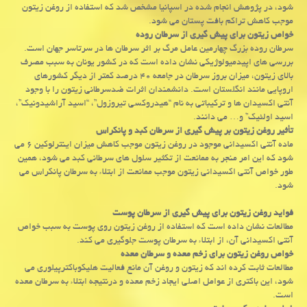
شود، در پژوهش انجام شده در اسپانیا مشخص شد که استفاده از روغن زیتون
موجب کاهش تراکم بافت پستان می شود.
خواص زیتون برای پیش گیری از سرطان روده
سرطان روده بزرگ چهارمین عامل مرگ بر اثر سرطان ها در سرتاسر جهان است.
بررسی های اپیدمیولوژیکی نشان داده است که در کشور یونان به سبب مصرف
بالای زیتون، میزان بروز سرطان در جامعه ۴۰ درصد کمتر از دیگر کشورهای
اروپایی مانند انگلستان است. دانشمندان اثرات ضدسرطانی زیتون را با وجود
آنتی اکسیدان ها و ترکیباتی به نام “هیدروکسی تیروزول”، “اسید آراشیدونیک”،
اسید اولئیک” و… می دانند.
تأثیر روغن زیتون بر پیش گیری از سرطان کبد و پانکراس
ماده آنتی اکسیدانی موجود در روغن زیتون موجب کاهش میزان اینترلوکین ۶ می
شود که این امر منجر به ممانعت از تکثیر سلول های سرطانی کبد می شود، همین
طور خواص آنتی اکسیدانی زیتون موجب ممانعت از ابتلاء به سرطان پانکراس می
شود.
فواید روغن زیتون برای پیش گیری از سرطان پوست
مطالعات نشان داده است که استفاده از روغن زیتون روی پوست به سبب خواص
آنتی اکسیدانی آن، از ابتلاء به سرطان پوست جلوگیری می کند.
خواص روغن زیتون برای زخم معده و سرطان معده
مطالعات ثابت کرده اند که زیتون و روغن آن مانع فعالیت هلیکوباکترپیلوری می
شود، این باکتری از عوامل اصلی ایجاد زخم معده و درنتیجه ابتلاء به سرطان معده
است.