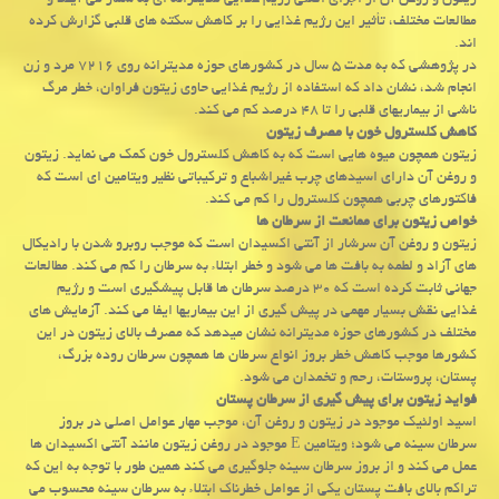
زیتون و روغن آن از اجزای اصلی رژیم غذایی مدیترانه ای به شمار می آیند و
مطالعات مختلف، تأثیر این رژیم غذایی را بر کاهش سکته های قلبی گزارش کرده
اند.
در پژوهشی که به مدت ۵ سال در کشورهای حوزه مدیترانه روی ۷۲۱۶ مرد و زن
انجام شد، نشان داد که استفاده از رژیم غذایی حاوی زیتون فراوان، خطر مرگ
ناشی از بیماریهای قلبی را تا ۴۸ درصد کم می کند.
کاهش کلسترول خون با مصرف زیتون
زیتون همچون میوه هایی است که به کاهش کلسترول خون کمک می نماید. زیتون
و روغن آن دارای اسیدهای چرب غیراشباع و ترکیباتی نظیر ویتامین ای است که
فاکتورهای چربی همچون کلسترول را کم می کند.
خواص زیتون برای ممانعت از سرطان ها
زیتون و روغن آن سرشار از آنتی اکسیدان است که موجب روبرو شدن با رادیکال
های آزاد و لطمه به بافت ها می شود و خطر ابتلاء به سرطان را کم می کند. مطالعات
جهانی ثابت کرده است که ۳۰ درصد سرطان ها قابل پیشگیری است و رژیم
غذایی نقش بسیار مهمی در پیش گیری از این بیماریها ایفا می کند. آزمایش های
مختلف در کشورهای حوزه مدیترانه نشان میدهد که مصرف بالای زیتون در این
کشورها موجب کاهش خطر بروز انواع سرطان ها همچون سرطان روده بزرگ،
پستان، پروستات، رحم و تخمدان می شود.
فواید زیتون برای پیش گیری از سرطان پستان
اسید اولئیک موجود در زیتون و روغن آن، موجب مهار عوامل اصلی در بروز
سرطان سینه می شود؛ ویتامین E موجود در روغن زیتون مانند آنتی اکسیدان ها
عمل می کند و از بروز سرطان سینه جلوگیری می کند همین طور با توجه به این که
تراکم بالای بافت پستان یکی از عوامل خطرناک ابتلاء به سرطان سینه محسوب می