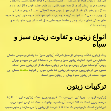
آنی غذا: زیتون میوه ای سرشار از آنتی اکسیدان و مواد مغذی است که نقش
برجسته ی در پیش گیری از بیماریهای قلبی، سرطان، فشار خون و آلزایمر دارد.
به گزارش خبرنگار خبرگزاری مهر، زیتون میوه کوچکی است که روی درختان
زیتون رشد می کند، آنها به گروه میوه ای به نام drupes یا میوه های آلویی یا میوه
های سنگی تعلق دارند و در رابطه با میوه هایی مثل انبه، گیلاس، هلو، بادام و
پسته هستند.
انواع زیتون و تفاوت زیتون سبز و
سیاه
رنگ زیتون هنگام رسیدن از سبز کمرنگ (زیتون سبز) به بنفش و سپس مشکی
متمایل می شود. تفاوت زیتون سبز و سیاه، در خاستگاه این دو میوه و میزان
روغن آنهاست؛ میزان روغن موجود در زیتون سیاه بالاتر از زیتون سبز است،
همین طور اولئوروپین موجود در زیتون که عامل خیلی از فواید
سلامت
بخش این
میوه است، در زیتون سیاه بیش از زیتون سبز است.
ترکیبات زیتون
زیتون حاوی آب، پروتئین، کربوهیدات، فیبر و چربی است؛ زیتون حاوی ۱۱ تا ۱۵
درصد چربی است که ۷۴ درصد آن «اسید اولئیک» است که نوعی اسید چرب
غیراشباع است. کربوهیدرات ها ۴ تا ۶ درصد از زیتون را می سازند و بدین سبب