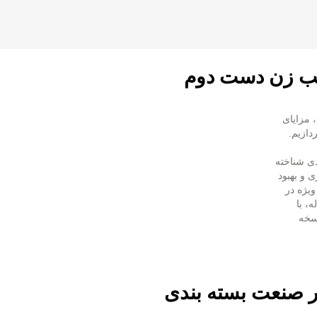
سب زن دست دوم
 مزایای
دازیم.
دی شناخته
 و بهبود
 ویژه در
، با
سخه
 صنعت بسته‌ بندی