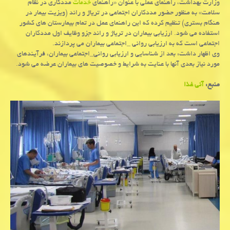
وزارت بهداشت، راهنمای عملی با عنوان «راهنمای
خدمات
مددکاری در نظام
سلامت» به منظور حضور مددکاران اجتماعی در تریاژ و راند (ویزیت بیمار در
هنگام بستری) تنظیم کرده که این راهنمای عمل در تمام بیمارستان های کشور
استفاده می شود. ارزیابی بیماران در تریاژ و راند جزو وظایف اول مددکاران
اجتماعی است که به ارزیابی روانی _اجتماعی بیماران می پردازند.
وی اظهار داشت: بعد از شناسایی و ارزیابی روانی_اجتماعی بیماران، فرآیندهای
مورد نیاز بعدی آنها با عنایت به شرایط و خصوصیت های بیماران عرضه می شود.
منبع:
آنی غذا