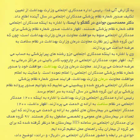
به گزارش آنی غذا، رئیس اداره مددکاری اجتماعی وزارت بهداشت از تعیین
تکلیف صدور شماره نظام پزشکی مددکاران اجتماعی در سال آینده اطلاع داد.
دکتر محمدحسین جوادی در گفتگو با ایسنا،
با اشاره به اینکه مددکاران اجتماعی
فاقد شماره نظام پزشکی هستند، اظهار داشت: صدور شماره نظام پزشکی برای
مددکاران اجتماعی منوط به موافقت معاونت درمان وزارت بهداشت است؛ چون که
این گروه شغلی زیر نظارت معاونت درمان وزارت بهداشت در نظام سلامت به
عرضه خدامت می پردازند.
وی با اشاره به اینکه مددکاری اجتماعی جزو رشته های پیراپزشکی به حساب می
آید، اظهار نمود: مددکاران اجتماعی در چارچوب کادر بالینی در مراکز درمانی به
عرضه خدمات می پردازند. معاونت درمان وزارت
بهداشت
، موافقت خود با صدور
شماره نظام پزشکی مددکاران اجتماعی را اعلام نموده است. با عنایت به اعلام
موافقت معاونت
درمان
وزارت بهداشت، فرایند صدور شماره نظام پزشکی
مددکاران اجتماعی شروع شده و پیشبینی می نماییم که بتوانیم صدور پروانه نظام
پزشکی برای این گروه شغلی در سال آینده به سر انجام برسد.
رئیس اداره مددکاری اجتماعی وزارت بهداشت با اشاره به اینکه ۱۲۰۰ مددکار
اجتماعی در نظام
سلامت
به ارائه ی خدمت می پردازند، اظهار داشت: ۱۲۰۰
مددکار اجتماعی در بیمارستان های کشور به ارائه ی خدمت می پردازند که این
تعداد در بیمارستان های عمومی و تخصصی مشغول به کار هستند. ۹۷ گروه هدف
برای مددکاران اجتماعی در سامانه HIS بیمارستان ها درنظر گرفته شده که برای
هر گروه از بیماران یک راهنمای عمل تنظیم کرده ایم.
جوادی در رابطه با حضور مددکاران اجتماعی در «تریاژ» و «راند» توضیح داد: